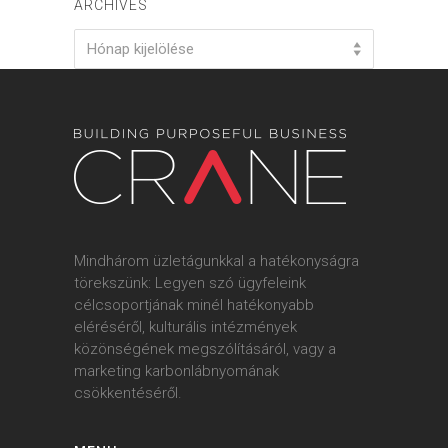
ARCHIVES
Archives
Hónap kijelölése
Mindhárom üzletágunkkal a hatékonyságra
törekszünk: Legyen szó ügyfeleink
célcsoportjának minél hatékonyabb
eléréséről, kulturális intézmények
közönségének megszólításáról, vagy a
marketing karbonlábnyomának
csökkentéséről.