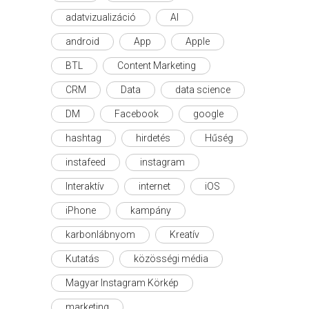
adatvizualizáció
AI
android
App
Apple
BTL
Content Marketing
CRM
Data
data science
DM
Facebook
google
hashtag
hirdetés
Hűség
instafeed
instagram
Interaktív
internet
iOS
iPhone
kampány
karbonlábnyom
Kreatív
Kutatás
közösségi média
Magyar Instagram Körkép
marketing