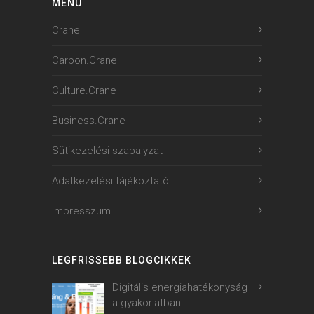
MENU
Crane
Carbon.Crane
Culture.Crane
Business.Crane
Sütikezelési szabalyzat
Adatkezelési tájékoztató
Impresszum
LEGFRISSEBB BLOGCIKKEK
Digitális energiahatékonyság
a gyakorlatban