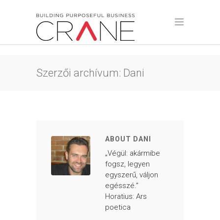
Szerzői archívum: Dani
ABOUT DANI
„Végül: akármibe
fogsz, legyen
egyszerű, váljon
egésszé.”
Horatius: Ars
poetica