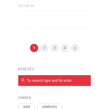
2017-03-04
1
2
3
4
KERESÉS
CÍMKÉK
adat
adatbázis