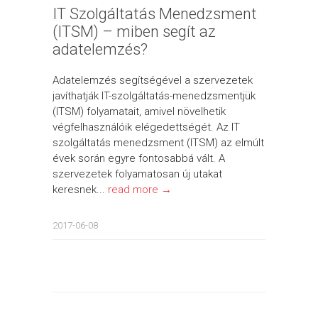
IT Szolgáltatás Menedzsment
(ITSM) – miben segít az
adatelemzés?
Adatelemzés segítségével a szervezetek
javíthatják IT-szolgáltatás-menedzsmentjük
(ITSM) folyamatait, amivel növelhetik
végfelhasználóik elégedettségét. Az IT
szolgáltatás menedzsment (ITSM) az elmúlt
évek során egyre fontosabbá vált. A
szervezetek folyamatosan új utakat
keresnek...
read more →
2017-06-08