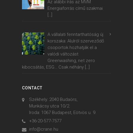
Az alábbi írás az MVM
Energiaforrás című szakmai
[…]
A vállalati fenntarthatóság új
korszaka: Alulról szerveződő
csoportok hozhatják el a
valódi változást
Greenwashing, net zero
kibocsátás, ESG… Csak néhány
[…]
CONTACT
Székhely: 2040 Budaörs,
Munkácsy utca 10/2.
Iroda: 1067 Budapest, Eötvös u. 9.
+36-20-577-7577
info@crane.hu