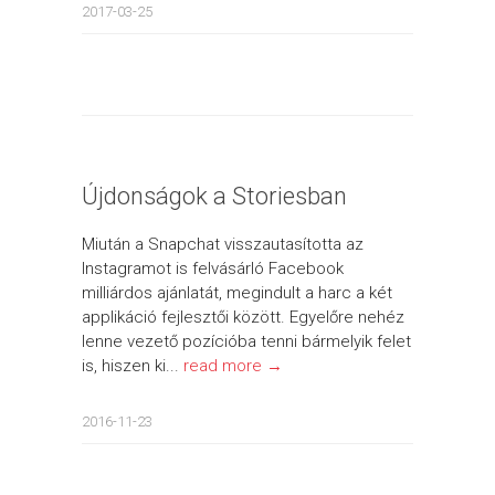
2017-03-25
Újdonságok a Storiesban
Miután a Snapchat visszautasította az
Instagramot is felvásárló Facebook
milliárdos ajánlatát, megindult a harc a két
applikáció fejlesztői között. Egyelőre nehéz
lenne vezető pozícióba tenni bármelyik felet
is, hiszen ki...
read more →
2016-11-23