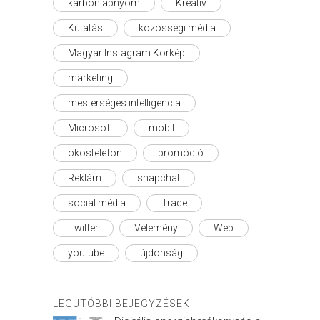
karbonlábnyom
Kreatív
Kutatás
közösségi média
Magyar Instagram Körkép
marketing
mesterséges intelligencia
Microsoft
mobil
okostelefon
promóció
Reklám
snapchat
social média
Trade
Twitter
Vélemény
Web
youtube
újdonság
LEGUTÓBBI BEJEGYZÉSEK