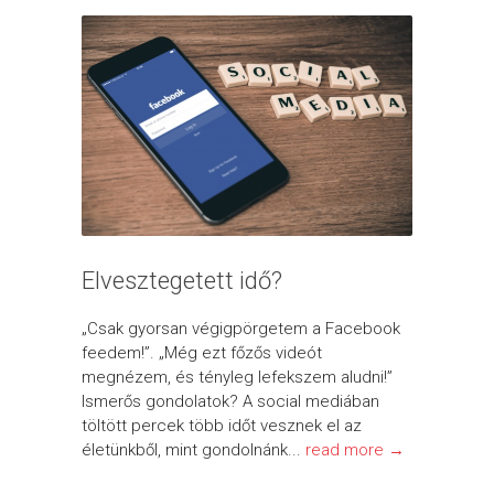
Elvesztegetett idő?
„Csak gyorsan végigpörgetem a Facebook
feedem!”. „Még ezt főzős videót
megnézem, és tényleg lefekszem aludni!”
Ismerős gondolatok? A social mediában
töltött percek több időt vesznek el az
életünkből, mint gondolnánk...
read more →