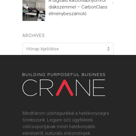
A digitális karbonlábnyomról
diákszemmel – CarbonClass
élménybeszámoló
ARCHIVES
Archives
Hónap kijelölése
Mindhárom üzletágunkkal a hatékonyságra
törekszünk: Legyen szó ügyfeleink
célcsoportjának minél hatékonyabb
eléréséről, kulturális intézmények