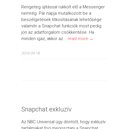
Rengeteg újítással rukkolt elő a Messenger
nemrég. Pár napja mutatkozott be a
beszélgetések titkosításának lehetősége
valamitn a Snapchat funkciók most pedig
jön az adatforgalom csökkentése. Ha
minden igaz, akkor az...
read more →
2016-09-18
Snapchat exkluzív
Az NBC Universal úgy döntött, hogy exkluzív
tartalmakat fog megosztani a Snapchat