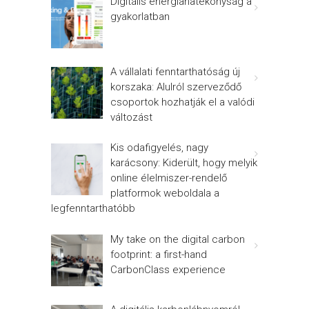
Digitális energiahatékonyság a
gyakorlatban
A vállalati fenntarthatóság új
korszaka: Alulról szerveződő
csoportok hozhatják el a valódi
változást
Kis odafigyelés, nagy
karácsony: Kiderült, hogy melyik
online élelmiszer-rendelő
platformok weboldala a
legfenntarthatóbb
My take on the digital carbon
footprint: a first-hand
CarbonClass experience