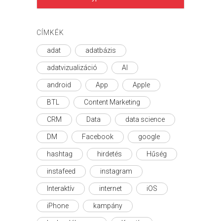
CÍMKÉK
adat
adatbázis
adatvizualizáció
AI
android
App
Apple
BTL
Content Marketing
CRM
Data
data science
DM
Facebook
google
hashtag
hirdetés
Hűség
instafeed
instagram
Interaktív
internet
iOS
iPhone
kampány