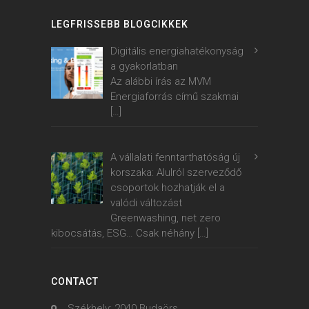
LEGFRISSEBB BLOGCIKKEK
Digitális energiahatékonyság
a gyakorlatban
Az alábbi írás az MVM
Energiaforrás című szakmai
[…]
A vállalati fenntarthatóság új
korszaka: Alulról szerveződő
csoportok hozhatják el a
valódi változást
Greenwashing, net zero
kibocsátás, ESG… Csak néhány
[…]
CONTACT
Székhely: 2040 Budaörs,