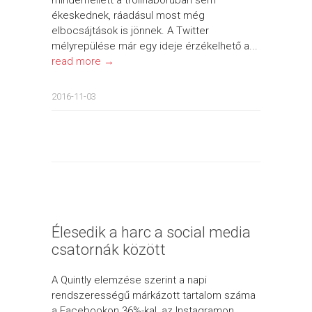
ékeskednek, ráadásul most még
elbocsájtások is jönnek. A Twitter
mélyrepülése már egy ideje érzékelhető a...
read more →
2016-11-03
Élesedik a harc a social media
csatornák között
A Quintly elemzése szerint a napi
rendszerességű márkázott tartalom száma
a Facebookon 36%-kal, az Instagramon