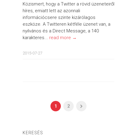
Közismert, hogy a Twitter a rövid üzeneteiről
híres, emiatt lett az azonnali
információcsere szinte kizárólagos
eszköze. A Twitteren kétféle üzenet van, a
nyilvános és a Direct Message, a 140
karakteres...
read more →
2015-07-27
1
2
KERESÉS