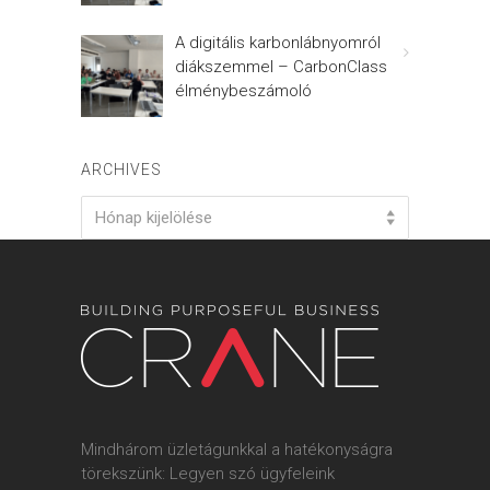
A digitális karbonlábnyomról
diákszemmel – CarbonClass
élménybeszámoló
ARCHIVES
Archives
Hónap kijelölése
Mindhárom üzletágunkkal a hatékonyságra
törekszünk: Legyen szó ügyfeleink