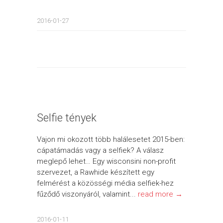
2016-01-27
Selfie tények
Vajon mi okozott több halálesetet 2015-ben:
cápatámadás vagy a selfiek? A válasz
meglepő lehet… Egy wisconsini non-profit
szervezet, a Rawhide készített egy
felmérést a közösségi média selfiek-hez
fűződő viszonyáról, valamint...
read more →
2016-01-11