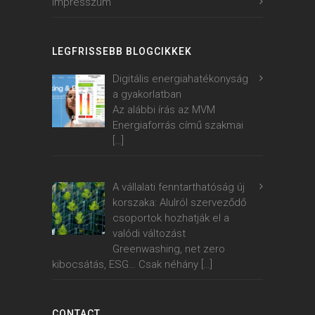
Impresszum
LEGFRISSEBB BLOGCIKKEK
Digitális energiahatékonyság
a gyakorlatban
Az alábbi írás az MVM
Energiaforrás című szakmai
[…]
A vállalati fenntarthatóság új
korszaka: Alulról szerveződő
csoportok hozhatják el a
valódi változást
Greenwashing, net zero
kibocsátás, ESG… Csak néhány
[…]
CONTACT