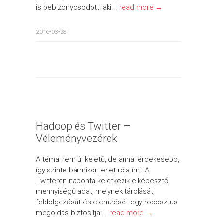
is bebizonyosodott: aki...
read more →
2016-03-23
Hadoop és Twitter –
Véleményvezérek
A téma nem új keletű, de annál érdekesebb,
így szinte bármikor lehet róla írni. A
Twitteren naponta keletkezik elképesztő
mennyiségű adat, melynek tárolását,
feldolgozását és elemzését egy robosztus
megoldás biztosítja:...
read more →