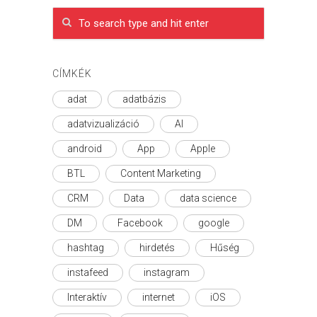
CÍMKÉK
adat
adatbázis
adatvizualizáció
AI
android
App
Apple
BTL
Content Marketing
CRM
Data
data science
DM
Facebook
google
hashtag
hirdetés
Hűség
instafeed
instagram
Interaktív
internet
iOS