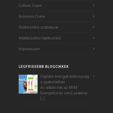
Culture.Crane
Business.Crane
Sütikezelési szabalyzat
Adatkezelési tájékoztató
Impresszum
LEGFRISSEBB BLOGCIKKEK
Digitális energiahatékonyság
a gyakorlatban
Az alábbi írás az MVM
Energiaforrás című szakmai
[…]