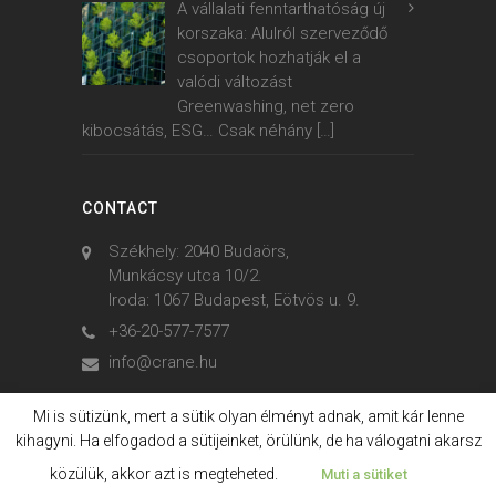
A vállalati fenntarthatóság új
korszaka: Alulról szerveződő
csoportok hozhatják el a
valódi változást
Greenwashing, net zero
kibocsátás, ESG… Csak néhány
[…]
CONTACT
Székhely: 2040 Budaörs,
Munkácsy utca 10/2.
Iroda: 1067 Budapest, Eötvös u. 9.
+36-20-577-7577
info@crane.hu
Mi is sütizünk, mert a sütik olyan élményt adnak, amit kár lenne
kihagyni. Ha elfogadod a sütijeinket, örülünk, de ha válogatni akarsz
© 2006. - 2023. Crane International
közülük, akkor azt is megteheted.
Muti a sütiket