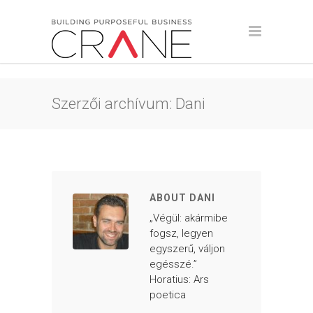
Szerzői archívum: Dani
ABOUT DANI
„Végül: akármibe
fogsz, legyen
egyszerű, váljon
egésszé.”
Horatius: Ars
poetica