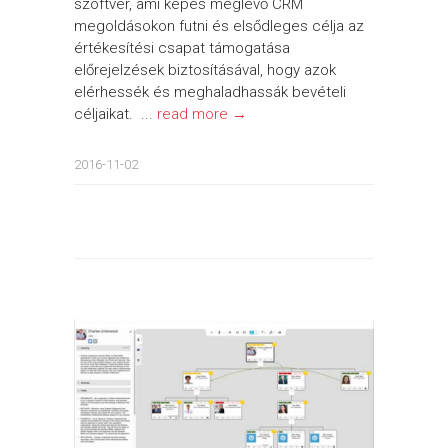
szoftver, ami képes meglévő CRM
megoldásokon futni és elsődleges célja az
értékesítési csapat támogatása
előrejelzések biztosításával, hogy azok
elérhessék és meghaladhassák bevételi
céljaikat. ...
read more →
2016-11-02