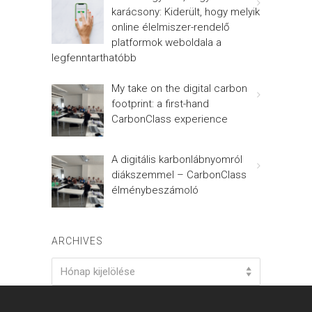
karácsony: Kiderült, hogy melyik
online élelmiszer-rendelő
platformok weboldala a
legfenntarthatóbb
My take on the digital carbon
footprint: a first-hand
CarbonClass experience
A digitális karbonlábnyomról
diákszemmel – CarbonClass
élménybeszámoló
ARCHIVES
Archives
Hónap kijelölése