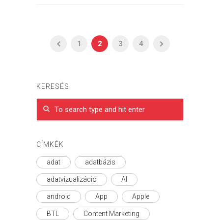
1
2
3
4
KERESÉS
CÍMKÉK
adat
adatbázis
adatvizualizáció
AI
android
App
Apple
BTL
Content Marketing