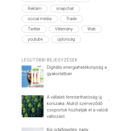
Reklám
snapchat
social média
Trade
Twitter
Vélemény
Web
youtube
újdonság
LEGUTÓBBI BEJEGYZÉSEK
Digitális energiahatékonyság a
gyakorlatban
A vállalati fenntarthatóság új
korszaka: Alulról szerveződő
csoportok hozhatják el a valódi
változást
Kis odafigyelés, nagy