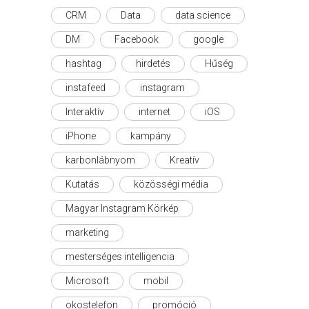
CRM
Data
data science
DM
Facebook
google
hashtag
hirdetés
Hűség
instafeed
instagram
Interaktív
internet
iOS
iPhone
kampány
karbonlábnyom
Kreatív
Kutatás
közösségi média
Magyar Instagram Körkép
marketing
mesterséges intelligencia
Microsoft
mobil
okostelefon
promóció