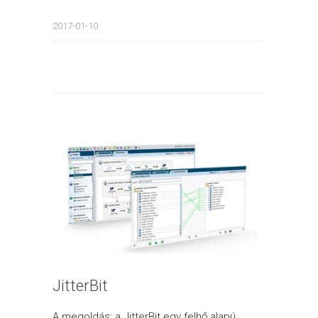
2017-01-10
JitterBit
A megoldás: a JitterBit egy felhő alapú