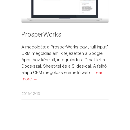
ProsperWorks
A megoldás: a ProsperWorks egy „null-input”
CRM megoldás ami kifejezetten a Google
Apps-hoz készült, integrálódik a Gmail-lel, a
Docs-szal, Sheet-tel és a Slides-cal. A felhő
alapú CRM megoldás elérhető web...
read
more →
2016-12-13