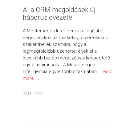
AI a CRM megoldások új
háborús övezete
A Mesterséges Intelligencia a legújabb
segédeszköz az marketing és értékesítő
szakemberek számára, hogy a
legmegfelelőbb üzenettel érjék el a
leginkább biztos megbízással kecsegtető
ügyfélaspiránsokat A Mesterséges
Intelligencia egyre több szakmában...
read
more →
2016-10-03