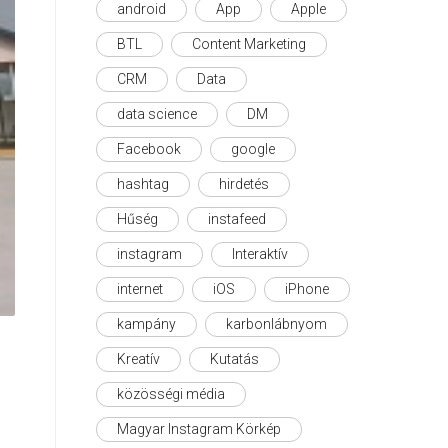
android
App
Apple
BTL
Content Marketing
CRM
Data
data science
DM
Facebook
google
hashtag
hirdetés
Hűség
instafeed
instagram
Interaktív
internet
iOS
iPhone
kampány
karbonlábnyom
Kreatív
Kutatás
közösségi média
Magyar Instagram Körkép