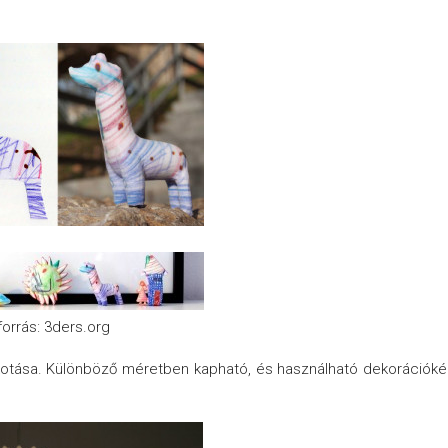
forrás: 3ders.org
kotása. Különböző méretben kapható, és használható dekorációké