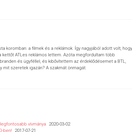
a koromban: a filmek és a reklámok. Így nagyjából adott volt, hog
ve a kettőt ATLes reklámos lettem. Azóta megfordultam több
randen és ügyféllel, és kibővítettem az érdeklődésemet a BTL,
gy mit szeretek igazán? A szakmát önmagát.
k legfontosabb vívmánya
2020-03-02
D-ben!
2017-07-21