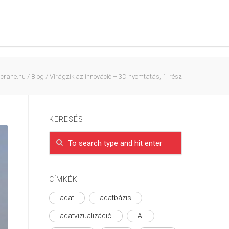
crane.hu
/
Blog
/
Virágzik az innováció – 3D nyomtatás, 1. rész
KERESÉS
CÍMKÉK
adat
adatbázis
adatvizualizáció
AI