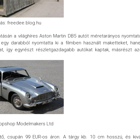
rás: freedee.blog.hu
tásán a világhíres Aston Martin DB5 autót méretarányos nyomtat
m egy darabból nyomtatta ki a filmben használt maketteket, ha
kat, így egyrészt részletgazdagabb autókat kaptak, másrészt a
Propshop Modelmakers Ltd
tő, csupán 99 EUR-os áron. A tárgy kb. 10 cm hosszú, és kiv