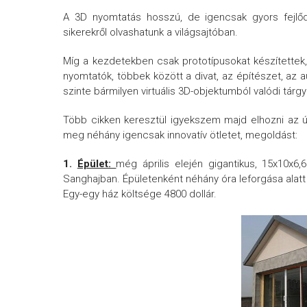
A 3D nyomtatás hosszú, de igencsak gyors fejlő
sikerekről olvashatunk a világsajtóban.
Míg a kezdetekben csak prototípusokat készítettek, 
nyomtatók, többek között a divat, az építészet, az 
szinte bármilyen virtuális 3D-objektumból valódi tár
Több cikken keresztül igyekszem majd elhozni az ú
meg néhány igencsak innovatív ötletet, megoldást:
1.
Épület:
még április elején gigantikus, 15x10x6
Sanghajban. Épületenként néhány óra leforgása alatt k
Egy-egy ház költsége 4800 dollár.