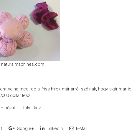
: naturalmachines.com
ent volna meg, de a friss hírek már arról szólnak, hogy akár már i
000 dollár lesz.
 bővül……. folyt. köv.
t
Google+
LinkedIn
E-Mail