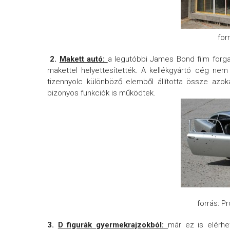
for
2.
Makett autó:
a legutóbbi James Bond film forga
makettel helyettesítették. A kellékgyártó cég ne
tizennyolc különböző elemből állította össze azo
bizonyos funkciók is működtek.
forrás: 
3.
D figurák gyermekrajzokból:
már ez is elérhe