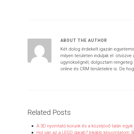
ABOUT THE AUTHOR
Két dolog érdekelt igazán egyetemist
milyen területen induljak el: ötvöz
ügynökségnél, dolgoztam rengeteg b
online és CRM területekre is. De ho
Related Posts
A 3D nyomtató korunk és a közeljövő talán egyi
Hol van az a LEGO darab? Inkább kinyomtatom 3