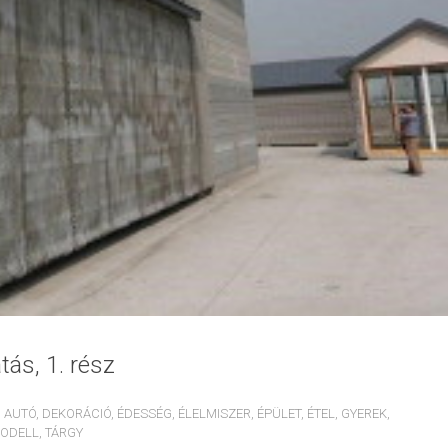
ás, 1. rész
,
AUTÓ
,
DEKORÁCIÓ
,
ÉDESSÉG
,
ÉLELMISZER
,
ÉPÜLET
,
ÉTEL
,
GYEREK
,
ODELL
,
TÁRGY