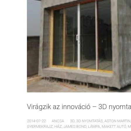
Virágzik az innováció – 3D nyomtat
2014-07-22
ANCSA
3D
,
3D NYOMTATÁS
,
ASTON MARTIN
GYERMEKRAJZ
,
HÁZ
,
JAMES BOND
,
LÁMPA
,
MAKETT AUTÓ
,
M