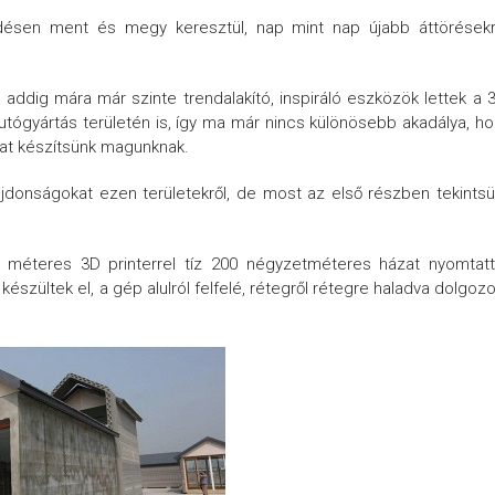
désen ment és megy keresztül, nap mint nap újabb áttörésekrő
addig mára már szinte trendalakító, inspiráló eszközök lettek a 
autógyártás területén is, így ma már nincs különösebb akadálya, h
gyat készítsünk magunknak.
jdonságokat ezen területekről, de most az első részben tekints
,6 méteres 3D printerrel tíz 200 négyzetméteres házat nyomtat
észültek el, a gép alulról felfelé, rétegről rétegre haladva dolgozo