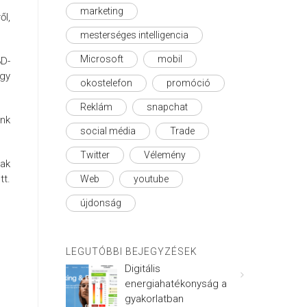
marketing
l,
mesterséges intelligencia
Microsoft
mobil
3D-
ogy
okostelefon
promóció
Reklám
snapchat
ünk
social média
Trade
Twitter
Vélemény
tak
tt.
Web
youtube
újdonság
LEGUTÓBBI BEJEGYZÉSEK
Digitális
energiahatékonyság a
gyakorlatban