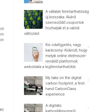
A vállalati fenntarthatóság
új korszaka: Alulról
szerveződő csoportok
hozhatják el a valódi
ott
változást
nem
zon
Kis odafigyelés, nagy
karácsony: Kiderült, hogy
melyik online élelmiszer-
rendelő platformok
weboldala a legfenntarthatóbb
My take on the digital
carbon footprint: a first-
hand CarbonClass
experience
A digitális
áló
karbonlábnyomról