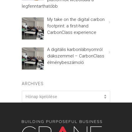
legfenntarthatóbb
My take on the digital carbon
footprint: a first-hand
CarbonClass experience
A digitális karbonlábnyomról
diákszemmel – CarbonClass
élménybeszámoló
ARCHIVES
Archives
Hónap kijelölése