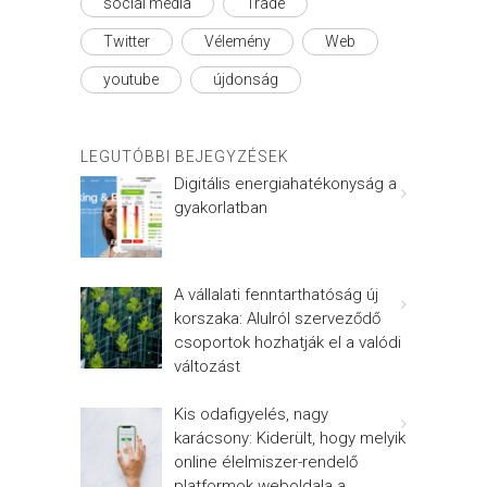
social média
Trade
Twitter
Vélemény
Web
youtube
újdonság
LEGUTÓBBI BEJEGYZÉSEK
Digitális energiahatékonyság a
gyakorlatban
A vállalati fenntarthatóság új
korszaka: Alulról szerveződő
csoportok hozhatják el a valódi
változást
Kis odafigyelés, nagy
karácsony: Kiderült, hogy melyik
online élelmiszer-rendelő
platformok weboldala a