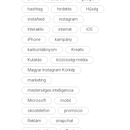
hashtag
hirdetés
Hűség
instafeed
instagram
Interaktív
internet
iOS
iPhone
kampány
karbonlábnyom
Kreatív
Kutatás
közösségi média
Magyar Instagram Körkép
marketing
mesterséges intelligencia
Microsoft
mobil
okostelefon
promóció
Reklám
snapchat