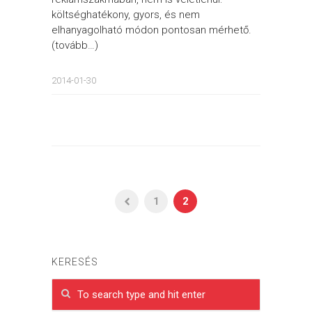
költséghatékony, gyors, és nem
elhanyagolható módon pontosan mérhető.
(tovább…)
2014-01-30
1
2
KERESÉS