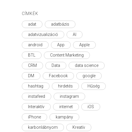
CÍMKÉK
adat
adatbázis
adatvizualizáció
AI
android
App
Apple
BTL
Content Marketing
CRM
Data
data science
DM
Facebook
google
hashtag
hirdetés
Hűség
instafeed
instagram
Interaktív
internet
iOS
iPhone
kampány
karbonlábnyom
Kreatív