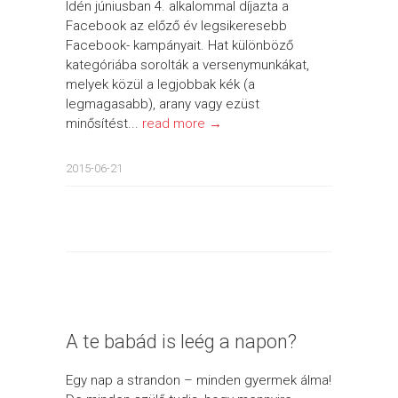
Idén júniusban 4. alkalommal díjazta a
Facebook az előző év legsikeresebb
Facebook- kampányait. Hat különböző
kategóriába sorolták a versenymunkákat,
melyek közül a legjobbak kék (a
legmagasabb), arany vagy ezüst
minősítést...
read more →
2015-06-21
A te babád is leég a napon?
Egy nap a strandon – minden gyermek álma!