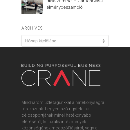
diákszemmel – CarbonClass
élménybeszámoló
ARCHIVES
Archives
Hónap kijelölése
Mindhárom üzletágunkkal a hatékonyságra
törekszünk: Legyen szó ügyfeleink
célcsoportjának minél hatékonyabb
eléréséről, kulturális intézmények
közönségének megszólításáról, vagy a