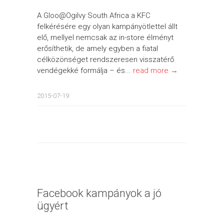
A Gloo@Ogilvy South Africa a KFC
felkérésére egy olyan kampányötlettel állt
elő, mellyel nemcsak az in-store élményt
erősíthetik, de amely egyben a fiatal
célközönséget rendszeresen visszatérő
vendégekké formálja – és...
read more →
2015-07-19
Facebook kampányok a jó
ügyért