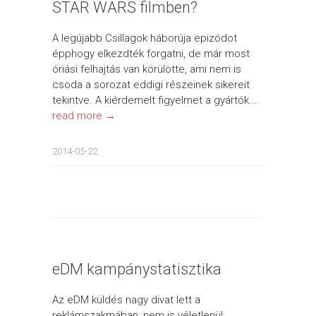
STAR WARS filmben?
A legújabb Csillagok háborúja epizódot
épphogy elkezdték forgatni, de már most
óriási felhajtás van körülötte, ami nem is
csoda a sorozat eddigi részeinek sikereit
tekintve. A kiérdemelt figyelmet a gyártók...
read more →
2014-05-22
eDM kampánystatisztika
Az eDM küldés nagy divat lett a
reklámszakmában, nem is véletlenül: