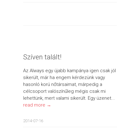
Szíven talált!
Az Always egy újabb kampánya igen csak jól
sikerült, már ha engem kérdezünk vagy
hasonló korú nőtársaimat, márpedig a
célcsoport valószínűleg mégis csak mi
lehettünk, mert valami sikerült. Egy üzenet...
read more →
2014-07-16