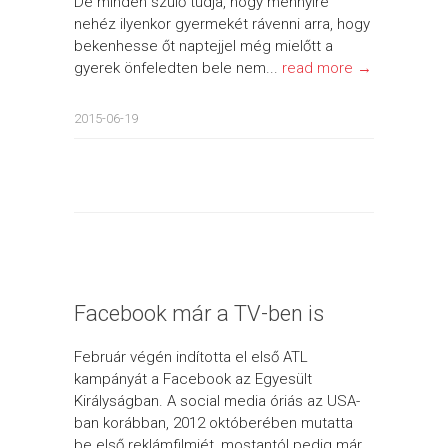
De minden szülő tudja, hogy mennyire
nehéz ilyenkor gyermekét rávenni arra, hogy
bekenhesse őt naptejjel még mielőtt a
gyerek önfeledten bele nem...
read more →
2015-06-19
Facebook már a TV-ben is
Február végén indította el első ATL
kampányát a Facebook az Egyesült
Királyságban. A social media óriás az USA-
ban korábban, 2012 októberében mutatta
be első reklámfilmjét, mostantól pedig már