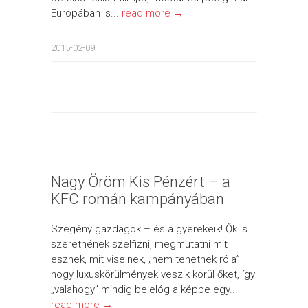
Európában is...
read more →
2015-02-09
Nagy Öröm Kis Pénzért – a
KFC román kampányában
Szegény gazdagok – és a gyerekeik! Ők is
szeretnének szelfizni, megmutatni mit
esznek, mit viselnek, „nem tehetnek róla”
hogy luxuskörülmények veszik körül őket, így
„valahogy” mindig belelóg a képbe egy...
read more →