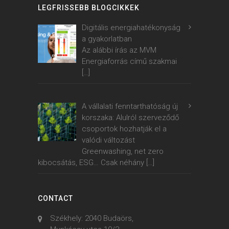
LEGFRISSEBB BLOGCIKKEK
Digitális energiahatékonyság
a gyakorlatban
Az alábbi írás az MVM
Energiaforrás című szakmai
[…]
A vállalati fenntarthatóság új
korszaka: Alulról szerveződő
csoportok hozhatják el a
valódi változást
Greenwashing, net zero
kibocsátás, ESG… Csak néhány
[…]
CONTACT
Székhely: 2040 Budaörs,