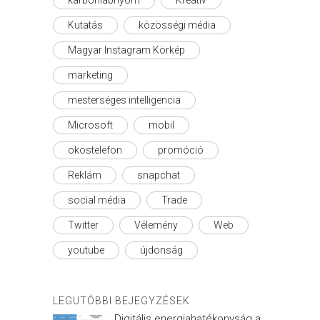
karbonlábnyom
Kreatív
Kutatás
közösségi média
Magyar Instagram Körkép
marketing
mesterséges intelligencia
Microsoft
mobil
okostelefon
promóció
Reklám
snapchat
social média
Trade
Twitter
Vélemény
Web
youtube
újdonság
LEGUTÓBBI BEJEGYZÉSEK
Digitális energiahatékonyság a