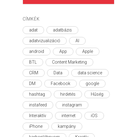
CÍMKÉK
adat
adatbázis
adatvizualizáció
AI
android
App
Apple
BTL
Content Marketing
CRM
Data
data science
DM
Facebook
google
hashtag
hirdetés
Hűség
instafeed
instagram
Interaktív
internet
iOS
iPhone
kampány