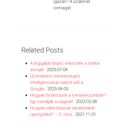
igazán? A szakmát
önmagát.
Related Posts
A legújabb őrület: érkeznek a márka
emojik!
2023-07-04
Új hirdetési mesterséges
intelligenciával rukkolt elő a
Google
2023-04-03
Hogyan hirdessünk a metaverzumban?
Így csinálják a nagyok!
2022-02-28
Hogyan változtassuk vásárlóinkat
rajongókká? – 5. rész
2021-11-01