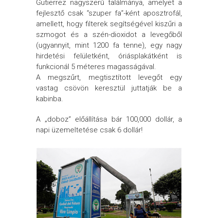
Gutierrez nagyszerű találmánya, amelyet a
fejlesztő csak “szuper fa”-ként aposztrofál,
amellett, hogy filterek segítségével kiszűri a
szmogot és a szén-dioxidot a levegőből
(ugyannyit, mint 1200 fa tenne), egy nagy
hirdetési felületként, óriásplakátként is
funkcionál 5 méteres magasságával.
A megszűrt, megtisztított levegőt egy
vastag csövön keresztül juttatják be a
kabinba.
A „doboz” előállítása bár 100,000 dollár, a
napi üzemeltetése csak 6 dollár!