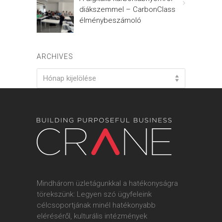
diákszemmel – CarbonClass
élménybeszámoló
ARCHIVES
Archives
Hónap kijelölése
Mindhárom üzletágunkkal a hatékonyságra
törekszünk: Legyen szó ügyfeleink
célcsoportjának minél hatékonyabb
eléréséről, kulturális intézmények