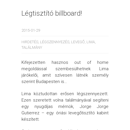
Légtisztító billboard!
2015-01-29
HIRDETÉS
,
LÉGSZENNYEZÉS
,
LEVEGŐ
,
LIMA
,
TALÁLMÁNY
Kifejezetten hasznos out of home
megoldással szembesülhetnek Lima
járókelői, amit szívesen látnék személy
szerint Budapesten is…
Lima köztudottan erősen légszennyezett.
Ezen szeretett volna találmányával segíteni
egy nyugdíjas mérnök, Jorge Jorge
Gutierrez – egy óriási levegőtisztító kabint
készített.