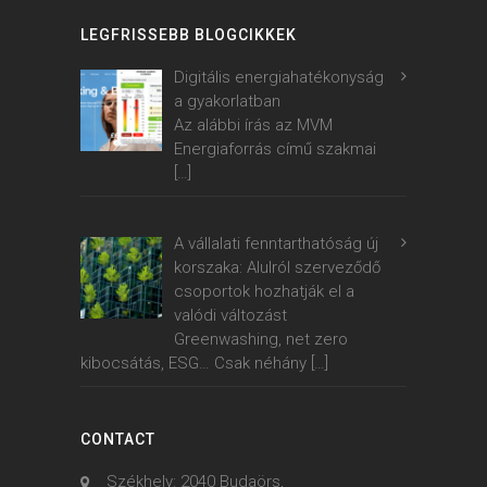
LEGFRISSEBB BLOGCIKKEK
Digitális energiahatékonyság
a gyakorlatban
Az alábbi írás az MVM
Energiaforrás című szakmai
[…]
A vállalati fenntarthatóság új
korszaka: Alulról szerveződő
csoportok hozhatják el a
valódi változást
Greenwashing, net zero
kibocsátás, ESG… Csak néhány
[…]
CONTACT
Székhely: 2040 Budaörs,