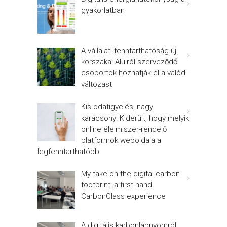
gyakorlatban
A vállalati fenntarthatóság új
korszaka: Alulról szerveződő
csoportok hozhatják el a valódi
változást
Kis odafigyelés, nagy
karácsony: Kiderült, hogy melyik
online élelmiszer-rendelő
platformok weboldala a
legfenntarthatóbb
My take on the digital carbon
footprint: a first-hand
CarbonClass experience
A digitális karbonlábnyomról