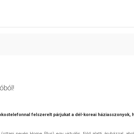
óból!
B
 okostelefonnal felszerelt párjukat a dél-koreai háziasszonyok, 
ttani nevén Home Plus) egy virtuális, föld alatti áruházzal, aho