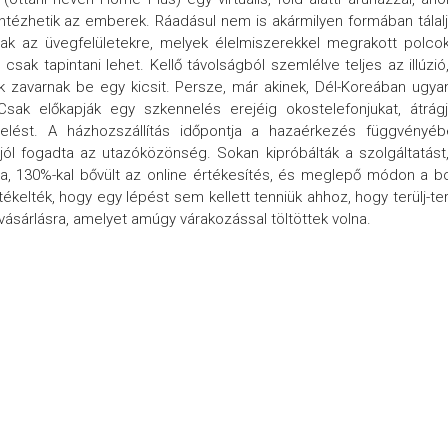
lintézhetik az emberek. Ráadásul nem is akármilyen formában tálal
ttak az üvegfelületekre, melyek élelmiszerekkel megrakott polco
ak tapintani lehet. Kellő távolságból szemlélve teljes az illúzió
k zavarnak be egy kicsit. Persze, már akinek, Dél-Koreában ugya
ak előkapják egy szkennelés erejéig okostelefonjukat, átrágj
lést. A házhozszállítás időpontja a hazaérkezés függvényéb
ól fogadta az utazóközönség. Sokan kipróbálták a szolgáltatást
a, 130%-kal bővült az online értékesítés, és meglepő módon a bo
kelték, hogy egy lépést sem kellett tenniük ahhoz, hogy terülj-ter
k vásárlásra, amelyet amúgy várakozással töltöttek volna.