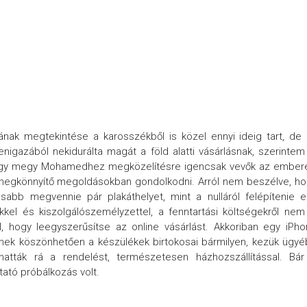
atának megtekintése a karosszékből is közel ennyi ideig tart, de
nigazából nekidurálta magát a föld alatti vásárlásnak, szerintem
hegy megy Mohamedhez megközelítésre igencsak vevők az embere
 megkönnyítő megoldásokban gondolkodni. Arról nem beszélve, h
abb megvennie pár plakáthelyet, mint a nulláról felépítenie 
kel és kiszolgálószemélyzettel, a fenntartási költségekről nem
, hogy leegyszerűsítse az online vásárlást. Akkoriban egy iPh
ennek köszönhetően a készülékek birtokosai bármilyen, kezük ügy
dhatták rá a rendelést, természetesen házhozszállítással. Bá
tató próbálkozás volt.