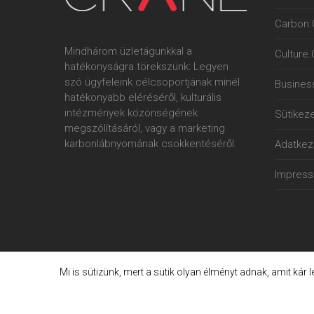
Carbon.
Mindhárom üzletágunkkal a
Culture
hatékonyságra törekszünk: Legyen
szó ügyfeleink célcsoportjának minél
Busines
hatékonyabb eléréséről, kulturális
intézmények közönségének
Sütikeze
megszólításáról, vagy a marketing
karbonlábnyomának csökkentéséről.
Adatkeze
Impres
Mi is sütizünk, mert a sütik olyan élményt adnak, amit kár 
© 2006. - 2023. Crane International