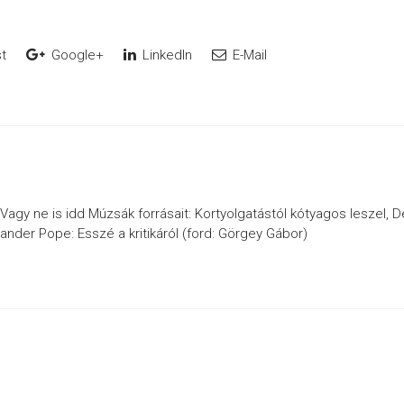
t
Google+
LinkedIn
E-Mail
 Vagy ne is idd Múzsák forrásait: Kortyolgatástól kótyagos leszel, D
exander Pope: Esszé a kritikáról (ford: Görgey Gábor)