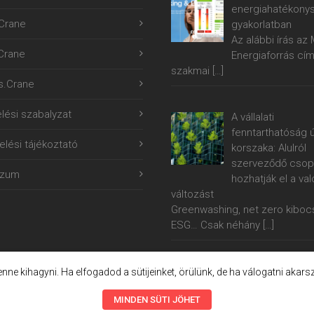
energiahatékony
Crane
gyakorlatban
Az alábbi írás a
.Crane
Energiaforrás cí
szakmai
[…]
s.Crane
lési szabalyzat
A vállalati
fenntarthatóság ú
lési tájékoztató
korszaka: Alulról
szerveződő csop
szum
hozhatják el a val
változást
Greenwashing, net zero kiboc
ESG… Csak néhány
[…]
lenne kihagyni. Ha elfogadod a sütijeinket, örülünk, de ha válogatni akars
MINDEN SÜTI JÖHET