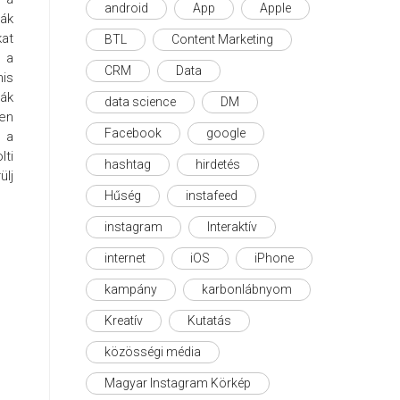
android
App
Apple
ják
kat
BTL
Content Marketing
, a
CRM
Data
nis
ák
data science
DM
en
Facebook
google
, a
lti
hashtag
hirdetés
ülj
Hűség
instafeed
instagram
Interaktív
internet
iOS
iPhone
kampány
karbonlábnyom
Kreatív
Kutatás
közösségi média
Magyar Instagram Körkép