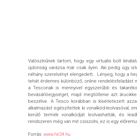
Valószínűnek tartom, hogy egy virtuális bolt kínál
újdonság varázsa már csak ilyen. Aki pedig úgy iste
néhány szerelvényt elengedett… Lényeg, hogy a 
tehát érdemes különböző, online rendelésfeladást
a Tesconak is mennyivel egyszerűbb és takarékos
bevásárlóegységet, majd megtöltenie azt árucikkek
beszélve. A Tesco korábban is kísérletezett azzal
alkalmazást egészítettek ki vonalkód-leolvasóval, 
kerülő termék vonalkódját leolvashatták, és lea
rendszeren még van mit csiszolni, ez is egy előremu
Forrás:
www.hir24.hu