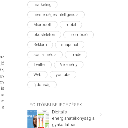
marketing
mesterséges intelligencia
Microsoft
mobil
okostelefon
promóció
Reklám
snapchat
social média
Trade
 az
 jó
Twitter
Vélemény
k,
Web
youtube
ogy
egy
újdonság
 is
one
ébe
LEGUTÓBBI BEJEGYZÉSEK
r a
Digitális
energiahatékonyság a
gyakorlatban