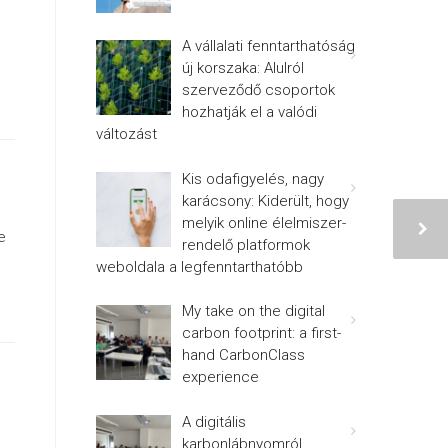
A vállalati fenntarthatóság
új korszaka: Alulról
szerveződő csoportok
hozhatják el a valódi
változást
Kis odafigyelés, nagy
karácsony: Kiderült, hogy
melyik online élelmiszer-
e
rendelő platformok
weboldala a legfenntarthatóbb
My take on the digital
carbon footprint: a first-
hand CarbonClass
experience
A digitális
karbonlábnyomról