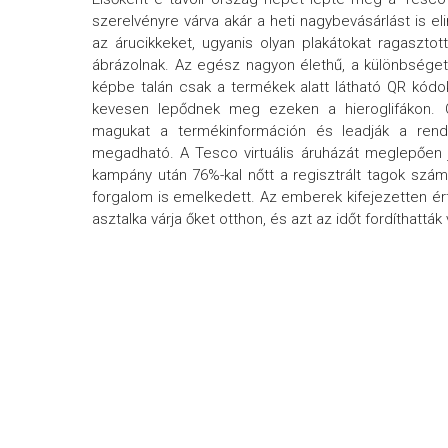
szerelvényre várva akár a heti nagybevásárlást is e
az árucikkeket, ugyanis olyan plakátokat ragaszto
ábrázolnak. Az egész nagyon élethű, a különbséget cs
képbe talán csak a termékek alatt látható QR kódo
kevesen lepődnek meg ezeken a hieroglifákon. Cs
magukat a termékinformáción és leadják a rende
megadható. A Tesco virtuális áruházát meglepően j
kampány után 76%-kal nőtt a regisztrált tagok szám
forgalom is emelkedett. Az emberek kifejezetten érté
asztalka várja őket otthon, és azt az időt fordíthattá