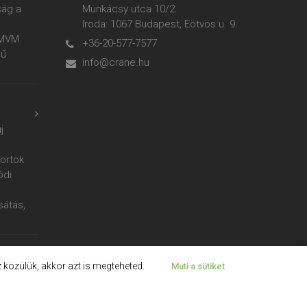
ság a
Munkácsy utca 10/2.
Iroda: 1067 Budapest, Eötvös u. 9.
z MVM
+36-20-577-7577
mű
info@crane.hu
j
ortok
ódi
sátás,
z közülük, akkor azt is megteheted.
Muti a sütiket