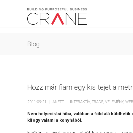
Blog
Hozz már fiam egy kis tejet a metr
2011-09-21
ANETT
INTERAKTÍV
,
TRADE
,
VÉLEMÉNY
,
WE
Nem helyesírási hiba, valóban a föld alá küldhetik
kifogy valami a konyhából.
Elsőként e távoli ország népét lepte meg a Tesco (o