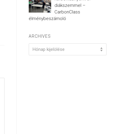
diákszemmel –
CarbonClass
élménybeszámoló
ARCHIVES
Archives
Hónap kijelölése