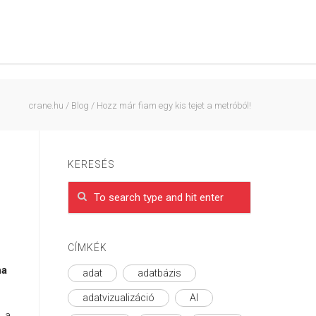
crane.hu
/
Blog
/
Hozz már fiam egy kis tejet a metróból!
KERESÉS
CÍMKÉK
ha
adat
adatbázis
adatvizualizáció
AI
l a