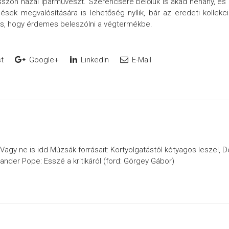
sszon hazai iparművészt. Szerencsére belőlük is akad néhány, és
ések megvalósítására is lehetőség nyílik, bár az eredeti kollekc
os, hogy érdemes beleszólni a végtermékbe.
t
Google+
LinkedIn
E-Mail
 Vagy ne is idd Múzsák forrásait: Kortyolgatástól kótyagos leszel, D
exander Pope: Esszé a kritikáról (ford: Görgey Gábor)