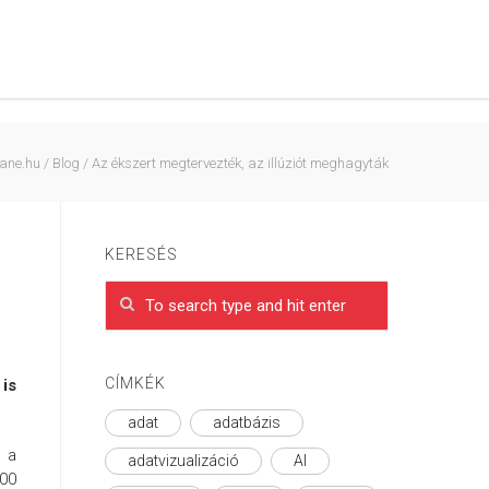
rane.hu
/
Blog
/
Az ékszert megtervezték, az illúziót meghagyták
KERESÉS
CÍMKÉK
is
adat
adatbázis
y a
adatvizualizáció
AI
000