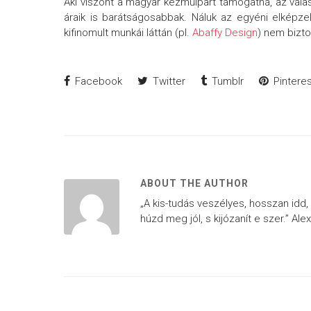
Aki viszont a magyar kézműipart támogatná, az vála
áraik is barátságosabbak. Náluk az egyéni elképzel
kifinomult munkái láttán (pl.
Abaffy Design
) nem bizt
Facebook
Twitter
Tumblr
Pinteres
ABOUT THE AUTHOR
„A kis-tudás veszélyes, hosszan idd,
húzd meg jól, s kijózanít e szer.” Al