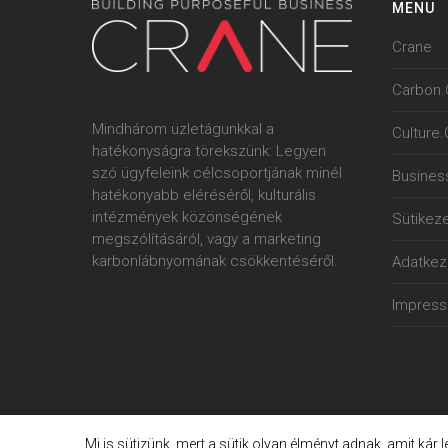
MENU
Crane
Carbon.
Mindhárom üzletágunkkal a
Culture
hatékonyságra törekszünk: Legyen
szó ügyfeleink célcsoportjának minél
Busines
hatékonyabb eléréséről, kulturális
intézmények közönségének
Sütikeze
megszólításáról, vagy a marketing
karbonlábnyomának csökkentéséről.
Adatkeze
Impres
Mi is sütizünk, mert a sütik olyan élményt adnak, amit kár 