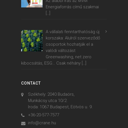
Az alábbi írás az MVM
Energiaforrás című szakmai
[…]
A vállalati fenntarthatóság új
korszaka: Alulról szerveződő
csoportok hozhatják el a
valódi változást
Greenwashing, net zero
kibocsátás, ESG… Csak néhány
[…]
CONTACT
Székhely: 2040 Budaörs,
Munkácsy utca 10/2.
Iroda: 1067 Budapest, Eötvös u. 9.
+36-20-577-7577
info@crane.hu