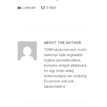
LinkedIn
E-Mail
ABOUT THE AUTHOR
“CRM-iskola nincsen, ezért
tankönyv híján leginkább
logikus gondolkodásra,
komplex dolgok átlátására,
és egy óriási adag
kíváncsiságra van szükség.
És persze sok-sok
tapasztalatra.”