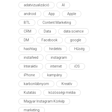
adatvizualizáció
AI
android
App
Apple
BTL
Content Marketing
CRM
Data
data science
DM
Facebook
google
hashtag
hirdetés
Hűség
instafeed
instagram
Interaktív
internet
iOS
iPhone
kampány
karbonlábnyom
Kreatív
Kutatás
közösségi média
Magyar Instagram Körkép
marketing