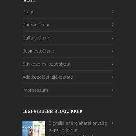
Crane
Carbon.Crane
Culture.Crane
Business.Crane
Sütikezelési szabalyzat
Adatkezelési tájékoztató
Impresszum
LEGFRISSEBB BLOGCIKKEK
Digitális energiahatékonyság
a gyakorlatban