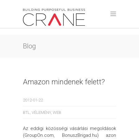
Blog
Amazon mindenek felett?
2012-01-22
BTL
,
VÉLEMÉNY
,
WEB
Az eddigi közösségi vásárlási megoldások
(GroupOn.com, BonuszBrigad.hu) azon