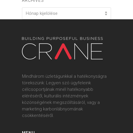
ARCHIVES
Archives
Hónap kijelölése
Mindhárom üzletágunkkal a hatékonyságra
törekszünk: Legyen szó ügyfeleink
célcsoportjának minél hatékonyabb
eléréséről, kulturális intézmények
közönségének megszólításáról, vagy a
marketing karbonlábnyomának
csökkentéséről.
MENU