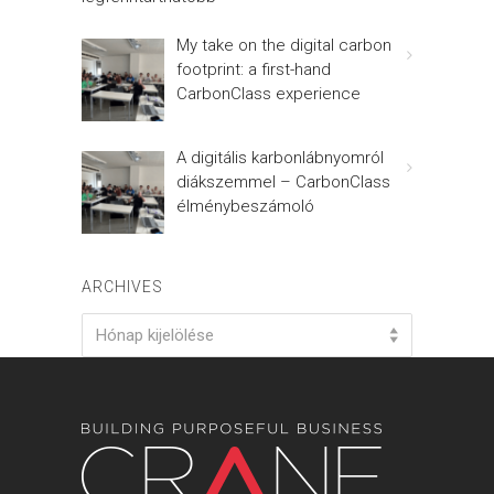
My take on the digital carbon
footprint: a first-hand
CarbonClass experience
A digitális karbonlábnyomról
diákszemmel – CarbonClass
élménybeszámoló
ARCHIVES
Archives
Hónap kijelölése