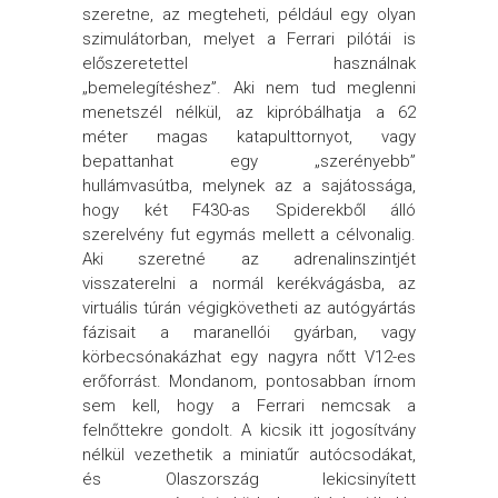
szeretne, az megteheti, például egy olyan
szimulátorban, melyet a Ferrari pilótái is
előszeretettel használnak
„bemelegítéshez”. Aki nem tud meglenni
menetszél nélkül, az kipróbálhatja a 62
méter magas katapulttornyot, vagy
bepattanhat egy „szerényebb”
hullámvasútba, melynek az a sajátossága,
hogy két F430-as Spiderekből álló
szerelvény fut egymás mellett a célvonalig.
Aki szeretné az adrenalinszintjét
visszaterelni a normál kerékvágásba, az
virtuális túrán végigkövetheti az autógyártás
fázisait a maranellói gyárban, vagy
körbecsónakázhat egy nagyra nőtt V12-es
erőforrást. Mondanom, pontosabban írnom
sem kell, hogy a Ferrari nemcsak a
felnőttekre gondolt. A kicsik itt jogosítvány
nélkül vezethetik a miniatűr autócsodákat,
és Olaszország lekicsinyített