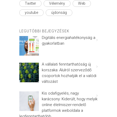
Twitter
Vélemény
Web
youtube
újdonság
LEGUTÓBBI BEJEGYZÉSEK
Digitális energiahatékonyság a
gyakorlatban
A vállalati fenntarthatóság új
korszaka: Alulról szerveződő
csoportok hozhatják el a valódi
változást
Kis odafigyelés, nagy
karácsony: Kiderült, hogy melyik
online élelmiszer-rendelő
platformok weboldala a
legfenntarthatóbb