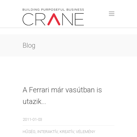
Blog
A Ferrari már vasútban is
utazik…
2011-01-03
HŰSÉG
,
INTERAKTÍV
,
KREATÍV
,
VÉLEMÉNY