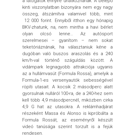
a látogatók ennyire unatkoznának. A belépő
kinti viszonylatban bizonyára nem egy nagy
összeg, átszámítva valamivel több, mint
12 000 forint. Ennyiből itthon egy hónapig
BKV-zhatunk, na, nem mintha a havi bérlet
olyan olcsó lenne… Az autósport
szerelmesei – gyanítom – nem sokat
teketóriáznának, ha választaniuk kéne a
dugóban való buszos araszolás és a 240
km/h-val történő száguldás között. A
vidámpark legnagyobb attrakciója ugyanis
az a hullámvasút (Formula Rossa), amelyik a
Formula-1-es versenyautók sebességével
röpíti utasait. A kocsik 2 másodperc alatt
gyorsulnak nulláról 100-ra, de a 240-hez sem
kell több 4,9 másodpercnél, miközben cirka
4,9 G hat az utasokra. A reklámhadjárat
részeként Massa és Alonso is kipróbálta a
Formula Rossát, az eseményről készült
videó tanúsága szerint torzult is a fejük
rendesen.