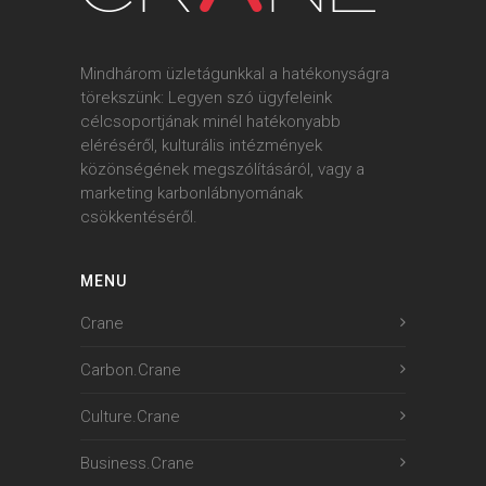
Mindhárom üzletágunkkal a hatékonyságra
törekszünk: Legyen szó ügyfeleink
célcsoportjának minél hatékonyabb
eléréséről, kulturális intézmények
közönségének megszólításáról, vagy a
marketing karbonlábnyomának
csökkentéséről.
MENU
Crane
Carbon.Crane
Culture.Crane
Business.Crane