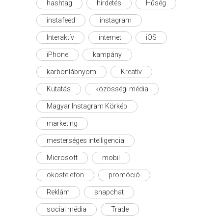
hashtag
hirdetés
Hűség
instafeed
instagram
Interaktív
internet
iOS
iPhone
kampány
karbonlábnyom
Kreatív
Kutatás
közösségi média
Magyar Instagram Körkép
marketing
mesterséges intelligencia
Microsoft
mobil
okostelefon
promóció
Reklám
snapchat
social média
Trade