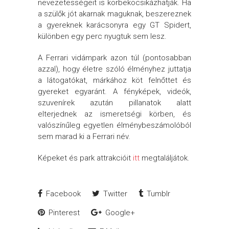
nevezetességeit is körbekocsikázhatják. Ha
a szülők jót akarnak maguknak, beszereznek
a gyereknek karácsonyra egy GT Spidert,
különben egy perc nyugtuk sem lesz.
A Ferrari vidámpark azon túl (pontosabban
azzal), hogy életre szóló élményhez juttatja
a látogatókat, márkához köt felnőttet és
gyereket egyaránt. A fényképek, videók,
szuvenírek azután pillanatok alatt
elterjednek az ismeretségi körben, és
valószínűleg egyetlen élménybeszámolóból
sem marad ki a Ferrari név.
Képeket és park attrakcióit
itt
megtaláljátok.
Facebook
Twitter
Tumblr
Pinterest
Google+