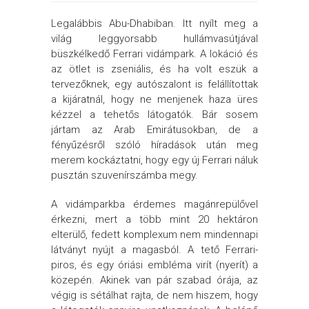
Legalábbis Abu-Dhabiban. Itt nyílt meg a
világ leggyorsabb hullámvasútjával
büszkélkedő Ferrari vidámpark. A lokáció és
az ötlet is zseniális, és ha volt eszük a
tervezőknek, egy autószalont is felállítottak
a kijáratnál, hogy ne menjenek haza üres
kézzel a tehetős látogatók. Bár sosem
jártam az Arab Emirátusokban, de a
fényűzésről szóló híradások után meg
merem kockáztatni, hogy egy új Ferrari náluk
pusztán szuvenírszámba megy.
A vidámparkba érdemes magánrepülővel
érkezni, mert a több mint 20 hektáron
elterülő, fedett komplexum nem mindennapi
látványt nyújt a magasból. A tető Ferrari-
piros, és egy óriási embléma virít (nyerít) a
közepén. Akinek van pár szabad órája, az
végig is sétálhat rajta, de nem hiszem, hogy