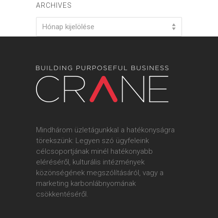
ARCHIVES
Archives
Hónap kijelölése
Mindhárom üzletágunkkal a hatékonyságra
törekszünk: Legyen szó ügyfeleink
célcsoportjának minél hatékonyabb
eléréséről, kulturális intézmények
közönségének megszólításáról, vagy a
marketing karbonlábnyomának
csökkentéséről.