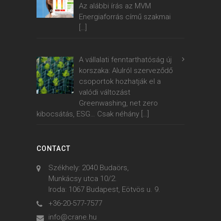
Az alábbi írás az MVM
Energiaforrás című szakmai
[…]
A vállalati fenntarthatóság új
korszaka: Alulról szerveződő
csoportok hozhatják el a
valódi változást
Greenwashing, net zero
kibocsátás, ESG… Csak néhány
[…]
CONTACT
Székhely: 2040 Budaörs,
Munkácsy utca 10/2.
Iroda: 1067 Budapest, Eötvös u. 9.
+36-20-577-7577
info@crane.hu