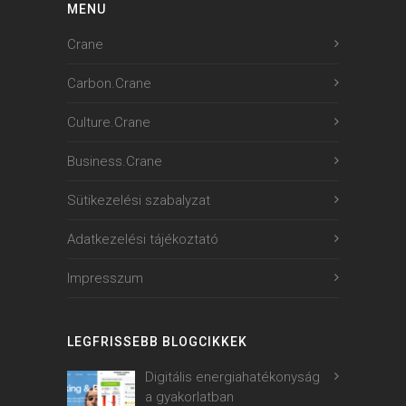
MENU
Crane
Carbon.Crane
Culture.Crane
Business.Crane
Sütikezelési szabalyzat
Adatkezelési tájékoztató
Impresszum
LEGFRISSEBB BLOGCIKKEK
Digitális energiahatékonyság
a gyakorlatban