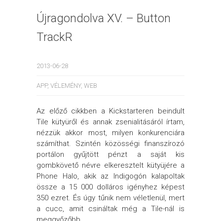
Újragondolva XV. – Button
TrackR
2013-06-28
APP
,
VÉLEMÉNY
,
WEB
Az előző cikkben a Kickstarteren beindult
Tile kütyüről és annak zsenialitásáról írtam,
nézzük akkor most, milyen konkurenciára
számíthat. Szintén közösségi finanszírozó
portálon gyűjtött pénzt a saját kis
gombkövető névre elkeresztelt kütyüjére a
Phone Halo, akik az Indigogón kalapoltak
össze a 15 000 dolláros igényhez képest
350 ezret. És úgy tűnik nem véletlenül, mert
a cucc, amit csináltak még a Tile-nál is
meggyőzőbb.