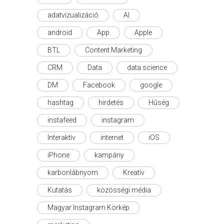
adatvizualizáció
AI
android
App
Apple
BTL
Content Marketing
CRM
Data
data science
DM
Facebook
google
hashtag
hirdetés
Hűség
instafeed
instagram
Interaktív
internet
iOS
iPhone
kampány
karbonlábnyom
Kreatív
Kutatás
közösségi média
Magyar Instagram Körkép