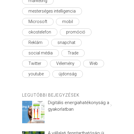
marketing
mesterséges intelligencia
Microsoft
mobil
okostelefon
promóció
Reklám
snapchat
social média
Trade
Twitter
Vélemény
Web
youtube
újdonság
LEGUTÓBBI BEJEGYZÉSEK
Digitális energiahatékonyság a
gyakorlatban
A vállalati fenntarthatóság új