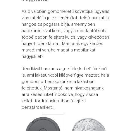
Az ő valóban gombméretű követőjük ugyanis
visszafelé is jelez: lenémított telefonunkat is
hangos csipogásra bírja, amennyiben
hatókörön kívül kerül, vagyis mostantól soha
többé padon felejtett kulcs, vagy kávézóban
hagyott pénztárca… Már csak egy kérdés
marad: mi van, ha magát a mobilunkat
hagyjuk el?
Rendkívül hasznos a „ne felejtsd el” funkció
is, ami lakásunkból kilépve figyelmeztet, ha a
gombosított eszközünket a lakásban
felejtettük. Mostantól nem hivatkozhatunk
arra késésünket indokolva, hogy vissza
kellett fordulnunk otthon felejtett
pénztárcánkért…