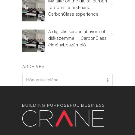
My take on the digital carbon
footprint: a first-hand
CarbonClass experience
A digitális karbonlábnyomról
diákszemmel – CarbonClass
élménybeszámoló
ARCHIVES
Archives
Hónap kijelölése