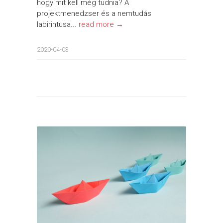
hogy mit kell még tudnia? A
projektmenedzser és a nemtudás
labirintusa...
read more →
2020-04-03