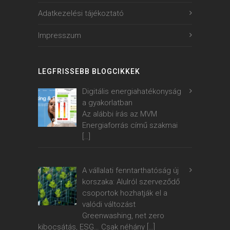
Adatkezelési tájékoztató
Impresszum
LEGFRISSEBB BLOGCIKKEK
Digitális energiahatékonyság
a gyakorlatban
Az alábbi írás az MVM
Energiaforrás című szakmai
[…]
A vállalati fenntarthatóság új
korszaka: Alulról szerveződő
csoportok hozhatják el a
valódi változást
Greenwashing, net zero
kibocsátás, ESG… Csak néhány
[…]