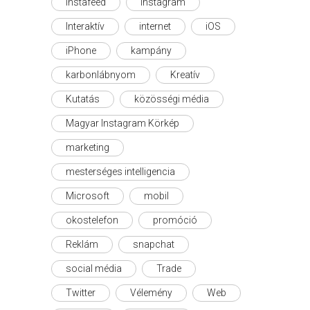
instafeed
instagram
Interaktív
internet
iOS
iPhone
kampány
karbonlábnyom
Kreatív
Kutatás
közösségi média
Magyar Instagram Körkép
marketing
mesterséges intelligencia
Microsoft
mobil
okostelefon
promóció
Reklám
snapchat
social média
Trade
Twitter
Vélemény
Web