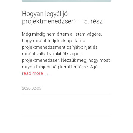
Hogyan legyél jó
projektmenedzser? – 5. rész
Még mindig nem értem a listám végére,
hogy miként tudjuk elsajátítani a
projektmenedzsment csínját-bínját és
miként válhat valakiből szuper
projektmenedzser. Nézzük meg, hogy most
milyen tulajdonság kerül terítékre. A jó...
read more →
2020-02-05