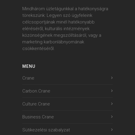
Mindhárom üzletágunkkal a hatékonyságra
törekszünk: Legyen szó ügyfeleink
célcsoportjának minél hatékonyabb
eléréséről, kulturális intézmények
közönségének megszólításáról, vagy a
marketing karbonlábnyomának
csökkentéséről.
MENU
Crane
Carbon.Crane
Culture.Crane
Business.Crane
Sütikezelési szabalyzat