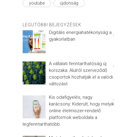
youtube
újdonság
LEGUTÓBBI BEJEGYZÉSEK
Digitális energiahatékonyság a
gyakorlatban
A vállalati fenntarthatóság új
korszaka: Alulról szerveződő
csoportok hozhatják el a valódi
változást
Kis odafigyelés, nagy
karácsony: Kiderült, hogy melyik
online élelmiszer-rendelő
platformok weboldala a
legfenntarthatóbb