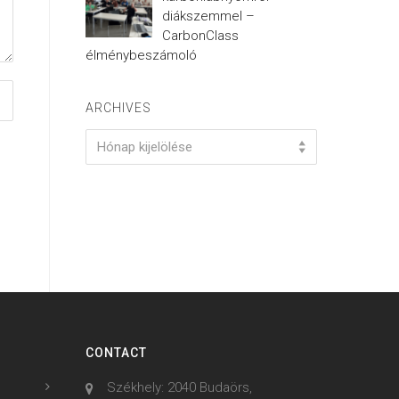
diákszemmel –
CarbonClass
élménybeszámoló
ARCHIVES
Archives
Hónap kijelölése
CONTACT
Székhely: 2040 Budaörs,