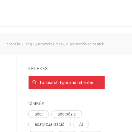
crane.hu
/
Blog
/
„Nemzetközi hírek, világraszóló sorozatok”
KERESÉS
CÍMKÉK
adat
adatbázis
adatvizualizáció
AI