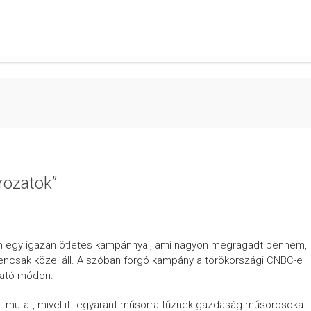
rozatok”
am egy igazán ötletes kampánnyal, ami nagyon megragadt bennem,
encsak közel áll. A szóban forgó kampány a törökországi CNBC-e
tató módon.
t mutat, mivel itt egyaránt műsorra tűznek gazdaság műsorosokat