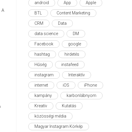
android
App
Apple
. A
BTL
Content Marketing
CRM
Data
data science
DM
Facebook
google
hashtag
hirdetés
Hűség
instafeed
instagram
Interaktív
internet
iOS
iPhone
kampány
karbonlábnyom
Kreatív
Kutatás
a
közösségi média
Magyar Instagram Körkép