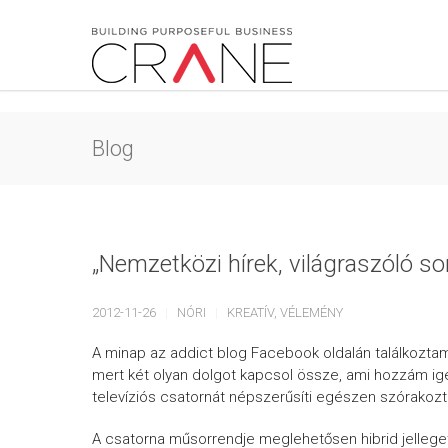
Blog
„Nemzetközi hírek, világraszóló so
2012-11-26
NÓRI
KREATÍV
,
VÉLEMÉNY
A minap az addict blog Facebook oldalán találkozt
mert két olyan dolgot kapcsol össze, ami hozzám ig
televíziós csatornát népszerűsíti egészen szórakoz
A csatorna műsorrendje meglehetősen hibrid jellege