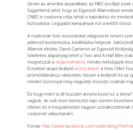
(lévén az amerikai anyavállalat, az NBC profilját ezek 
függetlenül attól, hogy az Egyesült Államokban erede
CNBC-e csatorna célja tehát a naprakész és mindenki
biztosítása. Legújabb kampányuk ezt a kettőt ötvözi.
A csatornán futó sorozatokat világszerte ismert sze
jellemző kontextusba, beállításba helyezik. Valószí
Államok elnöke, David Cameron az Egyesült Királyság 
tökéletes alapanyag lehet a Two and A Half Men (nál
megnézzük a
végeredményt
, minden kétségünk elosz
Erzsébet angol királynő
közös képét
a How I Met Your
promótálásához választani, hiszen a királynőt és az
minden bizonnyal még nagyobb mosolyt csalnak maj
És hogy miért is áll hozzám annyira közel ez a tém
vagyok, de sok éven keresztül napi szinten követt
ötletet és a megvalósítást nagyon szórakoztatónak ta
csatornát választanám.
Forrás:
http://www.facebook.com/addictblog?fref=t