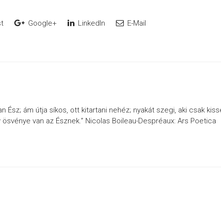
t
Google+
LinkedIn
E-Mail
Ész; ám útja síkos, ott kitartani nehéz; nyakát szegi, aki csak kiss
 ösvénye van az Észnek.” Nicolas Boileau-Despréaux: Ars Poetica