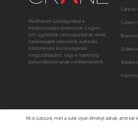
Carbon.
Mindhárom üzletágunkkal a
Culture
hatékonyságra törekszünk: Legyen
szó ügyfeleink célcsoportjának minél
Busines
hatékonyabb eléréséről, kulturális
intézmények közönségének
Sütikeze
megszólításáról, vagy a marketing
karbonlábnyomának csökkentéséről.
Adatkeze
Impres
Mi is sütizünk, mert a sütik olyan élményt adnak, amit kár 
© 2006. - 2023. Crane International