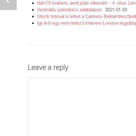
Hat CX buktató, amit jobb elkerülni – 4. rész: Limi
Optimális szendvics adatalapon
2021-01-29
Stock fotóval is lehet a Cannes-i Reklámfesztivá
Így lett egy nem létező étterem London legjobbja
Leave a reply