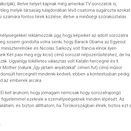
alkotják), illetve helyet kapnak még amerikai TV-sorozatok is,
tileg melyik társaság tulajdonában lévő csatorna sugározta azokat
 számára fontos hírek közlése, illetve a minőségi szórakoztatás
mélyiségekkel reklámozzák úgy, hogy képeiket az adott sorozatra
nűleg sosem gondolta volna senki, hogy Barack Obama az Egyesül
miniszterelnöke és Nicolas Sarkozy, volt francia elnök ilyen
unk Két pasi meg egy kicsi) című sorozat népszerűsítéshez, de ha
lik. Ugyanígy tökéletes választás volt Katalin hercegné és II.
 Mother (nálunk „Így jártam anyátokkal” címen fut) című műsor
 újdonsült hercegnét mindenki kedveli, ebben a kontextusban pedig
d az emberek arcára.
a? El kell árulnom, hogy jómagam nemcsak hogy sorozatrajongó
em figyelemmel ezeknek a személyiségeknek minden lépését. Az
láltam, és bizton állíthatom, ha Törökországban élnék, biztos ezt 
s