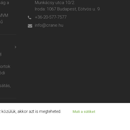
ság a
Munkácsy utca 10/2.
Iroda: 1067 Budapest, Eötvös u. 9.
z MVM
+36-20-577-7577
mű
info@crane.hu
j
ortok
ódi
sátás,
z közülük, akkor azt is megteheted.
Muti a sütiket