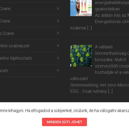
energiahatékony
Crane
gyakorlatban
Az alábbi írás a
.Crane
Energiaforrás cí
szakmai
[…]
s.Crane
lési szabalyzat
A vállalati
fenntarthatóság ú
lési tájékoztató
korszaka: Alulról
szerveződő csop
szum
hozhatják el a val
változást
Greenwashing, net zero kiboc
ESG… Csak néhány
[…]
lenne kihagyni. Ha elfogadod a sütijeinket, örülünk, de ha válogatni akars
MINDEN SÜTI JÖHET