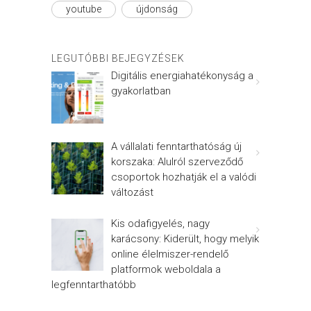
youtube
újdonság
LEGUTÓBBI BEJEGYZÉSEK
Digitális energiahatékonyság a
gyakorlatban
A vállalati fenntarthatóság új
korszaka: Alulról szerveződő
csoportok hozhatják el a valódi
változást
Kis odafigyelés, nagy
karácsony: Kiderült, hogy melyik
online élelmiszer-rendelő
platformok weboldala a
legfenntarthatóbb