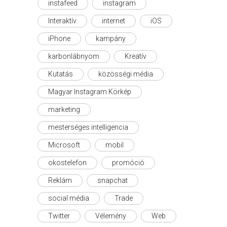
instafeed
instagram
Interaktív
internet
iOS
iPhone
kampány
karbonlábnyom
Kreatív
Kutatás
közösségi média
Magyar Instagram Körkép
marketing
mesterséges intelligencia
Microsoft
mobil
okostelefon
promóció
Reklám
snapchat
social média
Trade
Twitter
Vélemény
Web