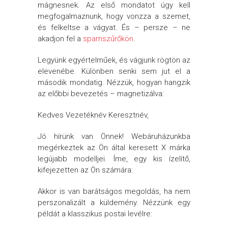
mágnesnek. Az első mondatot úgy kell
megfogalmaznunk, hogy vonzza a szemet,
és felkeltse a vágyat. És – persze – ne
akadjon fel a
spamszűrőkön
.
Legyünk egyértelműek, és vágjunk rögtön az
elevenébe. Különben senki sem jut el a
második mondatig. Nézzük, hogyan hangzik
az előbbi bevezetés – magnetizálva:
Kedves Vezetéknév Keresztnév,
Jó hírünk van Önnek! Webáruházunkba
megérkeztek az Ön által keresett X márka
legújabb modelljei. Íme, egy kis ízelítő,
kifejezetten az Ön számára:
Akkor is van barátságos megoldás, ha nem
perszonalizált a küldemény. Nézzünk egy
példát a klasszikus postai levélre: