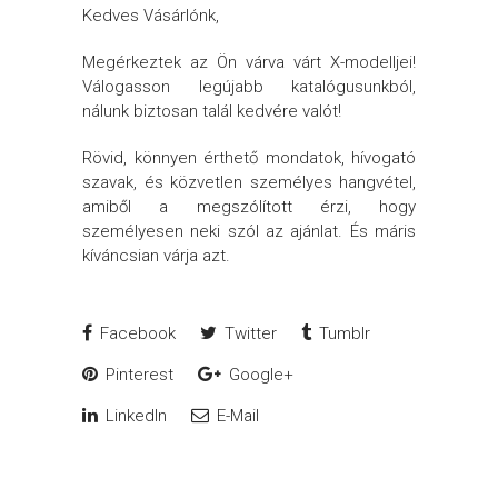
Kedves Vásárlónk,
Megérkeztek az Ön várva várt X-modelljei!
Válogasson legújabb katalógusunkból,
nálunk biztosan talál kedvére valót!
Rövid, könnyen érthető mondatok, hívogató
szavak, és közvetlen személyes hangvétel,
amiből a megszólított érzi, hogy
személyesen neki szól az ajánlat. És máris
kíváncsian várja azt.
Facebook
Twitter
Tumblr
Pinterest
Google+
LinkedIn
E-Mail