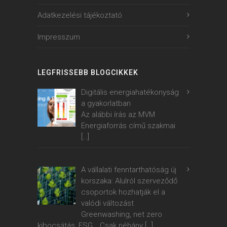
Adatkezelési tájékoztató
Impresszum
LEGFRISSEBB BLOGCIKKEK
Digitális energiahatékonyság
a gyakorlatban
Az alábbi írás az MVM
Energiaforrás című szakmai
[…]
A vállalati fenntarthatóság új
korszaka: Alulról szerveződő
csoportok hozhatják el a
valódi változást
Greenwashing, net zero
kibocsátás, ESG… Csak néhány
[…]