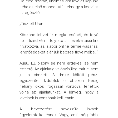
Ha elég száraz, unalmas dm-levelet kapunk,
néha az első mondat után elmegy a kedvünk
az egésztől:
„Tisztelt Uram!
Köszönettel vettük megkeresését, és folyó
hó tizedikén folytatott levélváltásunkra
hivatkozva, az alábbi online termékvásárlási
lehetőségeket ajánljuk becses figyelmébe…”
Auuu. EZ bizony se nem érdekes, se nem
érthető. Az ajánlatig valószínűleg már el sem
jut a címzett. A dm-re költött pénzt
egyszerűen kidobtuk az ablakon. Pedig
néhány okos fogással vonzóvá tehettük
volna az ajánlatunkat. A lényeg, hogy a
levélnek is vonzónak kell lennie.
A bevezetést nevezzük inkább
figyelemfelkeltésnek. Vagy, ami még jobb,