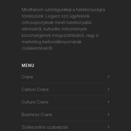
Mindhárom üzletágunkkal a hatékonyságra
törekszünk: Legyen szó ügyfeleink
célcsoportjának minél hatékonyabb
eléréséről, kulturális intézmények
közönségének megszólításáról, vagy a
marketing karbonlábnyomának
csökkentéséről.
MENU
Crane
Carbon.Crane
Culture.Crane
Business.Crane
Sütikezelési szabalyzat