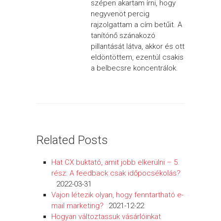
szépen akartam írni, hogy
negyvenöt percig
rajzolgattam a cím betűit. A
tanítónő szánakozó
pillantását látva, akkor és ott
eldöntöttem, ezentúl csakis
a belbecsre koncentrálok.
Related Posts
Hat CX buktató, amit jobb elkerülni – 5.
rész: A feedback csak időpocsékolás?
2022-03-31
Vajon létezik olyan, hogy fenntartható e-
mail marketing?
2021-12-22
Hogyan változtassuk vásárlóinkat