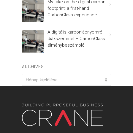
My take on the digital carbon
footprint: a first-hand
CarbonClass experience
A digitális karbonlábnyomról
diákszemmel – CarbonClass
élménybeszámoló
ARCHIVES
Archives
Hónap kijelölése