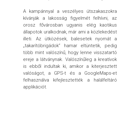
A kampánnyal a veszélyes útszakaszokra
kívánják a lakosság figyelmét felhívni, az
orosz fővárosban ugyanis elég kaotikus
állapotok uralkodnak, már ami a közlekedést
illeti. Az ütközések, balesetek nyomát a
„takarítóbrigádok” hamar eltüntetik, pedig
több mint valószínű, hogy lenne visszatartó
ereje a látványnak. Valószínűleg a kreatívok
is ebből indultak ki, amikor a kiterjesztett
valóságot, a GPS-t és a GoogleMaps-et
felhasználva kifejlesztették a halálfeltáró
applikációt.