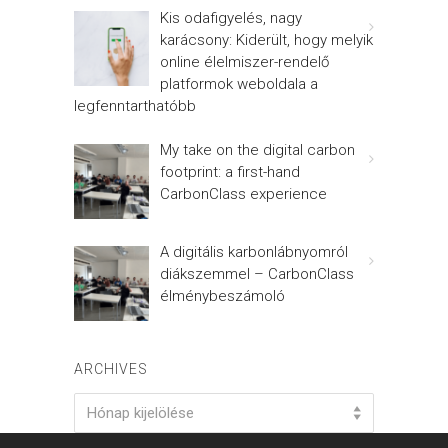
Kis odafigyelés, nagy
karácsony: Kiderült, hogy melyik
online élelmiszer-rendelő
platformok weboldala a
legfenntarthatóbb
My take on the digital carbon
footprint: a first-hand
CarbonClass experience
A digitális karbonlábnyomról
diákszemmel – CarbonClass
élménybeszámoló
ARCHIVES
Archives
Hónap kijelölése