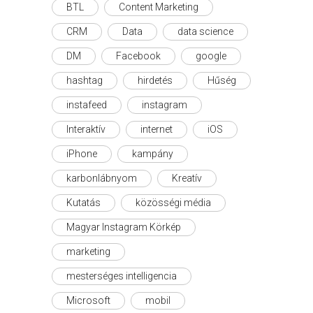
BTL
Content Marketing
CRM
Data
data science
DM
Facebook
google
hashtag
hirdetés
Hűség
instafeed
instagram
Interaktív
internet
iOS
iPhone
kampány
karbonlábnyom
Kreatív
Kutatás
közösségi média
Magyar Instagram Körkép
marketing
mesterséges intelligencia
Microsoft
mobil