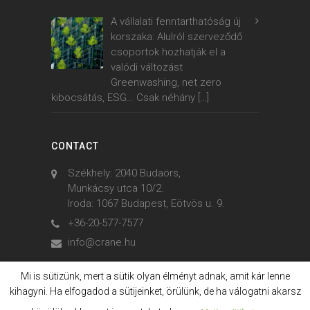
A vállalati fenntarthatóság új
korszaka: Alulról szerveződő
csoportok hozhatják el a
valódi változást
Greenwashing, net zero
kibocsátás, ESG… Csak néhány
[…]
CONTACT
Székhely: 2040 Budaörs,
Munkácsy utca 10/2.
Iroda: 1067 Budapest, Eötvös u. 9.
+36-20-577-7577
info@crane.hu
Mi is sütizünk, mert a sütik olyan élményt adnak, amit kár lenne
kihagyni. Ha elfogadod a sütijeinket, örülünk, de ha válogatni akarsz
© 2006. - 2023. Crane International