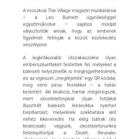
A moszkvai The Village magazin munkatársai
– a Leo Burnett ügynökséggel
együttműködve – sajátos módját
választották annak, hogy az emberek
figyelmét felhívják a közúti közlekedés
veszélyeire.
A legkritikusabb útszakaszokra olyan
embersziluetteket festettek fel, melyeket a
baleseti helyszínelők is megirigyelhetnének,
és az egészet „megfejelték” egy QR kóddal,
meg némi piros festékkel – a hatás
kedvéért. Aki kíváncsi, hamar megöregszik,
mert okostelefonjával olyan fotókkal
illusztrált baleseti leírásokba nyerhet
bepillantást, melyeknek sokkhatása alól
nehéz kikeveredni. Ha elég bátrak (és
kíváncsiak) vagyunk, okostelefonunkra
feltelepíthetjük a Death Revealer