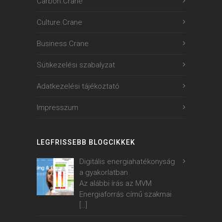
Carbon.Crane
Culture.Crane
Business.Crane
Sütikezelési szabalyzat
Adatkezelési tájékoztató
Impresszum
LEGFRISSEBB BLOGCIKKEK
Digitális energiahatékonyság
a gyakorlatban
Az alábbi írás az MVM
Energiaforrás című szakmai
[…]