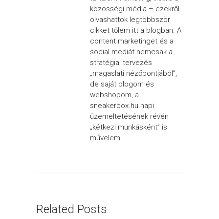
közösségi média – ezekről
olvashattok legtöbbször
cikket tőlem itt a blogban. A
content marketinget és a
social mediát nemcsak a
stratégiai tervezés
„magaslati nézőpontjából”,
de saját blogom és
webshopom, a
sneakerbox.hu napi
üzemeltetésének révén
„kétkezi munkásként” is
művelem.
Related Posts