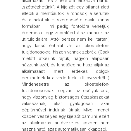
alkalmazást, és a telefont előkapva bárhol
„szétnézhetünk”. A kijelzőt egy pillanat alatt
ellepik a mentőautók, a roncsok, a sérültek
és a halottak – szerencsére csak ikonos
formában – mi pedig fontolóra vehetjük,
érdemes-e egy zsömléért átszaladnunk az
út túloldalára. Attól persze nem kell tartani,
hogy lassú éhhalál vár az okostelefon-
tulajdonosokra, hiszen vannak zebrák. (Csak
mielőtt átkelünk rajtuk, nagyon alaposan
nézzünk szét, és lehetőleg ne használjuk az
alkalmazást, mert érdekes dolgok
derülhetnek ki a védettnek hitt övezetről…)
Mindenesetre az okostelefon-
tulajdonosoknak megvan az esélyük arra,
hogy viszonylag biztonságos útszakaszokat
válasszanak, akár gyalogosan, akár
gépjárművel indulnak útnak. Mivel menet
közben veszélyes egy kijelzőt bámulni, ezért
az alkalmazás autóvezetés közben nem
használható, azaz automatikusan kikapcsol.