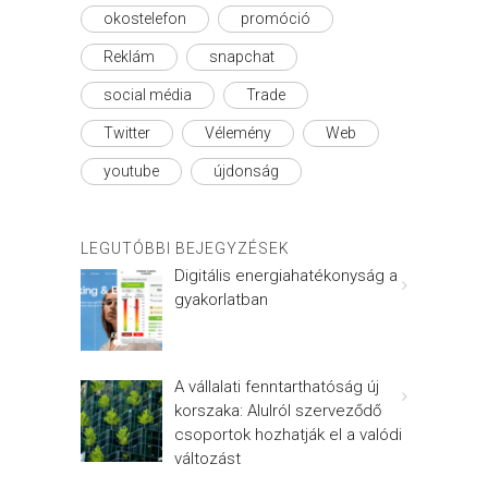
okostelefon
promóció
Reklám
snapchat
social média
Trade
Twitter
Vélemény
Web
youtube
újdonság
LEGUTÓBBI BEJEGYZÉSEK
Digitális energiahatékonyság a
gyakorlatban
A vállalati fenntarthatóság új
korszaka: Alulról szerveződő
csoportok hozhatják el a valódi
változást