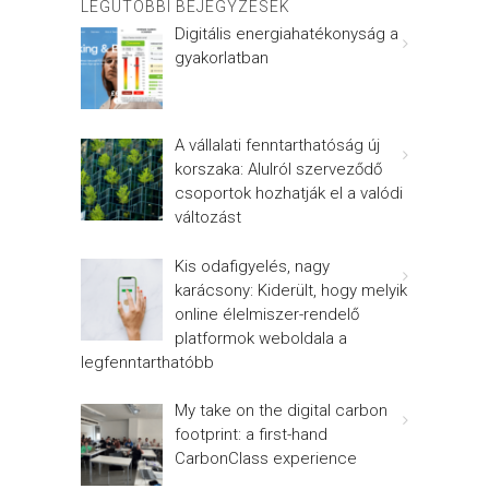
LEGUTÓBBI BEJEGYZÉSEK
Digitális energiahatékonyság a
gyakorlatban
A vállalati fenntarthatóság új
korszaka: Alulról szerveződő
csoportok hozhatják el a valódi
változást
Kis odafigyelés, nagy
karácsony: Kiderült, hogy melyik
online élelmiszer-rendelő
platformok weboldala a
legfenntarthatóbb
My take on the digital carbon
footprint: a first-hand
CarbonClass experience