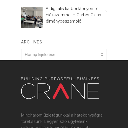
A digitális karbonlábnyomról
diákszemmel – CarbonClass
élménybeszámoló
ARCHIVES
Archives
Hónap kijelölése
Mindhárom üzletágunkkal a hatékonyságra
törekszünk: Legyen szó ügyfeleink
célcsoportjának minél hatékonyabb