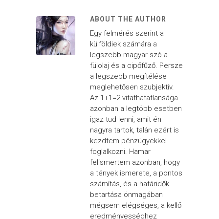
ABOUT THE AUTHOR
Egy felmérés szerint a
külföldiek számára a
legszebb magyar szó a
fülolaj és a cipőfűző. Persze
a legszebb megítélése
meglehetősen szubjektív.
Az 1+1=2 vitathatatlansága
azonban a legtöbb esetben
igaz tud lenni, amit én
nagyra tartok, talán ezért is
kezdtem pénzügyekkel
foglalkozni. Hamar
felismertem azonban, hogy
a tények ismerete, a pontos
számítás, és a határidők
betartása önmagában
mégsem elégséges, a kellő
eredményességhez