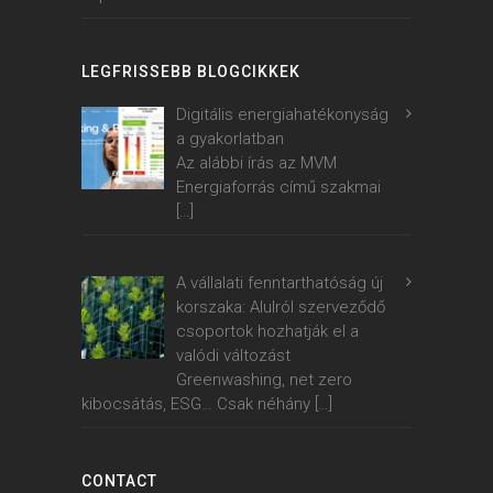
LEGFRISSEBB BLOGCIKKEK
Digitális energiahatékonyság
a gyakorlatban
Az alábbi írás az MVM
Energiaforrás című szakmai
[…]
A vállalati fenntarthatóság új
korszaka: Alulról szerveződő
csoportok hozhatják el a
valódi változást
Greenwashing, net zero
kibocsátás, ESG… Csak néhány
[…]
CONTACT