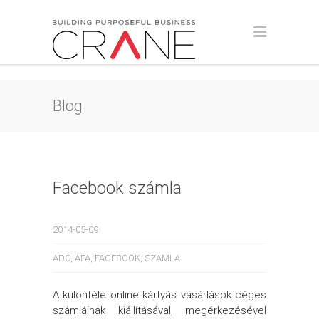
Blog
Facebook számla
2014-05-09
ADÓ
,
ÁFA
,
FACEBOOK
,
SZÁMLA
A különféle online kártyás vásárlások céges
számláinak kiállításával, megérkezésével