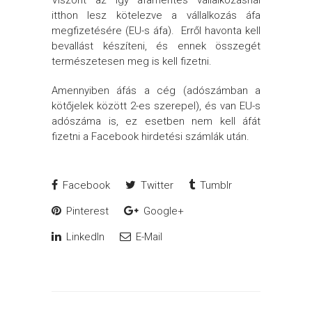
Viszont az így áfamentes vállalkozásnál
itthon lesz kötelezve a vállalkozás áfa
megfizetésére (EU-s áfa). Erről havonta kell
bevallást készíteni, és ennek összegét
természetesen meg is kell fizetni.
Amennyiben áfás a cég (adószámban a
kötőjelek között 2-es szerepel), és van EU-s
adószáma is, ez esetben nem kell áfát
fizetni a Facebook hirdetési számlák után.
Facebook
Twitter
Tumblr
Pinterest
Google+
LinkedIn
E-Mail