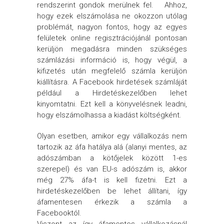
rendszerint gondok merülnek fel. Ahhoz,
hogy ezek elszámolása ne okozzon utólag
problémát, nagyon fontos, hogy az egyes
felületek online regisztrációjánál pontosan
kerüljön megadásra minden szükséges
számlázási információ is, hogy végül, a
kifizetés után megfelelő számla kerüljön
kiállításra.
A Facebook hirdetések számláját
például a Hirdetéskezelőben lehet
kinyomtatni. Ezt kell a könyvelésnek leadni,
hogy elszámolhassa a kiadást költségként.
Olyan esetben, amikor egy vállalkozás nem
tartozik az áfa hatálya alá (alanyi mentes, az
adószámban a kötőjelek között 1-es
szerepel) és van EU-s adószám is, akkor
még 27% áfa-t is kell fizetni. Ezt a
hirdetéskezelőben be lehet állítani, így
áfamentesen érkezik a számla a
Facebooktól.