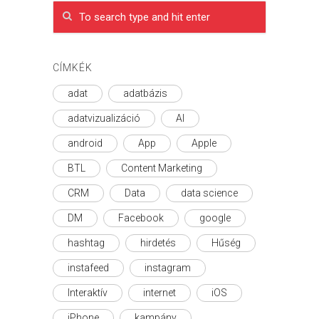
CÍMKÉK
adat
adatbázis
adatvizualizáció
AI
android
App
Apple
BTL
Content Marketing
CRM
Data
data science
DM
Facebook
google
hashtag
hirdetés
Hűség
instafeed
instagram
Interaktív
internet
iOS
iPhone
kampány