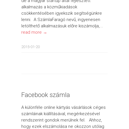
de a magyar startup által fejlesztett
alkalmazás a közműkiadások
csökkentésében igyekszik segítségünkre
lenni. A SzámlaFaragó nevű, ingyenesen
letölthető alkalmazásuk előre kiszámolja,...
read more →
2015-01-20
Facebook számla
A különféle online kártyás vásárlások céges
számláinak kiállításával, megérkezésével
rendszerint gondok merülnek fel. Ahhoz,
hogy ezek elszámolása ne okozzon utólag