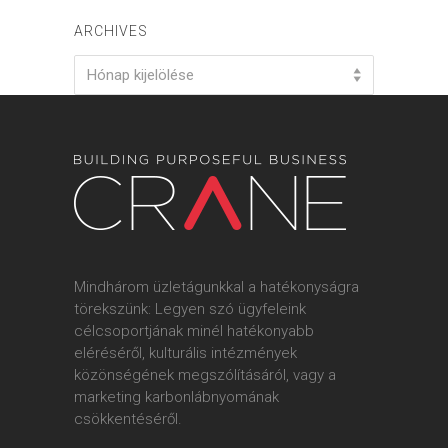
ARCHIVES
Archives
Hónap kijelölése
Mindhárom üzletágunkkal a hatékonyságra
törekszünk: Legyen szó ügyfeleink
célcsoportjának minél hatékonyabb
eléréséről, kulturális intézmények
közönségének megszólításáról, vagy a
marketing karbonlábnyomának
csökkentéséről.