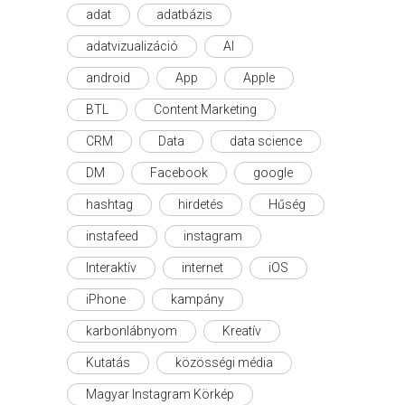
adat
adatbázis
adatvizualizáció
AI
android
App
Apple
BTL
Content Marketing
CRM
Data
data science
DM
Facebook
google
hashtag
hirdetés
Hűség
instafeed
instagram
Interaktív
internet
iOS
iPhone
kampány
karbonlábnyom
Kreatív
Kutatás
közösségi média
Magyar Instagram Körkép