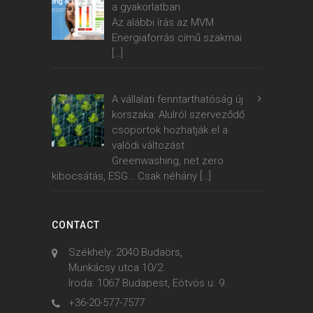
a gyakorlatban
Az alábbi írás az MVM
Energiaforrás című szakmai
[…]
A vállalati fenntarthatóság új
korszaka: Alulról szerveződő
csoportok hozhatják el a
valódi változást
Greenwashing, net zero
kibocsátás, ESG… Csak néhány
[…]
CONTACT
Székhely: 2040 Budaörs,
Munkácsy utca 10/2.
Iroda: 1067 Budapest, Eötvös u. 9.
+36-20-577-7577