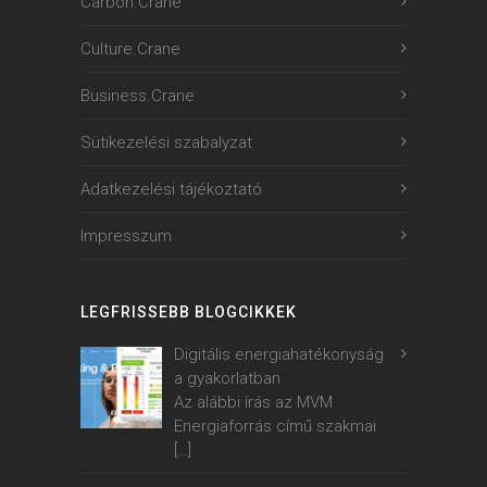
Carbon.Crane
Culture.Crane
Business.Crane
Sütikezelési szabalyzat
Adatkezelési tájékoztató
Impresszum
LEGFRISSEBB BLOGCIKKEK
Digitális energiahatékonyság
a gyakorlatban
Az alábbi írás az MVM
Energiaforrás című szakmai
[…]