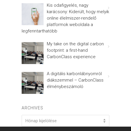
Kis odafigyelés, nagy
karácsony: Kiderült, hogy melyik
online élelmiszer-rendelő
platformok weboldala a
legfenntarthatóbb
My take on the digital carbon
footprint: a first-hand
CarbonClass experience
A digitális karbonlábnyomról
diákszemmel – CarbonClass
élménybeszámoló
ARCHIVES
Archives
Hónap kijelölése