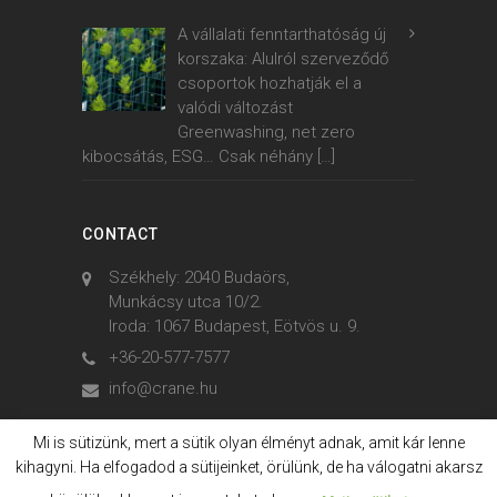
A vállalati fenntarthatóság új
korszaka: Alulról szerveződő
csoportok hozhatják el a
valódi változást
Greenwashing, net zero
kibocsátás, ESG… Csak néhány
[…]
CONTACT
Székhely: 2040 Budaörs,
Munkácsy utca 10/2.
Iroda: 1067 Budapest, Eötvös u. 9.
+36-20-577-7577
info@crane.hu
Mi is sütizünk, mert a sütik olyan élményt adnak, amit kár lenne
kihagyni. Ha elfogadod a sütijeinket, örülünk, de ha válogatni akarsz
© 2006. - 2023. Crane International