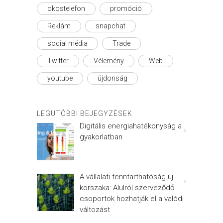
okostelefon
promóció
Reklám
snapchat
social média
Trade
Twitter
Vélemény
Web
youtube
újdonság
LEGUTÓBBI BEJEGYZÉSEK
Digitális energiahatékonyság a
gyakorlatban
A vállalati fenntarthatóság új
korszaka: Alulról szerveződő
csoportok hozhatják el a valódi
változást