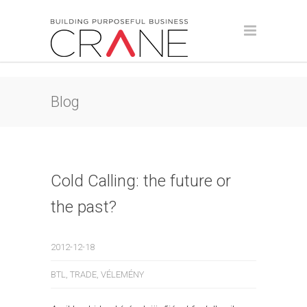
Blog
Cold Calling: the future or
the past?
2012-12-18
BTL
,
TRADE
,
VÉLEMÉNY