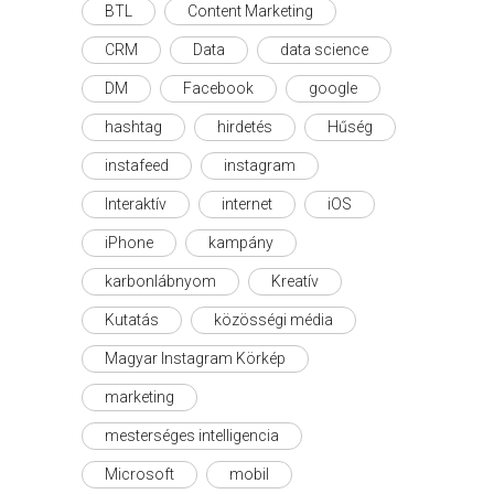
BTL
Content Marketing
CRM
Data
data science
DM
Facebook
google
hashtag
hirdetés
Hűség
instafeed
instagram
Interaktív
internet
iOS
iPhone
kampány
karbonlábnyom
Kreatív
Kutatás
közösségi média
Magyar Instagram Körkép
marketing
mesterséges intelligencia
Microsoft
mobil