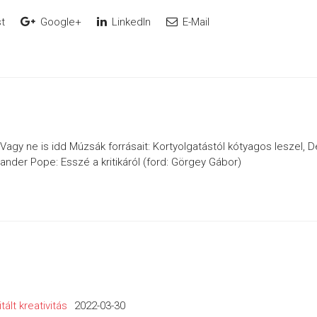
t
Google+
LinkedIn
E-Mail
 Vagy ne is idd Múzsák forrásait: Kortyolgatástól kótyagos leszel, D
exander Pope: Esszé a kritikáról (ford: Görgey Gábor)
tált kreativitás
2022-03-30