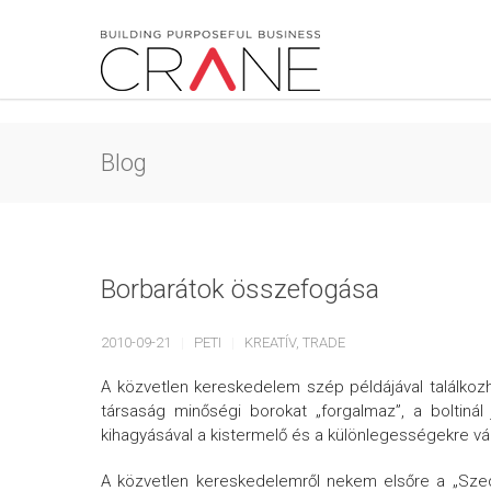
Blog
Borbarátok összefogása
2010-09-21
PETI
KREATÍV
,
TRADE
A közvetlen kereskedelem szép példájával találkozh
társaság minőségi borokat „forgalmaz”, a boltin
kihagyásával a kistermelő és a különlegességekre vágy
A közvetlen kereskedelemről nekem elsőre a „Sze