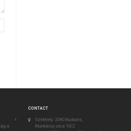
CONTACT
Székhely: 2040 Budaörs,
ság a
Munkácsy utca 10/2.