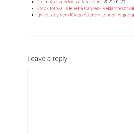
Optimális szendvics adatalapon
2021-01-29
Stock fotóval is lehet a Cannes-i Reklámfesztivá
Így lett egy nem létező étterem London legjobbja
Leave a reply