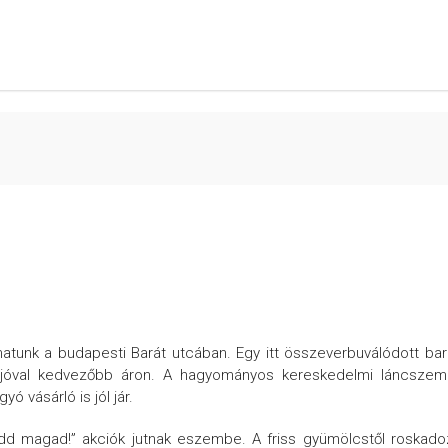
atunk a budapesti Barát utcában. Egy itt összeverbuválódott bar
ál jóval kedvezőbb áron. A hagyományos kereskedelmi láncszem
ó vásárló is jól jár.
dd magad!” akciók jutnak eszembe. A friss gyümölcstől roskad