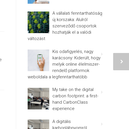
A vállalati fenntarthatóság
új korszaka: Alulról
szerveződő csoportok
hozhatják el a valódi
változást
Kis odafigyelés, nagy
karácsony: Kiderült, hogy
e
melyik online élelmiszer-
rendelő platformok
weboldala a legfenntarthatóbb
My take on the digital
carbon footprint: a first-
hand CarbonClass
experience
A digitális
karbonlábnyomról