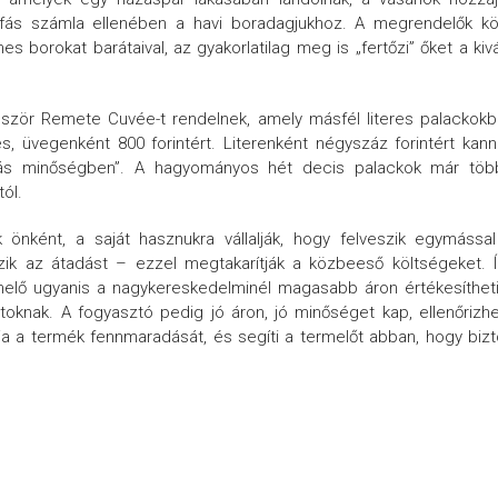
 áfás számla ellenében a havi boradagjukhoz. A megrendelők k
s borokat barátaival, az gyakorlatilag meg is „fertőzi” őket a kiv
bször Remete Cuvée-t rendelnek, amely másfél literes palackok
s, üvegenként 800 forintért. Literenként négyszáz forintért kan
nás minőségben”. A hagyományos hét decis palackok már töb
tól.
nként, a saját hasznukra vállalják, hogy felveszik egymással
zik az átadást – ezzel megtakarítják a közbeeső költségeket. 
termelő ugyanis a nagykereskedelminél magasabb áron értékesíthet
latoknak. A fogyasztó pedig jó áron, jó minőséget kap, ellenőrizh
tja a termék fennmaradását, és segíti a termelőt abban, hogy biz