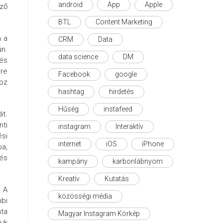
android
App
Apple
sző
BTL
Content Marketing
n a
CRM
Data
ún.
data science
DM
 és
re
Facebook
google
hoz
hashtag
hirdetés
Hűség
instafeed
át.
nti
instagram
Interaktív
ési
internet
iOS
iPhone
ba,
és
kampány
karbonlábnyom
Kreatív
Kutatás
. A
közösségi média
mbi
ta
Magyar Instagram Körkép
juk