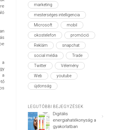
marketing
öre
áló
mesterséges intelligencia
Microsoft
mobil
ban
okostelefon
promóció
nás
be
Reklám
snapchat
social média
Trade
 a
Twitter
Vélemény
Így
i a
Web
youtube
ető
újdonság
tos
LEGUTÓBBI BEJEGYZÉSEK
Digitális
energiahatékonyság a
gyakorlatban