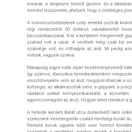
kosarak, a degeszre tömött gyomor és a lakásban n
termést leszüretelni, ahelyett, hogy a zöldséges jóin
A szerencsésebbeknek szép emlékű osztrák kirándul
régi rendszerből 50 dolláros valutakerettel kis
becsületkasszával. Ki-ki a kertjében megtermelt gyüm
szabad volt a vásár. A vevőnek még csak be sem
szüksége volt, és otthagyta az árát. Mi pedig a
voltunk, vagyunk szokva.
Manapság egyre több olyan kezdeményezésről hallani,
Így számos, klasszikus kereskedelemben megszokot
elosztóhelyekre vinni az árut, megspórolhatóak a szá
költségei, az alkalmazottak bére, a géppark, a polc
ráadásul sokkal környezetbarátabb a közvetlen 
agyoncsomagolni az árut). Hogyan lehet mindezt a g
A hetedik kerületi Barát utca borkedvelő lakói önké
szekszárdi Vesztergombi család minőségi borait áru
Remete borok ugyanis több ezer forintot kóstál
összeírják a rendelést, egyikük leugrik a borokér