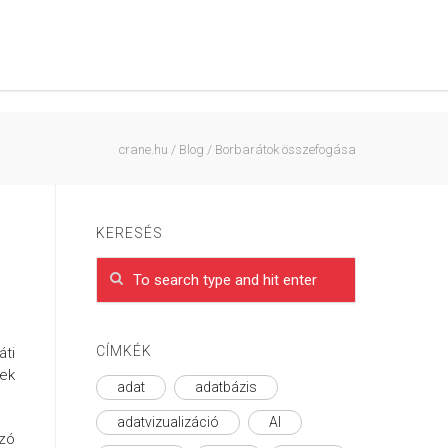
crane.hu
/
Blog
/
Borbarátok összefogása
KERESÉS
CÍMKÉK
áti
ek
adat
adatbázis
adatvizualizáció
AI
ozó