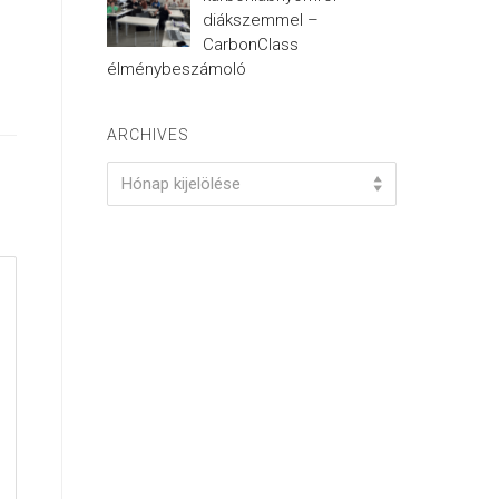
diákszemmel –
CarbonClass
élménybeszámoló
ARCHIVES
Archives
Hónap kijelölése