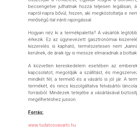
becsengetve juthatnak hozzá teljesen legálisan,
napról-napra bővül, hiszen, aki megkóstoltatja e neme
minőségű ital iránti rajongással.
Hogyan néz ki a termékpaletta? A vásárlók legtöb
érkezik. Ez az úgynevezett gasztronómiai kiszerelé
kiszerelés is kapható, természetesen nem „kan
kerülnek, de áraik így is messze elmaradnak a boltiak
A közvetlen kereskedelem esetében az emberek ö
kapcsolatot, megoldják a szállítást, és megszerve
mindkét fél, a termelő és a vásárló is jól jár. A 
termékét, és nincs kiszolgáltatva felvásárlói lánco
forrásból. Mindezek tetejébe a vásárlásával biztosí
megélhetéshez jusson.
Forrás:
www.tudatosvasarlo.hu