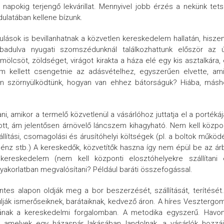
apokig terjengő lekvárillat. Mennyivel jobb érzés a nekünk tet
dulatában kellene bízunk.
ások is bevillanhatnak a közvetlen kereskedelem hallatán, hisze
zabadulva nyugati szomszédunknál találkozhattunk először az 
ölcsöt, zöldséget, virágot kirakta a háza elé egy kis asztalkára,
 kellett csengetnie az adásvételhez, egyszerűen elvette, ami
zon szörnyülködtünk, hogyan van ehhez bátorságuk? Hiába, más
 amikor a termelő közvetlenül a vásárlóhoz juttatja el a portékáj
t, ám jelentősen árnövelő láncszem kihagyható. Nem kell közpo
llítási, csomagolási és árusítóhelyi költségek (pl. a boltok működ
pénz stb.) A kereskedők, közvetítők haszna így nem épül be az ár
kereskedelem (nem kell központi elosztóhelyekre szállítani 
yakorlatban megvalósítani? Például baráti összefogással.
ntes alapon oldják meg a bor beszerzését, szállítását, terítését
lják ismerőseiknek, barátaiknak, kedvező áron. A híres Vesztergo
nának a kereskedelmi forgalomban. A metodika egyszerű. Havon
t, amelyek egy házaspár lakásában landolnak, a vásárlók hozzá