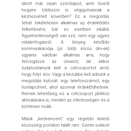
látott már olyan szórólapot, amit töviről
hegyire többször is végigolvasnak a
kézhezvételt követően? Ez a megoldás
tehát tökéletesen alkalmas az érdeklődés
felkeltésére, bár ez esetben inkább
figyelmetlenségről van szó, nem egy ügyes
reklámfogásról. A lényeg későbbi
kommunikációja (pl. több körös dm-ek)
ugyanis valóban alkalmas arra, hogy
felcsigázza az olvasót, de ekkor
tudatosítanunk kell a célcsoportot arról,
hogy folyt. köv. Vagy a kezükbe kell adnunk a
megoldás kulcsát: egy telefonszámot, egy
honlapcímet, ahol azonnal érdeklődhetnek.
Remek lehetőség ez a célcsoport játékos
aktiválására is, minden az ötletességen és a
körítésen múlik.
Másik „kedvencem” egy régebbi keletű
közösségi portálon talált rám. Szinte sokkolt