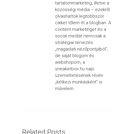
tartalommarketing, illetve a
közösségi média – ezekről
olvashattok legtöbbször
cikket tőlem itt a blogban. A
content marketinget és a
social mediát nemcsak a
stratégiai tervezés
„magaslati nézőpontjából”,
de saját blogom és
webshopom, a
sneakerbox.hu napi
üzemeltetésének révén
„kétkezi munkásként” is
művelem.
Related Posts