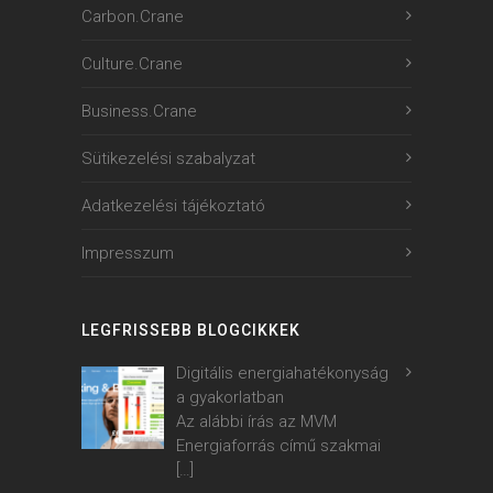
Carbon.Crane
Culture.Crane
Business.Crane
Sütikezelési szabalyzat
Adatkezelési tájékoztató
Impresszum
LEGFRISSEBB BLOGCIKKEK
Digitális energiahatékonyság
a gyakorlatban
Az alábbi írás az MVM
Energiaforrás című szakmai
[…]