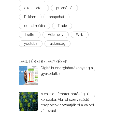
okostelefon
promóció
Reklám
snapchat
social média
Trade
Twitter
Vélemény
Web
youtube
újdonság
LEGUTÓBBI BEJEGYZÉSEK
Digitális energiahatékonyság a
gyakorlatban
A vállalati fenntarthatóság új
korszaka: Alulról szerveződő
csoportok hozhatják el a valódi
változást