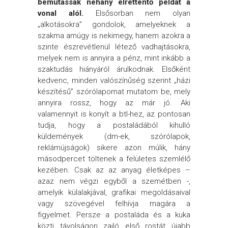
bemutassak néhány elrettentő példát a
vonal alól.
Elsősorban nem olyan
„alkotásokra” gondolok, amelyeknek a
szakma amúgy is nekimegy, hanem azokra a
szinte észrevétlenül létező vadhajtásokra,
melyek nem is annyira a pénz, mint inkább a
szaktudás hiányáról árulkodnak. Elsőként
kedvenc, minden valószínűség szerint „házi
készítésű” szórólapomat mutatom be, mely
annyira rossz, hogy az már jó. Aki
valamennyit is konyít a btl-hez, az pontosan
tudja, hogy a postaládából kihulló
küldemények (dm-ek, szórólapok,
reklámújságok) sikere azon múlik, hány
másodpercet töltenek a felületes szemlélő
kezében. Csak az az anyag életképes –
azaz nem végzi egyből a szemétben -,
amelyik külalakjával, grafikai megoldásaival
vagy szövegével felhívja magára a
figyelmet. Persze a postaláda és a kuka
közti távolságon zajló első rostát újabb