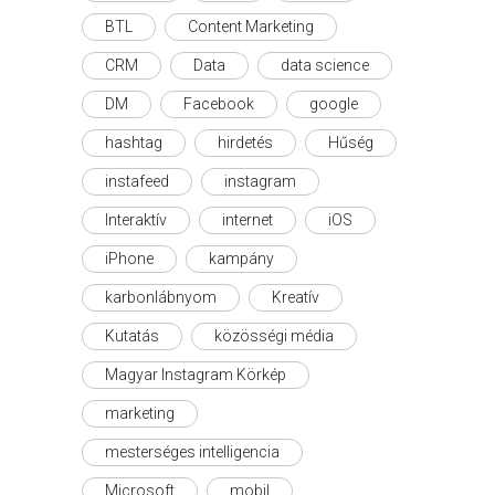
BTL
Content Marketing
CRM
Data
data science
DM
Facebook
google
hashtag
hirdetés
Hűség
instafeed
instagram
Interaktív
internet
iOS
iPhone
kampány
karbonlábnyom
Kreatív
Kutatás
közösségi média
Magyar Instagram Körkép
marketing
mesterséges intelligencia
Microsoft
mobil