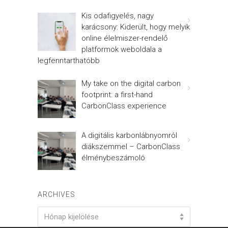
Kis odafigyelés, nagy
karácsony: Kiderült, hogy melyik
online élelmiszer-rendelő
platformok weboldala a
legfenntarthatóbb
My take on the digital carbon
footprint: a first-hand
CarbonClass experience
A digitális karbonlábnyomról
diákszemmel – CarbonClass
élménybeszámoló
ARCHIVES
Archives
Hónap kijelölése