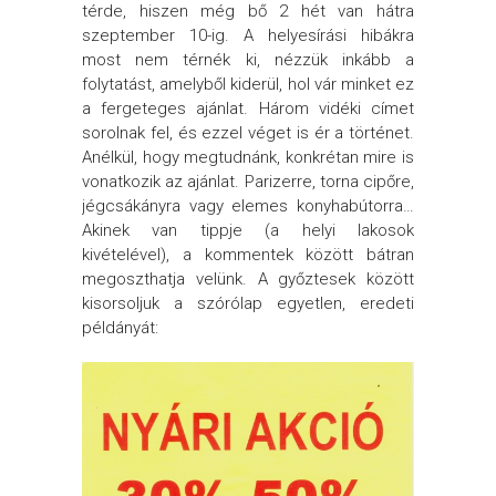
térde, hiszen még bő 2 hét van hátra
szeptember 10-ig. A helyesírási hibákra
most nem térnék ki, nézzük inkább a
folytatást, amelyből kiderül, hol vár minket ez
a fergeteges ajánlat. Három vidéki címet
sorolnak fel, és ezzel véget is ér a történet.
Anélkül, hogy megtudnánk, konkrétan mire is
vonatkozik az ajánlat. Parizerre, torna cipőre,
jégcsákányra vagy elemes konyhabútorra…
Akinek van tippje (a helyi lakosok
kivételével), a kommentek között bátran
megoszthatja velünk. A győztesek között
kisorsoljuk a szórólap egyetlen, eredeti
példányát: