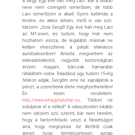
a tárgy: Egy éve halt meg Laci. Bár a feladó
neve nem csengett ismerősen, de több
Laci ismerősöm is akad. Gyors kattintás a
levélre, és akkor láttam, miről is van szó.
Idézem: „Szia Gergő! Egy éve halt meg Laci
az M1-esen, és tudom, hogy már nem
hozhatom vissza, de legalább másnak ne
kelljen elveszítenie a párját elalvásos
autóbalesetben! Amióta megvettem az
elalvásblokkolót, nagyobb biztonságban
érzem magam, bárcsak hamarabb
rátaláltam volna. Ráadásul úgy tudom 15-éig
féláron adják, Gergőm erre ne sajnáljátok a
pénzt, a szeretteink élete megfizethetetlen!
Én innen rendeltem:
http://www.kihagyhatatlan.eu
. Többet ne
induljatok el e nélkül!” A válaszlevelet inkább
nem idézem szó szerint, bár nem hinném,
hogy a fantomfeladó veszi a fáradtságot
arra, hogy megnyissa. Az illetőről csak
annyit, hogy természetesen aznap