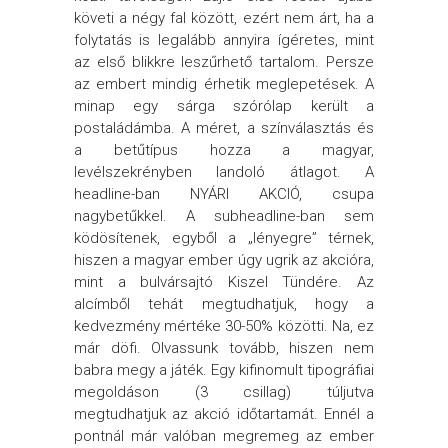
követi a négy fal között, ezért nem árt, ha a
folytatás is legalább annyira ígéretes, mint
az első blikkre leszűrhető tartalom. Persze
az embert mindig érhetik meglepetések. A
minap egy sárga szórólap került a
postaládámba. A méret, a színválasztás és
a betűtípus hozza a magyar,
levélszekrényben landoló átlagot. A
headline-ban NYÁRI AKCIÓ, csupa
nagybetűkkel. A subheadline-ban sem
ködösítenek, egyből a „lényegre” térnek,
hiszen a magyar ember úgy ugrik az akcióra,
mint a bulvársajtó Kiszel Tündére. Az
alcímből tehát megtudhatjuk, hogy a
kedvezmény mértéke 30-50% közötti. Na, ez
már döfi. Olvassunk tovább, hiszen nem
babra megy a játék. Egy kifinomult tipográfiai
megoldáson (3 csillag) túljutva
megtudhatjuk az akció időtartamát. Ennél a
pontnál már valóban megremeg az ember