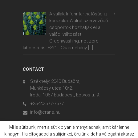
A vállalati fenntarthatóság új
korszaka: Alulról szerveződő
csoportok hozhatják el a
valódi változást
Greenwashing, net zero
kibocsátás, ESG… Csak néhány
[…]
CONTACT
Székhely: 2040 Budaörs,
Munkácsy utca 10/2.
Iroda: 1067 Budapest, Eötvös u. 9.
+36-20-577-7577
info@crane.hu
Mi is sütizünk, mert a sütik olyan élményt adnak, amit kár lenne
kihagyni. Ha elfogadod a sütijeinket, örülünk, de ha válogatni akarsz