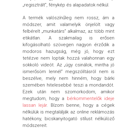
„regisztrált”, fénykép és alapadatok nélkül.
A termék valószínűleg nem rossz, ám a
módszer, amit valamelyik önjelölt vagy
felbérelt „munkatárs” alkalmaz, az több mint
etikátlan. A szakmailag is erősen
kifogásolható szövegen nagyon érződik a
modoros hazugság, még jó, hogy ezt
tetézve nem loptak hozzá valahonnan egy
sokkoló videót. Az „úgy csinálok, mintha jó
ismerősöm lennél” megszólításról nem is
beszélve, mely nem hinném, hogy bárki
szemében hitelesebbé teszi a mondandót.
Ezek után nem szomorkodom, amikor
megtudom, hogy a
bérkommentelők ideje
lassan lejár
. Bízom benne, hogy a cégek
nélkülük is megtalálják az online reklámozás
hatékony, bicskanyitogató stílust nélkülöző
módszereit.