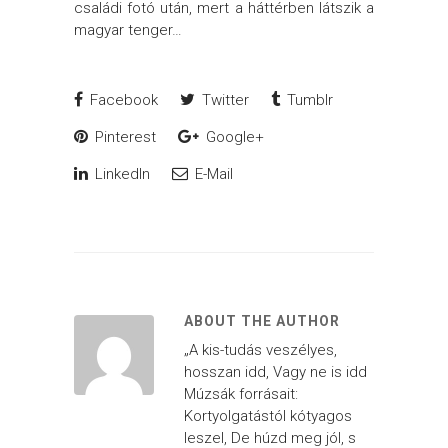
családi fotó után, mert a háttérben látszik a
magyar tenger…
Facebook
Twitter
Tumblr
Pinterest
Google+
LinkedIn
E-Mail
ABOUT THE AUTHOR
„A kis-tudás veszélyes,
hosszan idd, Vagy ne is idd
Múzsák forrásait:
Kortyolgatástól kótyagos
leszel, De húzd meg jól, s