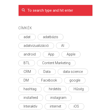
CÍMKÉK
adat
adatbázis
adatvizualizáció
AI
android
App
Apple
BTL
Content Marketing
CRM
Data
data science
DM
Facebook
google
hashtag
hirdetés
Hűség
instafeed
instagram
Interaktív
internet
iOS