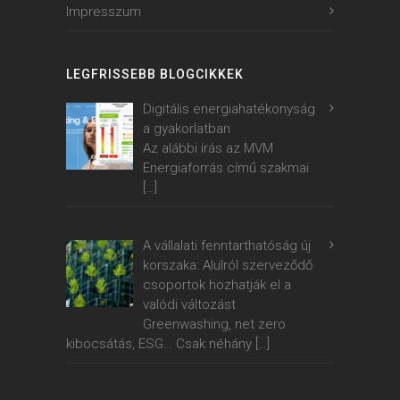
Impresszum
LEGFRISSEBB BLOGCIKKEK
Digitális energiahatékonyság
a gyakorlatban
Az alábbi írás az MVM
Energiaforrás című szakmai
[…]
A vállalati fenntarthatóság új
korszaka: Alulról szerveződő
csoportok hozhatják el a
valódi változást
Greenwashing, net zero
kibocsátás, ESG… Csak néhány
[…]