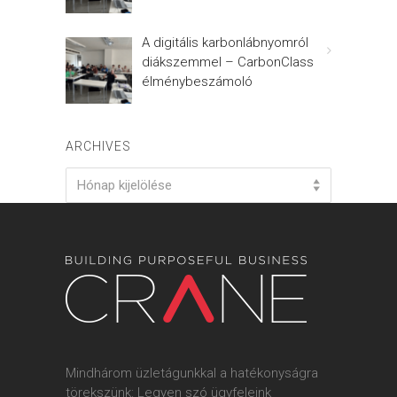
A digitális karbonlábnyomról
diákszemmel – CarbonClass
élménybeszámoló
ARCHIVES
Archives
Hónap kijelölése
Mindhárom üzletágunkkal a hatékonyságra
törekszünk: Legyen szó ügyfeleink