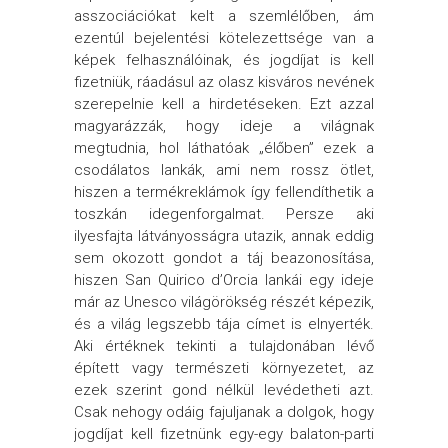
asszociációkat kelt a szemlélőben, ám
ezentúl bejelentési kötelezettsége van a
képek felhasználóinak, és jogdíjat is kell
fizetniük, ráadásul az olasz kisváros nevének
szerepelnie kell a hirdetéseken. Ezt azzal
magyarázzák, hogy ideje a világnak
megtudnia, hol láthatóak „élőben” ezek a
csodálatos lankák, ami nem rossz ötlet,
hiszen a termékreklámok így fellendíthetik a
toszkán idegenforgalmat. Persze aki
ilyesfajta látványosságra utazik, annak eddig
sem okozott gondot a táj beazonosítása,
hiszen San Quirico d’Orcia lankái egy ideje
már az Unesco világörökség részét képezik,
és a világ legszebb tája címet is elnyerték.
Aki értéknek tekinti a tulajdonában lévő
épített vagy természeti környezetet, az
ezek szerint gond nélkül levédetheti azt.
Csak nehogy odáig fajuljanak a dolgok, hogy
jogdíjat kell fizetnünk egy-egy balaton-parti