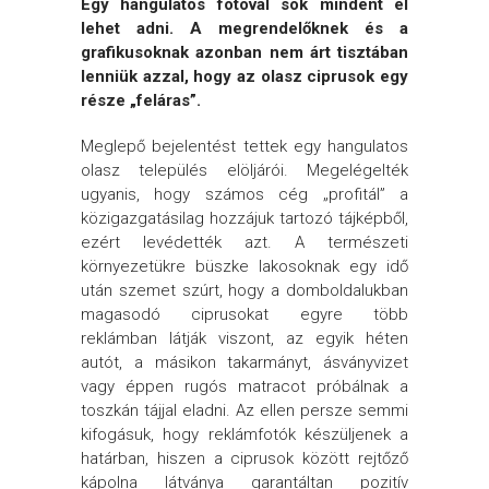
Egy hangulatos fotóval sok mindent el
lehet adni. A megrendelőknek és a
grafikusoknak azonban nem árt tisztában
lenniük azzal, hogy az olasz ciprusok egy
része „feláras”.
Meglepő bejelentést tettek egy hangulatos
olasz település elöljárói. Megelégelték
ugyanis, hogy számos cég „profitál” a
közigazgatásilag hozzájuk tartozó tájképből,
ezért levédették azt. A természeti
környezetükre büszke lakosoknak egy idő
után szemet szúrt, hogy a domboldalukban
magasodó ciprusokat egyre több
reklámban látják viszont, az egyik héten
autót, a másikon takarmányt, ásványvizet
vagy éppen rugós matracot próbálnak a
toszkán tájjal eladni. Az ellen persze semmi
kifogásuk, hogy reklámfotók készüljenek a
határban, hiszen a ciprusok között rejtőző
kápolna látványa garantáltan pozitív