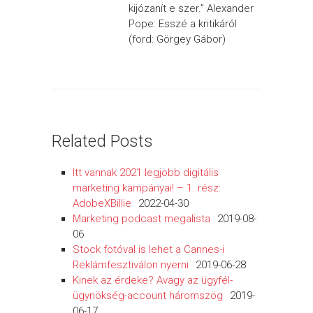
kijózanít e szer.” Alexander
Pope: Esszé a kritikáról
(ford: Görgey Gábor)
Related Posts
Itt vannak 2021 legjobb digitális
marketing kampányai! – 1. rész:
AdobeXBillie
2022-04-30
Marketing podcast megalista
2019-08-
06
Stock fotóval is lehet a Cannes-i
Reklámfesztiválon nyerni
2019-06-28
Kinek az érdeke? Avagy az ügyfél-
ügynökség-account háromszög
2019-
06-17