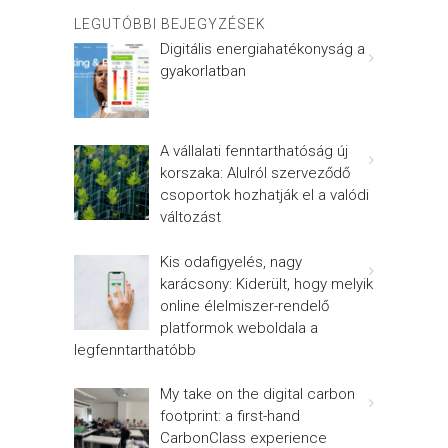
LEGUTÓBBI BEJEGYZÉSEK
Digitális energiahatékonyság a
gyakorlatban
A vállalati fenntarthatóság új
korszaka: Alulról szerveződő
csoportok hozhatják el a valódi
változást
Kis odafigyelés, nagy
karácsony: Kiderült, hogy melyik
online élelmiszer-rendelő
platformok weboldala a
legfenntarthatóbb
My take on the digital carbon
footprint: a first-hand
CarbonClass experience