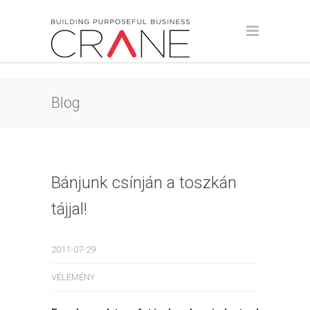
Blog
Bánjunk csínján a toszkán
tájjal!
2011-07-29
VÉLEMÉNY