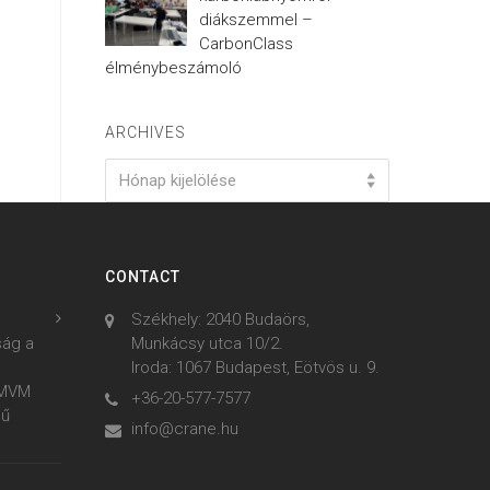
diákszemmel –
CarbonClass
élménybeszámoló
ARCHIVES
Archives
Hónap kijelölése
CONTACT
Székhely: 2040 Budaörs,
ság a
Munkácsy utca 10/2.
Iroda: 1067 Budapest, Eötvös u. 9.
z MVM
+36-20-577-7577
mű
info@crane.hu