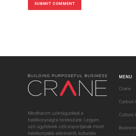
MENU
Crane
Carbon.
Mindhárom üzletágunkkal a
Culture
hatékonyságra törekszünk: Legyen
szó ügyfeleink célcsoportjának minél
Busines
hatékonyabb eléréséről, kulturális