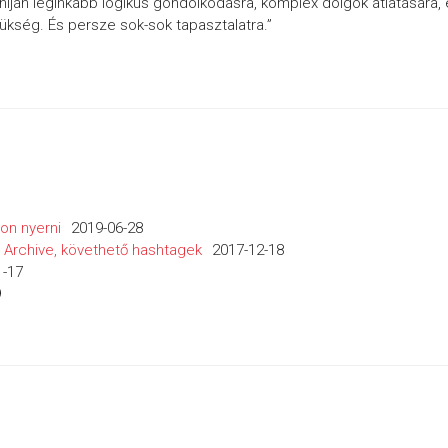
híján leginkább logikus gondolkodásra, komplex dolgok átlátására,
ükség. És persze sok-sok tapasztalatra.”
lon nyerni
2019-06-28
es Archive, követhető hashtagek
2017-12-18
1-17
9