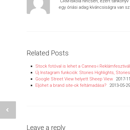
“CRM-iskola nincsen, ezért tankönyv 
egy óriási adag kíváncsiságra van sz
Related Posts
Stock fotóval is lehet a Cannes-i Reklámfesztivá
Új Instagram funkciók: Stories Highlights, Stori
Google Street View helyett Sheep View
2017-1
Eljöhet a brand site-ok feltámadása?
2013-05-2
Leave a reply