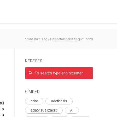
crane.hu
/
Blog
/
Balesetmegelőzés guminővel
KERESÉS
CÍMKÉK
adat
adatbázis
túl
t a
adatvizualizáció
AI
e a