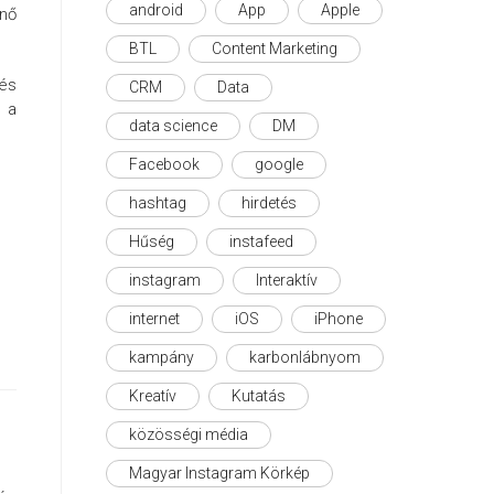
android
App
Apple
űnő
BTL
Content Marketing
 és
CRM
Data
 a
data science
DM
Facebook
google
hashtag
hirdetés
Hűség
instafeed
instagram
Interaktív
internet
iOS
iPhone
kampány
karbonlábnyom
Kreatív
Kutatás
közösségi média
Magyar Instagram Körkép