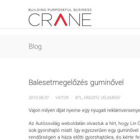
Blog
Balesetmegelőzés guminővel
2012-08-07
VIKTOR
BTL
,
KREATÍV
,
VÉLEMÉNY
Vajon milyen díjat nyerne egy nyugati reklámversenye
Az Autóssvilág weboldalán olvastuk a hírt, hogy Lin 
sok gyorshajtó miatt. Így egyszerűen egy guminővel l
rendőrségen a háza előtti gyorshajtókra, és kérte 