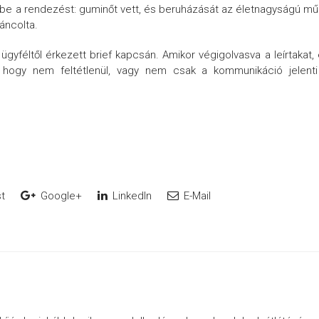
ébe a rendezést: guminőt vett, és beruházását az életnagyságú m
áncolta.
gyféltől érkezett brief kapcsán. Amikor végigolvasva a leírtakat,
 hogy nem feltétlenül, vagy nem csak a kommunikáció jelenti
t
Google+
LinkedIn
E-Mail