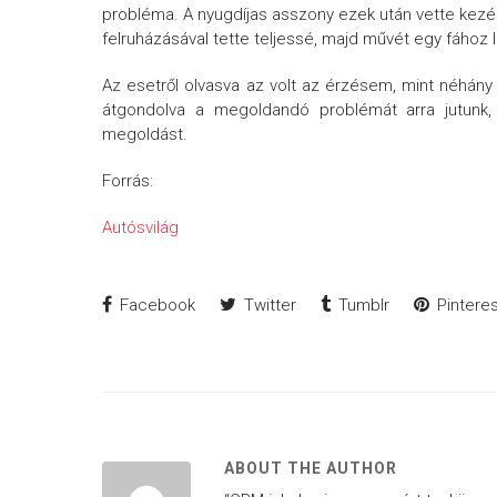
probléma. A nyugdíjas asszony ezek után vette kez
felruházásával tette teljessé, majd művét egy fához l
Az esetről olvasva az volt az érzésem, mint néhány ü
átgondolva a megoldandó problémát arra jutunk,
megoldást.
Forrás:
Autósvilág
Facebook
Twitter
Tumblr
Pinteres
ABOUT THE AUTHOR