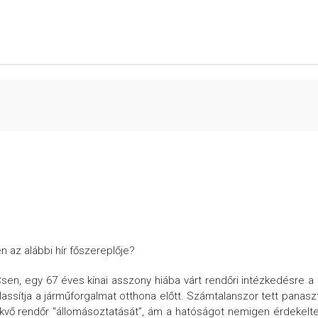
n az alábbi hír főszereplője?
Csen, egy 67 éves kínai asszony hiába várt rendőri intézkedésre a 
assítja a járműforgalmat otthona előtt.
Számtalanszor tett panasz
fekvő rendőr “állomásoztatását”, ám a hatóságot nemigen érdekelt