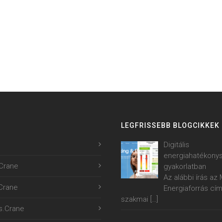
LEGFRISSEBB BLOGCIKKEK
Digitális
energiahatékony
Crane
gyakorlatban
Az alábbi írás a
.Crane
Energiaforrás cí
szakmai
[…]
s.Crane