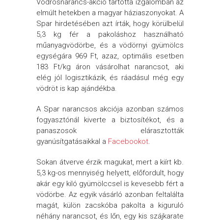
Vödrösnarancs-akció tartotta izgalomban az
elmúlt hetekben a magyar háziaszonyokat.
A
Spar hirdetésében azt írták, hogy körülbelül
5,3 kg fér a pakoláshoz használható
műanyagvödörbe, és a vödörnyi gyümölcs
egységára 969 Ft, azaz, optimális esetben
183 Ft/kg áron vásárolhat narancsot, aki
elég jól logisztikázik, és ráadásul még egy
vödröt is kap ajándékba.
A Spar narancsos akciója azonban számos
fogyasztónál kiverte a biztosítékot, és a
panaszosok elárasztották
gyanúsítgatásaikkal a
Facebookot
.
Sokan átverve érzik magukat, mert a kiírt kb.
5,3 kg-os mennyiség helyett, előfordult, hogy
akár egy kiló gyümölccsel is kevesebb fért a
vödörbe. Az egyik vásárló azonban feltalálta
magát, külön zacskóba pakolta a kiguruló
néhány narancsot, és lőn, egy kis szájkarate