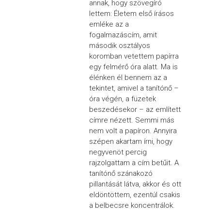
annak, hogy szövegíró
lettem: Életem első írásos
emléke az a
fogalmazáscím, amit
második osztályos
koromban vetettem papírra
egy felmérő óra alatt. Ma is
élénken él bennem az a
tekintet, amivel a tanítónő –
óra végén, a füzetek
beszedésekor – az említett
címre nézett. Semmi más
nem volt a papíron. Annyira
szépen akartam írni, hogy
negyvenöt percig
rajzolgattam a cím betűit. A
tanítónő szánakozó
pillantását látva, akkor és ott
eldöntöttem, ezentúl csakis
a belbecsre koncentrálok.