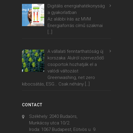
Digitális energiahatékonyság
a gyakorlatban
Az alábbi írás az MVM
Energiaforrás című szakmai
[…]
A vállalati fenntarthatóság új
korszaka: Alulról szerveződő
csoportok hozhatják el a
valódi változást
Greenwashing, net zero
kibocsátás, ESG… Csak néhány
[…]
CONTACT
Székhely: 2040 Budaörs,
Munkácsy utca 10/2.
Iroda: 1067 Budapest, Eötvös u. 9.