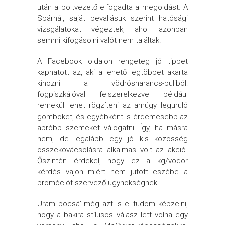
után a boltvezető elfogadta a megoldást. A
Spárnál, saját bevallásuk szerint hatósági
vizsgálatokat végeztek, ahol azonban
semmi kifogásolni valót nem találtak.
A Facebook oldalon rengeteg jó tippet
kaphatott az, aki a lehető legtöbbet akarta
kihozni a vödrösnarancs-buliból:
fogpiszkálóval felszerelkezve például
remekül lehet rögzíteni az amúgy leguruló
gömböket, és egyébként is érdemesebb az
apróbb szemeket válogatni. Így, ha másra
nem, de legalább egy jó kis közösség
összekovácsolásra alkalmas volt az akció.
Őszintén érdekel, hogy ez a kg/vödör
kérdés vajon miért nem jutott eszébe a
promóciót szervező ügynökségnek.
Uram bocsá’ még azt is el tudom képzelni,
hogy a bakira stílusos válasz lett volna egy