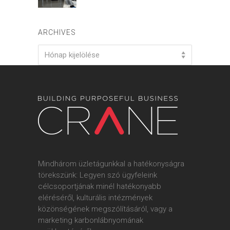
ARCHIVES
Archives
Hónap kijelölése
Mindhárom üzletágunkkal a hatékonyságra
törekszünk: Legyen szó ügyfeleink
célcsoportjának minél hatékonyabb
eléréséről, kulturális intézmények
közönségének megszólításáról, vagy a
marketing karbonlábnyomának