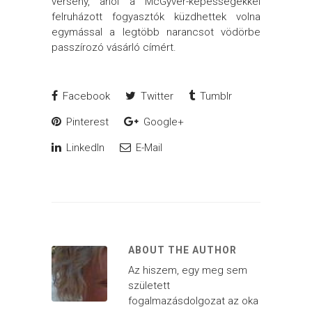
verseny, ahol a McGyver-képességekkel
felruházott fogyasztók küzdhettek volna
egymással a legtöbb narancsot vödörbe
passzírozó vásárló címért.
Facebook
Twitter
Tumblr
Pinterest
Google+
LinkedIn
E-Mail
ABOUT THE AUTHOR
Az hiszem, egy meg sem
született
fogalmazásdolgozat az oka