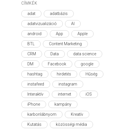
CÍMKÉK
adat
adatbázis
adatvizualizáció
AI
android
App
Apple
BTL
Content Marketing
CRM
Data
data science
DM
Facebook
google
hashtag
hirdetés
Hűség
instafeed
instagram
Interaktív
internet
iOS
iPhone
kampány
karbonlábnyom
Kreatív
Kutatás
közösségi média