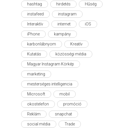
hashtag
hirdetés
Hűség
instafeed
instagram
Interaktív
internet
iOS
iPhone
kampány
karbonlábnyom
Kreatív
Kutatás
közösségi média
Magyar Instagram Körkép
marketing
mesterséges intelligencia
Microsoft
mobil
okostelefon
promóció
Reklám
snapchat
social média
Trade