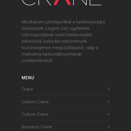
Mindhárom üzletágunkkal a hatékonyságra
törekszünk: Legyen szó ügyfeleink
célcsoportjának minél hatékonyabb
eléréséről, kulturális intézmények
közönségének megszólításáról, vagy a
marketing karbonlábnyomának
csökkentéséről.
MENU
Crane
Carbon.Crane
Culture.Crane
Business.Crane