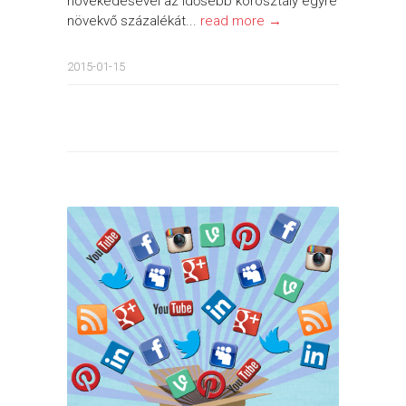
növekedésével az idősebb korosztály egyre
növekvő százalékát...
read more →
2015-01-15