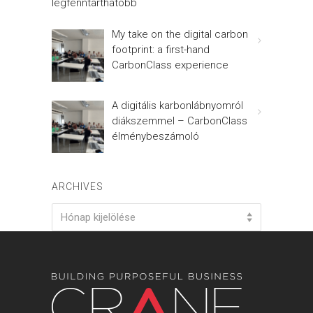
legfenntarthatóbb
My take on the digital carbon
footprint: a first-hand
CarbonClass experience
A digitális karbonlábnyomról
diákszemmel – CarbonClass
élménybeszámoló
ARCHIVES
Archives
Hónap kijelölése