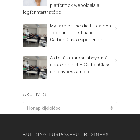
platformok weboldala a
legfenntarthatóbb
My take on the digital carbon
footprint: a first-hand
CarbonClass experience
A digitális karbonlábnyomról
diákszemmel – CarbonClass
élménybeszámoló
ARCHIVES
Archives
Hónap kijelölése