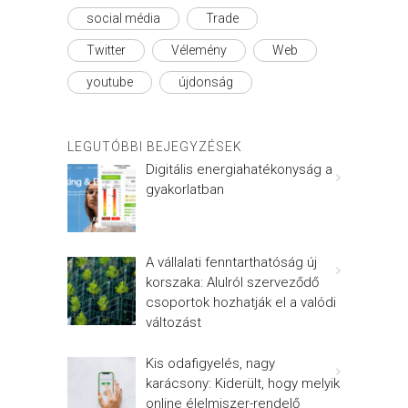
social média
Trade
Twitter
Vélemény
Web
youtube
újdonság
LEGUTÓBBI BEJEGYZÉSEK
Digitális energiahatékonyság a
gyakorlatban
A vállalati fenntarthatóság új
korszaka: Alulról szerveződő
csoportok hozhatják el a valódi
változást
Kis odafigyelés, nagy
karácsony: Kiderült, hogy melyik
online élelmiszer-rendelő