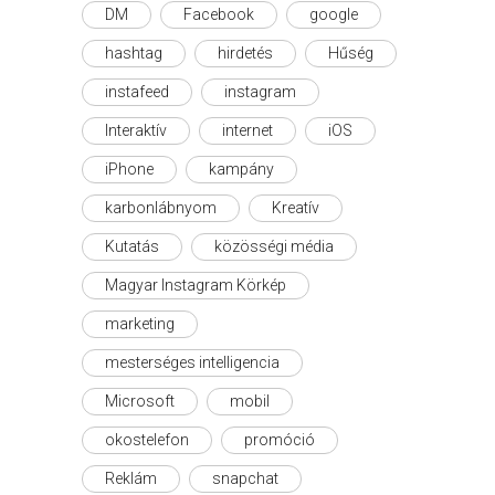
DM
Facebook
google
hashtag
hirdetés
Hűség
instafeed
instagram
Interaktív
internet
iOS
iPhone
kampány
karbonlábnyom
Kreatív
Kutatás
közösségi média
Magyar Instagram Körkép
marketing
mesterséges intelligencia
Microsoft
mobil
okostelefon
promóció
Reklám
snapchat