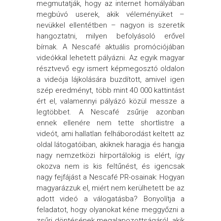
megmutatják, hogy az internet homályában
megbúvó userek, akik véleményüket –
nevükkel ellentétben – nagyon is szeretik
hangoztatni, milyen befolyásoló erővel
bírnak. A Nescafé aktuális promóciójában
videókkal lehetett pályázni. Az egyik magyar
résztvevő egy ismert képmegosztó oldalon
a videója lájkolására buzdított, amivel igen
szép eredményt, több mint 40 000 kattintást
ért el, valamennyi pályázó közül messze a
legtöbbet. A Nescafé zsűrije azonban
ennek ellenére nem tette shortlistre a
videót, ami hallatlan felháborodást keltett az
oldal látogatóiban, akiknek haragja és hangja
nagy nemzetközi hírportálokig is elért, így
okozva nem is kis feltűnést, és igencsak
nagy fejfájást a Nescafé PR-osainak: Hogyan
magyarázzuk el, miért nem kerülhetett be az
adott videó a válogatásba? Bonyolítja a
feladatot, hogy olyanokat kéne meggyőzni a
zsűri döntésének megalapozottságáról, akik