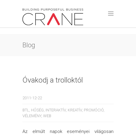
Blog
Óvakodj a trolloktól
2011-12-22
BTL
,
HŰSÉG
,
INTERAKTÍV
,
KREATÍV
,
PROMÓCIÓ
,
VÉLEMÉNY
,
WEB
Az elmúlt napok eseményei világosan