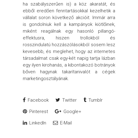
ha szabályszerűen is) a köz akaratát, és
ebből eredően fenntartásokkal kezelhetik a
vállalat soron következő akcióit. Immár arra
is gondolniuk kell a kampányok kiötlőinek,
miként reagálnak egy hasonló pillangó-
effektusra, hiszen trollokból és
rosszindulatú hozzászólásokból sosem lesz
kevesebb, és meglehet, hogy az internetes
társadalmat csak egy-két napig tartja lázban
egy ilyen kirohanás, a kibontakozó botrányok
bőven hagynak takarítanivalót a cégek
marketingosztályának.
Facebook
Twitter
Tumblr
Pinterest
Google+
LinkedIn
E-Mail