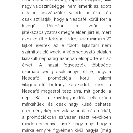
nagy valószínűséggel nem ismerik az adott
oldalon hozzászólók valódi indítékát, és
csak azt látják, hogy a Nescafé körül forr a
levegő. Ráadásul a zsűri a
játékszabályzatnak megfelelően járt el, mert
azok kerülhettek shortlistre, akik minimum 20
lájkot elértek, az e fölötti lájkszám nem
számított előnynek. A képmegosztó oldalon
kialakult népharag azonban elsöpörte ez az
érvet. A hazai fogyasztók többsége
számára pedig csak annyi jött le, hogy a
Nescafé promóciója körül valami
világméretű botrány kerekedett, mert a
Nescafé magasról tesz arra, mit gondol a
nép. Bár a kávéfogyasztók jellemzően
márkahűek, és csak nagy külső behatás
eredményeképpen választanak más márkát,
a promóciókban szívesen részt vevőkben
minden bizonnyal tüskét hagy majd, hogy a
márka ennyire figyelmen kívül hagyja (még