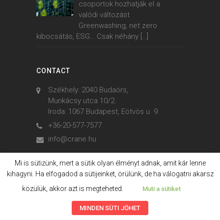
csoportok hozhatják el a
valódi változást
Greenwashing, net zero
kibocsátás, ESG… Csak néhány
[…]
CONTACT
Székhely: 2040 Budaörs,
Munkácsy utca 10/2.
Iroda: 1067 Budapest, Eötvös u. 9.
+36-20-577-7577
info@crane.hu
Mi is sütizünk, mert a sütik olyan élményt adnak, amit kár lenne
kihagyni. Ha elfogadod a sütijeinket, örülünk, de ha válogatni akarsz
© 2006. - 2023. Crane International
közülük, akkor azt is megteheted.
Muti a sütiket
MINDEN SÜTI JÖHET