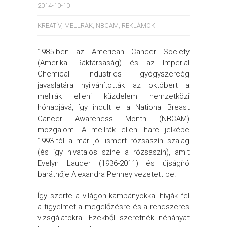
2014-10-10
KREATÍV
,
MELLRÁK
,
NBCAM
,
REKLÁMOK
1985-ben az American Cancer Society
(Amerikai Ráktársaság) és az Imperial
Chemical Industries gyógyszercég
javaslatára nyilvánították az októbert a
mellrák elleni küzdelem nemzetközi
hónapjává, így indult el a National Breast
Cancer Awareness Month (NBCAM)
mozgalom.
A mellrák elleni harc jelképe
1993-tól a már jól ismert rózsaszín szalag
(és így hivatalos színe a rózsaszín), amit
Evelyn Lauder (1936-2011) és újságíró
barátnője Alexandra Penney vezetett be.
Így szerte a világon kampányokkal hívják fel
a figyelmet a megelőzésre és a rendszeres
vizsgálatokra. Ezekből szeretnék néhányat