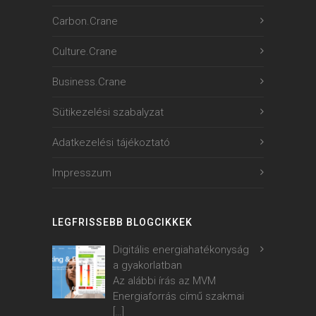
Carbon.Crane
Culture.Crane
Business.Crane
Sütikezelési szabalyzat
Adatkezelési tájékoztató
Impresszum
LEGFRISSEBB BLOGCIKKEK
Digitális energiahatékonyság
a gyakorlatban
Az alábbi írás az MVM
Energiaforrás című szakmai
[…]