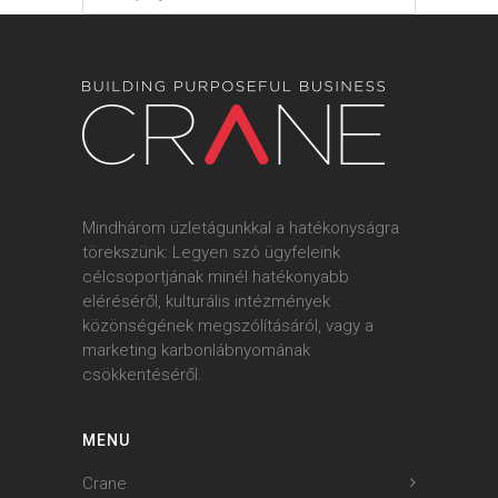
Mindhárom üzletágunkkal a hatékonyságra
törekszünk: Legyen szó ügyfeleink
célcsoportjának minél hatékonyabb
eléréséről, kulturális intézmények
közönségének megszólításáról, vagy a
marketing karbonlábnyomának
csökkentéséről.
MENU
Crane