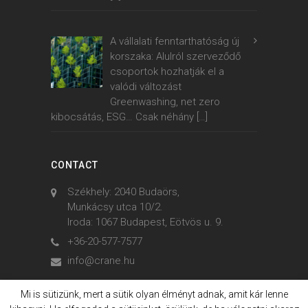
A vállalati fenntarthatóság új
korszaka: Alulról szerveződő
csoportok hozhatják el a
valódi változást
Greenwashing, net zero
kibocsátás, ESG… Csak néhány
[…]
CONTACT
Székhely: 2040 Budaörs,
Munkácsy utca 10/2.
Iroda: 1067 Budapest, Eötvös u. 9.
+36-20-577-7577
info@crane.hu
Mi is sütizünk, mert a sütik olyan élményt adnak, amit kár lenne