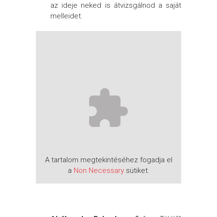
az ideje neked is átvizsgálnod a saját
melleidet.
A tartalom megtekintéséhez fogadja el
a
Non Necessary
sütiket.