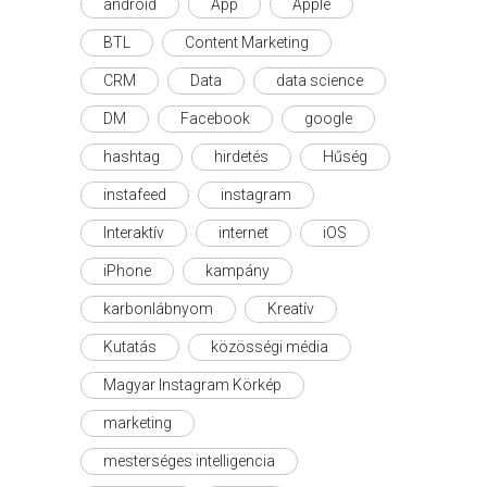
android
App
Apple
BTL
Content Marketing
CRM
Data
data science
DM
Facebook
google
hashtag
hirdetés
Hűség
instafeed
instagram
Interaktív
internet
iOS
iPhone
kampány
karbonlábnyom
Kreatív
Kutatás
közösségi média
Magyar Instagram Körkép
marketing
mesterséges intelligencia