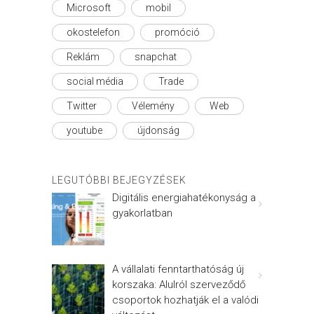
Microsoft
mobil
okostelefon
promóció
Reklám
snapchat
social média
Trade
Twitter
Vélemény
Web
youtube
újdonság
LEGUTÓBBI BEJEGYZÉSEK
Digitális energiahatékonyság a
gyakorlatban
A vállalati fenntarthatóság új
korszaka: Alulról szerveződő
csoportok hozhatják el a valódi