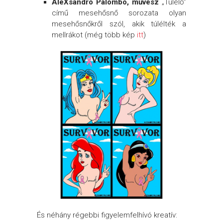
AleXsandro Palombo, művész
„Túlélő”
című mesehősnő sorozata olyan
mesehősnőkről szól, akik túlélték a
mellrákot (még több kép
itt
)
És néhány régebbi figyelemfelhívó kreatív: