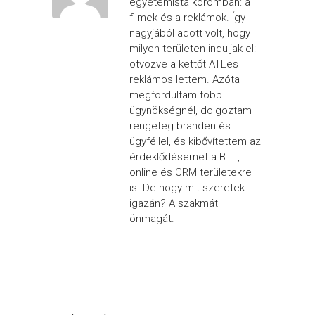
egyetemista koromban: a
filmek és a reklámok. Így
nagyjából adott volt, hogy
milyen területen induljak el:
ötvözve a kettőt ATLes
reklámos lettem. Azóta
megfordultam több
ügynökségnél, dolgoztam
rengeteg branden és
ügyféllel, és kibővítettem az
érdeklődésemet a BTL,
online és CRM területekre
is. De hogy mit szeretek
igazán? A szakmát
önmagát.