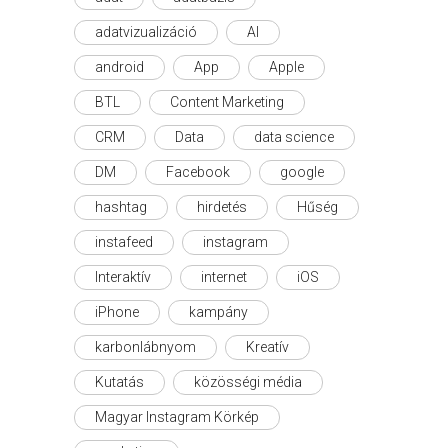
adatvizualizáció
AI
android
App
Apple
BTL
Content Marketing
CRM
Data
data science
DM
Facebook
google
hashtag
hirdetés
Hűség
instafeed
instagram
Interaktív
internet
iOS
iPhone
kampány
karbonlábnyom
Kreatív
Kutatás
közösségi média
Magyar Instagram Körkép