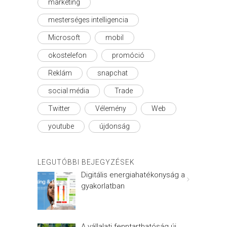
marketing
mesterséges intelligencia
Microsoft
mobil
okostelefon
promóció
Reklám
snapchat
social média
Trade
Twitter
Vélemény
Web
youtube
újdonság
LEGUTÓBBI BEJEGYZÉSEK
Digitális energiahatékonyság a
gyakorlatban
A vállalati fenntarthatóság új