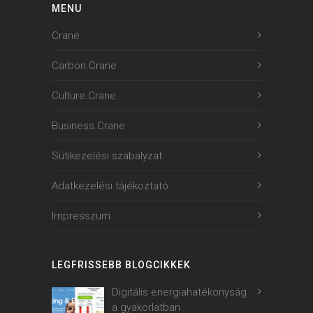
MENU
Crane
Carbon.Crane
Culture.Crane
Business.Crane
Sütikezelési szabalyzat
Adatkezelési tájékoztató
Impresszum
LEGFRISSEBB BLOGCIKKEK
Digitális energiahatékonyság
a gyakorlatban