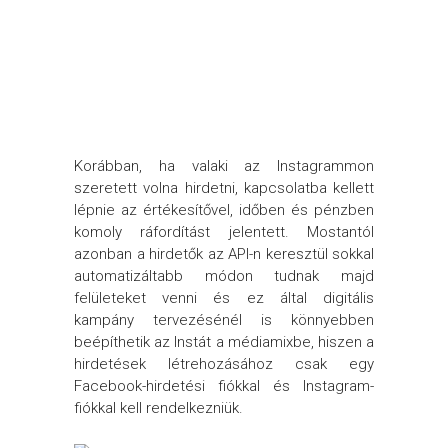
Korábban, ha valaki az Instagrammon
szeretett volna hirdetni, kapcsolatba kellett
lépnie az értékesítővel, időben és pénzben
komoly ráfordítást jelentett. Mostantól
azonban a hirdetők az API-n keresztül sokkal
automatizáltabb módon tudnak majd
felületeket venni és ez által digitális
kampány tervezésénél is könnyebben
beépíthetik az Instát a médiamixbe, hiszen a
hirdetések létrehozásához csak egy
Facebook-hirdetési fiókkal és Instagram-
fiókkal kell rendelkezniük.