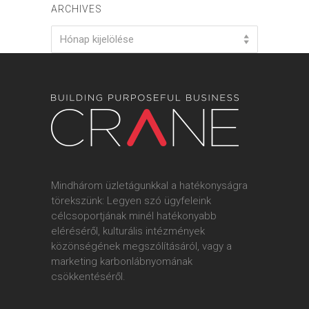
ARCHIVES
Archives
Hónap kijelölése
Mindhárom üzletágunkkal a hatékonyságra
törekszünk: Legyen szó ügyfeleink
célcsoportjának minél hatékonyabb
eléréséről, kulturális intézmények
közönségének megszólításáról, vagy a
marketing karbonlábnyomának
csökkentéséről.