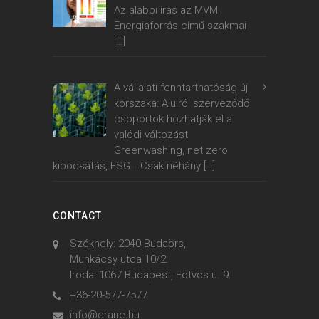
Az alábbi írás az MVM
Energiaforrás című szakmai
[…]
A vállalati fenntarthatóság új
korszaka: Alulról szerveződő
csoportok hozhatják el a
valódi változást
Greenwashing, net zero
kibocsátás, ESG… Csak néhány
[…]
CONTACT
Székhely: 2040 Budaörs,
Munkácsy utca 10/2.
Iroda: 1067 Budapest, Eötvös u. 9.
+36-20-577-7577
info@crane.hu