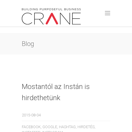
Blog
Mostantól az Instán is
hirdethetünk
2015-08-04
FACEBOOK
,
GOOGLE
,
HASHTAG
,
HIRDETÉS
,