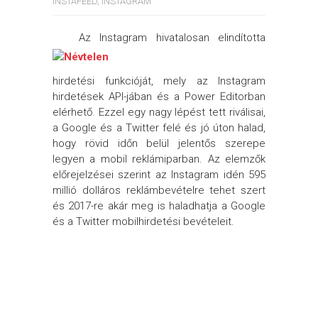
INSTAFEED
,
INSTAGRAM
Az Instagram hivatalosan elindította
hirdetési funkcióját, mely az Instagram
hirdetések API-jában és a Power Editorban
elérhető. Ezzel egy nagy lépést tett riválisai,
a Google és a Twitter felé és jó úton halad,
hogy rövid időn belül jelentős szerepe
legyen a mobil reklámiparban. Az elemzők
előrejelzései szerint az Instagram idén 595
millió dolláros reklámbevételre tehet szert
és 2017-re akár meg is haladhatja a Google
és a Twitter mobilhirdetési bevételeit.