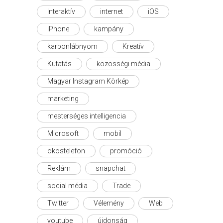
Interaktív
internet
iOS
iPhone
kampány
karbonlábnyom
Kreatív
Kutatás
közösségi média
Magyar Instagram Körkép
marketing
mesterséges intelligencia
Microsoft
mobil
okostelefon
promóció
Reklám
snapchat
social média
Trade
Twitter
Vélemény
Web
youtube
újdonság