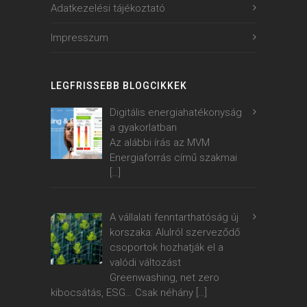
Adatkezelési tájékoztató
Impresszum
LEGFRISSEBB BLOGCIKKEK
Digitális energiahatékonyság
a gyakorlatban
Az alábbi írás az MVM
Energiaforrás című szakmai
[…]
A vállalati fenntarthatóság új
korszaka: Alulról szerveződő
csoportok hozhatják el a
valódi változást
Greenwashing, net zero
kibocsátás, ESG… Csak néhány
[…]