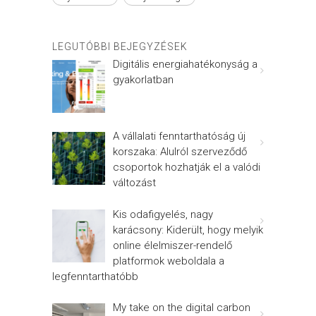
LEGUTÓBBI BEJEGYZÉSEK
Digitális energiahatékonyság a
gyakorlatban
A vállalati fenntarthatóság új
korszaka: Alulról szerveződő
csoportok hozhatják el a valódi
változást
Kis odafigyelés, nagy
karácsony: Kiderült, hogy melyik
online élelmiszer-rendelő
platformok weboldala a
legfenntarthatóbb
My take on the digital carbon