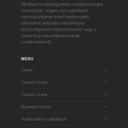
Mindhárom üzletágunkkal a hatékonyságra
törekszünk: Legyen szó ügyfeleink
célcsoportjának minél hatékonyabb
eléréséről, kulturális intézmények
közönségének megszólításáról, vagy a
marketing karbonlábnyomának
csökkentéséről.
MENU
Crane
Carbon.Crane
Culture.Crane
Business.Crane
Sütikezelési szabalyzat