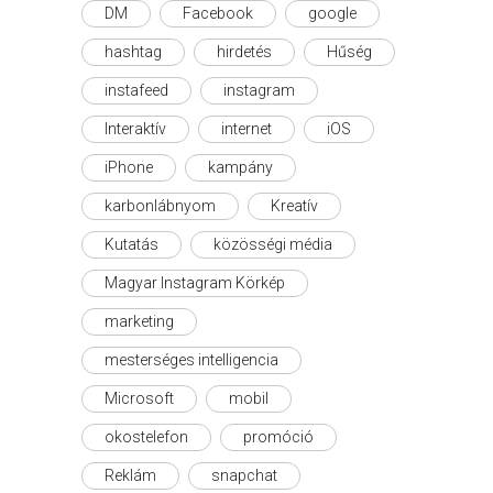
DM
Facebook
google
hashtag
hirdetés
Hűség
instafeed
instagram
Interaktív
internet
iOS
iPhone
kampány
karbonlábnyom
Kreatív
Kutatás
közösségi média
Magyar Instagram Körkép
marketing
mesterséges intelligencia
Microsoft
mobil
okostelefon
promóció
Reklám
snapchat