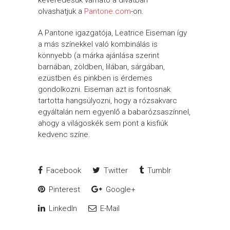
keveredésük várható a divatban –
olvashatjuk a
Pantone.com
-on.
A Pantone igazgatója, Leatrice Eiseman így
a más színekkel való kombinálás is
könnyebb (a márka ajánlása szerint
barnában, zöldben, lilában, sárgában,
ezüstben és pinkben is érdemes
gondolkozni. Eiseman azt is fontosnak
tartotta hangsúlyozni, hogy a rózsakvarc
egyáltalán nem egyenlő a babarózsaszínnel,
ahogy a világoskék sem pont a kisfiúk
kedvenc színe.
Facebook
Twitter
Tumblr
Pinterest
Google+
LinkedIn
E-Mail