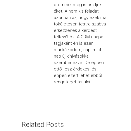
örömmel meg is osztjuk
őket. A nem kis feladat
azonban az, hogy ezek már
tökéletesen testre szabva
érkezzenek a kérdést
feltevőhöz. A CRM csapat
tagjaként én is ezen
munkálkodom, nap, mint
nap új kihívásokkal
szembenézve. De éppen
ettől lesz érdekes, és
éppen ezért lehet ebből
rengeteget tanulni.
Related Posts