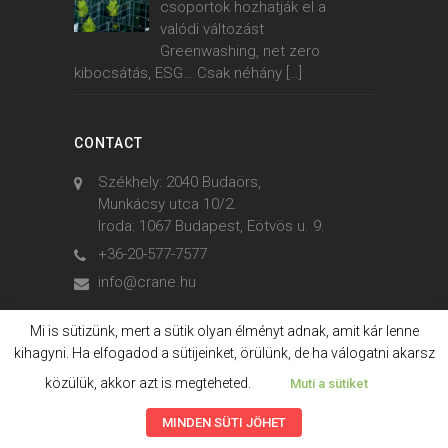
csoportok hozhatják el a
valódi változást
Greenwashing, net zero
kibocsátás, ESG… Csak néhány
[…]
CONTACT
Székhely: 2040 Budaörs,
Munkácsy utca 10/2.
Iroda: 1067 Budapest, Eötvös u. 9.
+36-20-577-7577
info@crane.hu
Mi is sütizünk, mert a sütik olyan élményt adnak, amit kár lenne
kihagyni. Ha elfogadod a sütijeinket, örülünk, de ha válogatni akarsz
© 2006. - 2023. Crane International
közülük, akkor azt is megteheted.
Muti a sütiket
MINDEN SÜTI JÖHET