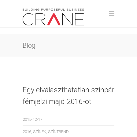
Blog
Egy elválaszthatatlan színpár
fémjelzi majd 2016-ot
2015-12-17
2016
,
SZÍNEK
,
SZÍNTREND