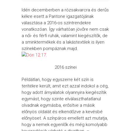
Idén decemberben a rózsakvarcra és derűs
kékre esett a Pantone igazgatójának
választása a 2016-os színtrendekre
vonatkozóan. Így várhatóan jövőre nem csak
a női- és férfi ruhák, valamint kiegészítők, de
a sminktermékek és a lakástextilek is ilyen
színekben pompáznak majd.
2016 színei
Példátlan, hogy egyszerre két szín is
terítékre került, amit ezt azzal indokol a cég,
hogy adott árnyalatok olyannyira kiegészítik
egymást, hogy szinte elválaszthatatlanul
olvadnak egymásba, erősítve a másik
előnyös oldalát és elkendőzve a kevésbé
előnyöset. A színpáros emellett azt mutatja,
hogy a nemek egyenlők és még komolyabb