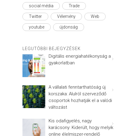
social média
Trade
Twitter
Vélemény
Web
youtube
újdonság
LEGUTÓBBI BEJEGYZÉSEK
Digitális energiahatékonyság a
gyakorlatban
A vállalati fenntarthatóság új
korszaka: Alulról szerveződő
csoportok hozhatják el a valódi
változást
Kis odafigyelés, nagy
karácsony: Kiderült, hogy melyik
online élelmiszer-rendelő