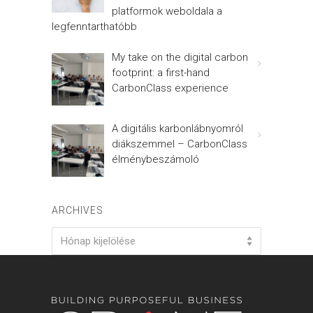
platformok weboldala a
legfenntarthatóbb
My take on the digital carbon
footprint: a first-hand
CarbonClass experience
A digitális karbonlábnyomról
diákszemmel – CarbonClass
élménybeszámoló
ARCHIVES
Archives
Hónap kijelölése