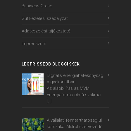
Business.Crane
Sütikezelési szabalyzat
Adatkezelési tájékoztató
Impresszum
LEGFRISSEBB BLOGCIKKEK
Digitális energiahatékonyság
a gyakorlatban
Az alábbi írás az MVM
Energiaforrás című szakmai
[…]
A vállalati fenntarthatóság új
korszaka: Alulról szerveződő