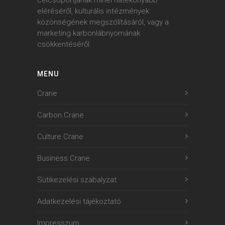
célcsoportjának minél hatékonyabb
eléréséről, kulturális intézmények
közönségének megszólításáról, vagy a
marketing karbonlábnyomának
csökkentéséről.
MENU
Crane
Carbon.Crane
Culture.Crane
Business.Crane
Sütikezelési szabalyzat
Adatkezelési tájékoztató
Impresszum