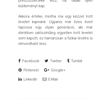
presztízsértéke lesz, ha valaki ilyen
küldeményt kap.
Akkora értéke, mintha ma egy kézzel írott
levelet kapnánk. Ugyanis már tízes éveit
tapossa egy olyan generáció, aki már
életében valószínűleg egyetlen írott levelet
sem kapott, ez hamarosan a fizikai levélre is
elmondható lesz…
Facebook
Twitter
Tumblr
Pinterest
Google+
LinkedIn
E-Mail