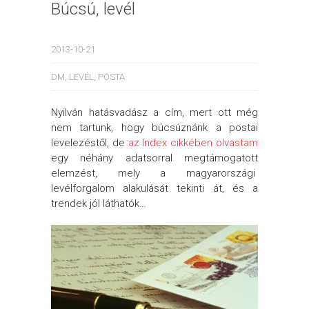
Búcsú, levél
2013-10-21
DM
,
LEVÉL
,
POSTA
Nyilván hatásvadász a cím, mert ott még
nem tartunk, hogy búcsúznánk a postai
levelezéstől, de
az Index cikkében olvastam
egy néhány adatsorral megtámogatott
elemzést, mely a magyarországi
levélforgalom alakulását tekinti át, és a
trendek jól láthatók…