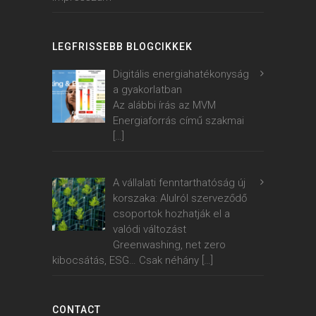
LEGFRISSEBB BLOGCIKKEK
Digitális energiahatékonyság
a gyakorlatban
Az alábbi írás az MVM
Energiaforrás című szakmai
[…]
A vállalati fenntarthatóság új
korszaka: Alulról szerveződő
csoportok hozhatják el a
valódi változást
Greenwashing, net zero
kibocsátás, ESG… Csak néhány
[…]
CONTACT