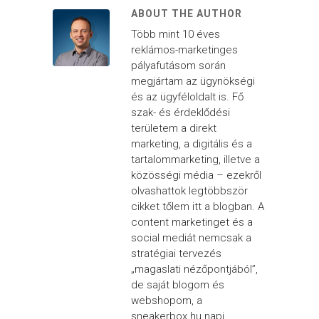
ABOUT THE AUTHOR
Több mint 10 éves
reklámos-marketinges
pályafutásom során
megjártam az ügynökségi
és az ügyféloldalt is. Fő
szak- és érdeklődési
területem a direkt
marketing, a digitális és a
tartalommarketing, illetve a
közösségi média – ezekről
olvashattok legtöbbször
cikket tőlem itt a blogban. A
content marketinget és a
social mediát nemcsak a
stratégiai tervezés
„magaslati nézőpontjából”,
de saját blogom és
webshopom, a
sneakerbox.hu napi