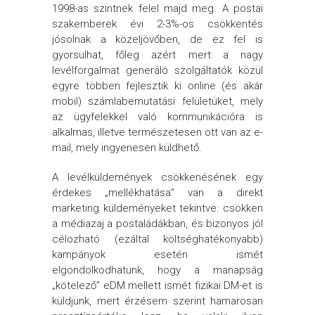
1998-as szintnek felel majd meg. A postai
szakemberek évi 2-3%-os csökkentés
jósolnak a közeljövőben, de ez fel is
gyorsulhat, főleg azért mert a nagy
levélforgalmat generáló szolgáltatók közül
egyre többen fejlesztik ki online (és akár
mobil) számlabemutatási felületüket, mely
az ügyfelekkel való kommunikációra is
alkalmas, illetve természetesen ott van az e-
mail, mely ingyenesen küldhető.
A levélküldemények csökkenésének egy
érdekes „mellékhatása” van a direkt
marketing küldeményeket tekintve: csökken
a médiazaj a postaládákban, és bizonyos jól
célozható (ezáltal költséghatékonyabb)
kampányok esetén ismét
elgondolkodhatunk, hogy a manapság
„kötelező” eDM mellett ismét fizikai DM-et is
küldjünk, mert érzésem szerint hamarosan