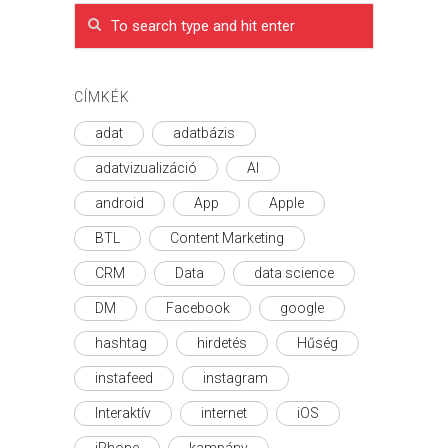
CÍMKÉK
adat
adatbázis
adatvizualizáció
AI
android
App
Apple
BTL
Content Marketing
CRM
Data
data science
DM
Facebook
google
hashtag
hirdetés
Hűség
instafeed
instagram
Interaktív
internet
iOS
iPhone
kampány