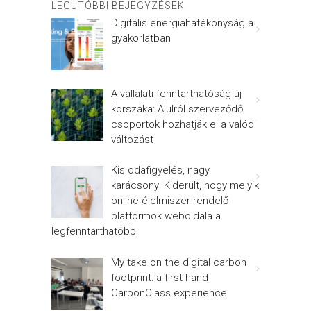
LEGUTÓBBI BEJEGYZÉSEK
Digitális energiahatékonyság a
gyakorlatban
A vállalati fenntarthatóság új
korszaka: Alulról szerveződő
csoportok hozhatják el a valódi
változást
Kis odafigyelés, nagy
karácsony: Kiderült, hogy melyik
online élelmiszer-rendelő
platformok weboldala a
legfenntarthatóbb
My take on the digital carbon
footprint: a first-hand
CarbonClass experience