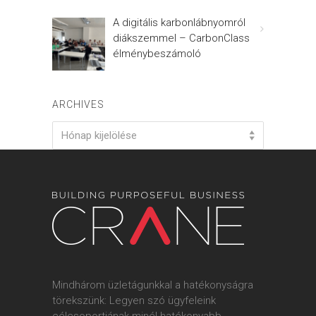
A digitális karbonlábnyomról
diákszemmel – CarbonClass
élménybeszámoló
ARCHIVES
Archives
Hónap kijelölése
Mindhárom üzletágunkkal a hatékonyságra
törekszünk: Legyen szó ügyfeleink