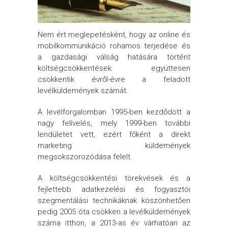
Nem ért meglepetésként, hogy az online és
mobilkommunikáció rohamos terjedése és
a gazdasági válság hatására történt
költségcsökkentések együttesen
csökkentik évről-évre a feladott
levélküldemények számát.
A levélforgalomban 1995-ben kezdődött a
nagy felívelés, mely 1999-ben további
lendületet vett, ezért főként a direkt
marketing küldemények
megsokszorozódása felelt.
A költségcsökkentési törekvések és a
fejlettebb adatkezelési és fogyasztói
szegmentálási technikáknak köszönhetően
pedig 2005 óta csökken a levélküldemények
száma itthon, a 2013-as év várhatóan az