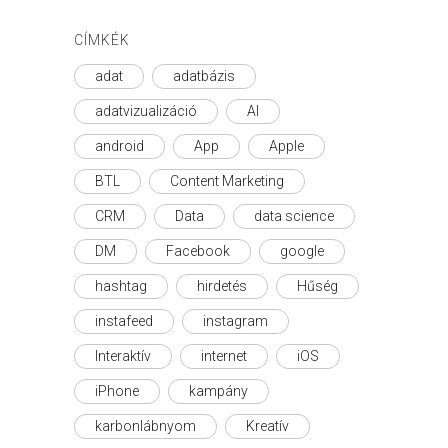
CÍMKÉK
adat
adatbázis
adatvizualizáció
AI
android
App
Apple
BTL
Content Marketing
CRM
Data
data science
DM
Facebook
google
hashtag
hirdetés
Hűség
instafeed
instagram
Interaktív
internet
iOS
iPhone
kampány
karbonlábnyom
Kreatív