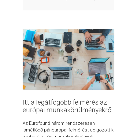
Itt a legátfogóbb felmérés az
európai munkakörülményekről
Az Eurofound három rendszeresen
ismétlődő páneurópai felmérést dolgozott ki
a jobb élet- és munkakörülmények