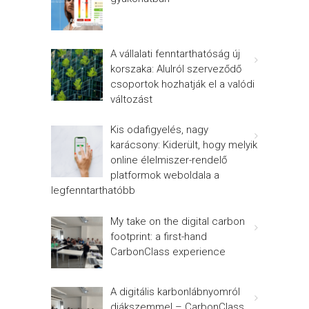
A vállalati fenntarthatóság új
korszaka: Alulról szerveződő
csoportok hozhatják el a valódi
változást
Kis odafigyelés, nagy
karácsony: Kiderült, hogy melyik
online élelmiszer-rendelő
platformok weboldala a
legfenntarthatóbb
My take on the digital carbon
footprint: a first-hand
CarbonClass experience
A digitális karbonlábnyomról
diákszemmel – CarbonClass