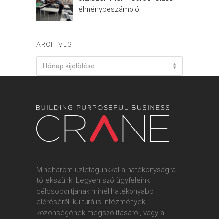
élménybeszámoló
ARCHIVES
Archives
Hónap kijelölése
Mindhárom üzletágunkkal a hatékonyságra
törekszünk: Legyen szó ügyfeleink
célcsoportjának minél hatékonyabb
eléréséről, kulturális intézmények
közönségének megszólításáról, vagy a