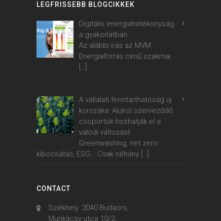
LEGFRISSEBB BLOGCIKKEK
Digitális energiahatékonyság
a gyakorlatban
Az alábbi írás az MVM
Energiaforrás című szakmai
[…]
A vállalati fenntarthatóság új
korszaka: Alulról szerveződő
csoportok hozhatják el a
valódi változást
Greenwashing, net zero
kibocsátás, ESG… Csak néhány
[…]
CONTACT
Székhely: 2040 Budaörs,
Munkácsy utca 10/2.