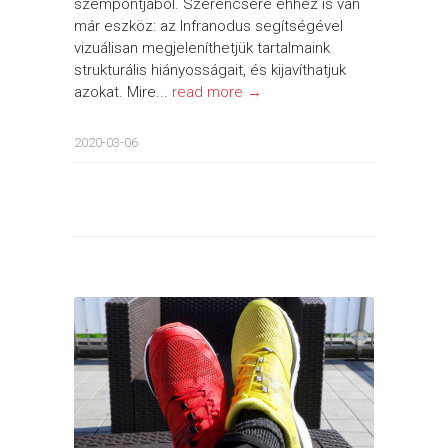
szempontjából. Szerencsére ehhez is van
már eszköz: az Infranodus segítségével
vizuálisan megjeleníthetjük tartalmaink
strukturális hiányosságait, és kijavíthatjuk
azokat. Mire...
read more →
2020-03-06