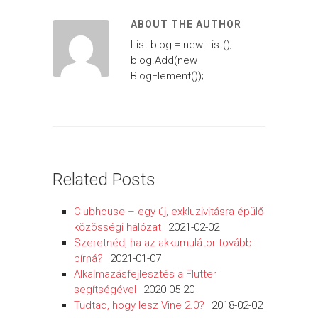
ABOUT THE AUTHOR
List blog = new List();
blog.Add(new
BlogElement());
Related Posts
Clubhouse – egy új, exkluzivitásra épülő
közösségi hálózat
2021-02-02
Szeretnéd, ha az akkumulátor tovább
bírná?
2021-01-07
Alkalmazásfejlesztés a Flutter
segítségével
2020-05-20
Tudtad, hogy lesz Vine 2.0?
2018-02-02