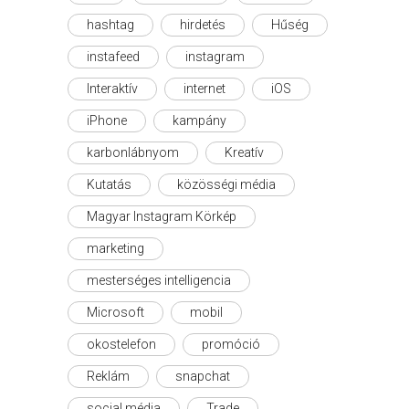
hashtag
hirdetés
Hűség
instafeed
instagram
Interaktív
internet
iOS
iPhone
kampány
karbonlábnyom
Kreatív
Kutatás
közösségi média
Magyar Instagram Körkép
marketing
mesterséges intelligencia
Microsoft
mobil
okostelefon
promóció
Reklám
snapchat
social média
Trade