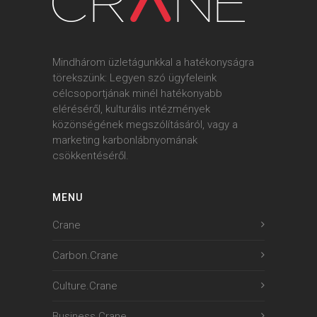
Mindhárom üzletágunkkal a hatékonyságra
törekszünk: Legyen szó ügyfeleink
célcsoportjának minél hatékonyabb
eléréséről, kulturális intézmények
közönségének megszólításáról, vagy a
marketing karbonlábnyomának
csökkentéséről.
MENU
Crane
Carbon.Crane
Culture.Crane
Business.Crane