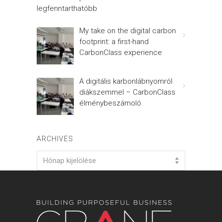
legfenntarthatóbb
My take on the digital carbon
footprint: a first-hand
CarbonClass experience
A digitális karbonlábnyomról
diákszemmel – CarbonClass
élménybeszámoló
ARCHIVES
Archives
Hónap kijelölése