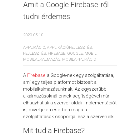
Amit a Google Firebase-ről
tudni érdemes
2020-05-10
APPLIKÁCIÓ
,
APPLIKÁCIÓFEJLESZTÉS
,
FEJLESZTÉS
,
FIREBASE
,
GOOGLE
,
MOBIL
,
MOBILALKALMAZÁS
,
MOBILAPPLIKÁCIÓ
A
Firebase
a Google-nek egy szolgáltatása,
ami egy teljes platformot biztosít a
mobilalkalmazásunknak. Az egyszerűbb
alkalmazásoknál ennek segítségével már
elhagyhatjuk a szerver oldali implementációt
is, mivel jelen esetben maga a
szolgáltatások csoportja lesz a szerverünk.
Mit tud a Firebase?