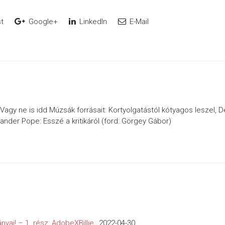
t
Google+
LinkedIn
E-Mail
 Vagy ne is idd Múzsák forrásait: Kortyolgatástól kótyagos leszel, D
exander Pope: Esszé a kritikáról (ford: Görgey Gábor)
nyai! – 1. rész: AdobeXBillie
2022-04-30