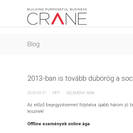
Blog
2013-ban is tovább dübörög a soci
2013-02-21
PETI
VÉLEMÉNY
,
WEB
Az előző bejegyzésemet folytatva újabb három jó t
lesznek!
Offline események online ága