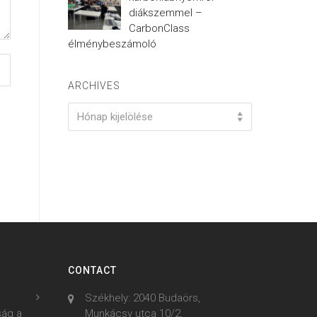
diákszemmel –
CarbonClass
élménybeszámoló
ARCHIVES
Archives
Hónap kijelölése
CONTACT
Székhely: 2040 Budaörs,
ság a
Munkácsy utca 10/2.