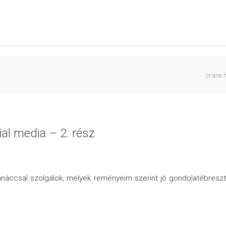
crane.
al media – 2. rész
anáccsal szolgálok, melyek reményeim szerint jó gondolatébresz