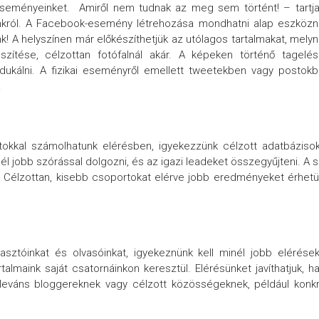
 eseményeinket. Amiről nem tudnak az meg sem történt! – tartj
unkról. A Facebook-esemény létrehozása mondhatni alap eszköz
! A helyszínen már előkészíthetjük az utólagos tartalmakat, mely
zítése, célzottan fotófalnál akár. A képeken történő tagelés
rodukálni. A fizikai eseményről emellett tweetekben vagy postok
.
latokkal számolhatunk elérésben, igyekezzünk célzott adatbáziso
él jobb szórással dolgozni, és az igazi leadeket összegyűjteni. A 
. Célzottan, kisebb csoportokat elérve jobb eredményeket érhet
yasztóinkat és olvasóinkat, igyekeznünk kell minél jobb elérése
almaink saját csatornáinkon keresztül. Elérésünket javíthatjuk, h
 releváns bloggereknek vagy célzott közösségeknek, például konk