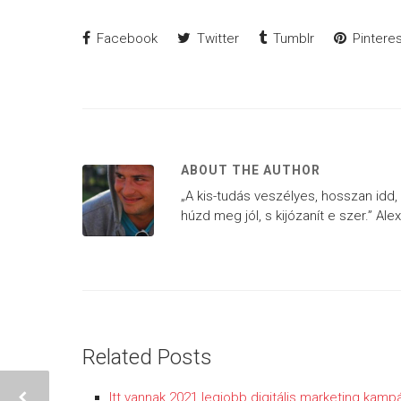
Facebook
Twitter
Tumblr
Pinteres
ABOUT THE AUTHOR
„A kis-tudás veszélyes, hosszan idd,
húzd meg jól, s kijózanít e szer.” Al
Related Posts
Itt vannak 2021 legjobb digitális marketing kampá