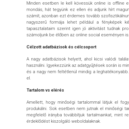
Minden esetben le kell kövessük online is offline
mondás, hát tegyünk ez ellen és adjunk hírt mag
számít, azonban ezt érdemes tovább szofisztikálnunk
nagyszerű formája lehet például a fényképek kés
tapasztalataim szerint igen jó aktivitást tudnak p
számoljunk be élőben az online social eseményen is
Célzott adatbázisok és célcsoport
A nagy adatbázisok helyett, ahol kicsi valódi talá
használni. Igyekezzünk az adatgyűjtések során is min
és a nagy nem feltétlenül mindig a leghatékonyabb
el.
Tartalom vs elérés
Amellett, hogy minőségi tartalommal látjuk el fog
produkálni. Sok esetben nem jutnak el minőségi tart
megfelelő irányba továbbítjuk tartalmainkat, mint
érdeklődést kiszolgáló weboldalaknak.