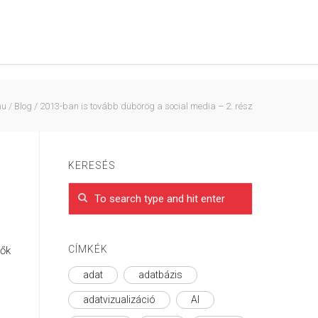
hu
/
Blog
/
2013-ban is tovább dübörög a social media – 2. rész
KERESÉS
CÍMKÉK
tők
adat
adatbázis
adatvizualizáció
AI