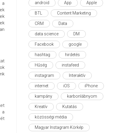
android
App
Apple
a a
nek
BTL
Content Marketing
nek
ek
CRM
Data
ban
data science
DM
Facebook
google
hashtag
hirdetés
kat
Hűség
instafeed
sok
ünk
instagram
Interaktív
internet
iOS
iPhone
kampány
karbonlábnyom
ket
Kreatív
Kutatás
a a
közösségi média
rét
Magyar Instagram Körkép