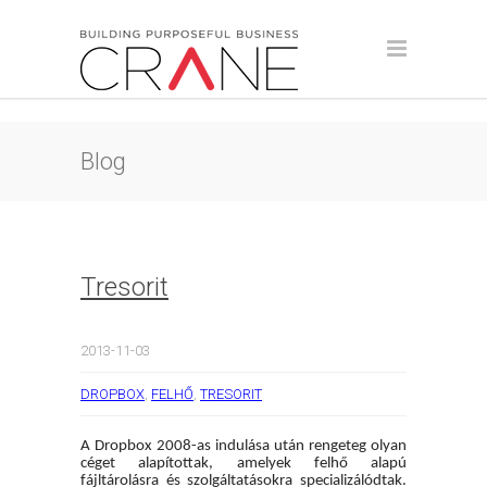
Blog
Tresorit
2013-11-03
DROPBOX
,
FELHŐ
,
TRESORIT
A Dropbox 2008-as indulása után rengeteg olyan
céget alapítottak, amelyek felhő alapú
fájltárolásra és szolgáltatásokra specializálódtak.