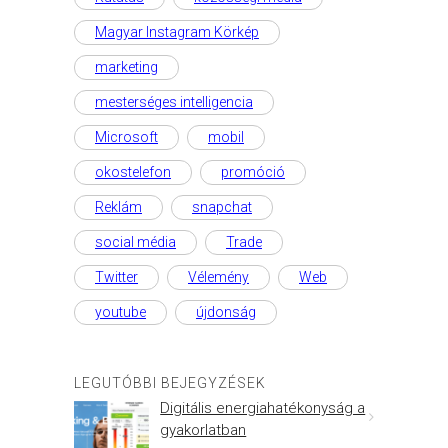
Magyar Instagram Körkép
marketing
mesterséges intelligencia
Microsoft
mobil
okostelefon
promóció
Reklám
snapchat
social média
Trade
Twitter
Vélemény
Web
youtube
újdonság
LEGUTÓBBI BEJEGYZÉSEK
Digitális energiahatékonyság a
gyakorlatban