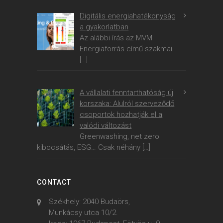
Digitális energiahatékonyság
a gyakorlatban
Az alábbi írás az MVM
Energiaforrás című szakmai
[…]
A vállalati fenntarthatóság új
korszaka: Alulról szerveződő
csoportok hozhatják el a
valódi változást
Greenwashing, net zero
kibocsátás, ESG… Csak néhány
[…]
CONTACT
Székhely: 2040 Budaörs,
Munkácsy utca 10/2.