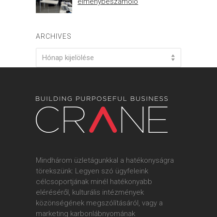
élménybeszámoló
ARCHIVES
Archives
Hónap kijelölése
Mindhárom üzletágunkkal a hatékonyságra
törekszünk: Legyen szó ügyfeleink
célcsoportjának minél hatékonyabb
eléréséről, kulturális intézmények
közönségének megszólításáról, vagy a
marketing karbonlábnyomának