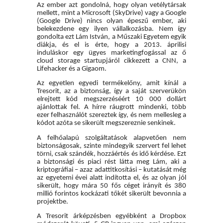
Az ember azt gondolná, hogy olyan vetélytársak
mellett, mint a Microsoft (SkyDrive) vagy a Google
(Google Drive) nincs olyan épeszű ember, aki
belekezdene egy ilyen vállalkozásba.
Nem így
gondolta ezt Lám István, a Műszaki Egyetem egyik
diákja, és el is érte, hogy a 2013. áprilisi
induláskor egy ügyes marketingfogással az ő
cloud storage startupjáról cikkezett a CNN, a
Lifehacker és a Gigaom.
Az egyetlen egyedi termékelőny, amit kínál a
Tresorit, az a biztonság, így a saját szerverükön
elrejtett kód megszerzéséért 10 000 dollárt
ajánlottak fel. A hírre ráugrott mindenki, több
ezer felhasználót szereztek így, és nem mellesleg a
kódot azóta se sikerült megszereznie senkinek.
A felhőalapú szolgáltatások alapvetően nem
biztonságosak, szinte mindegyik szervert fel lehet
törni, csak szándék, hozzáértés és idő kérdése. Ezt
a biztonsági és piaci rést látta meg Lám, aki a
kriptográfiai – azaz adattitkosítási – kutatását még
az egyetemi évei alatt indította el, és az olyan jól
sikerült, hogy mára 50 fős céget irányít és 380
millió forintos kockázati tőkét sikerült bevonnia a
projektbe.
A Tresorit árképzésben egyébként a Dropbox