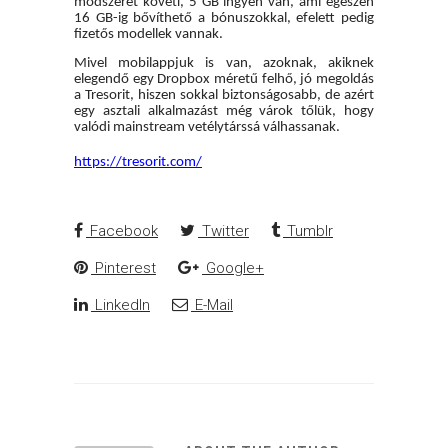
módszerét követi, 5 GB ingyen van, ami egészen
16 GB-ig bővíthető a bónuszokkal, efelett pedig
fizetős modellek vannak.
Mivel mobilappjuk is van, azoknak, akiknek
elegendő egy Dropbox méretű felhő, jó megoldás
a Tresorit, hiszen sokkal biztonságosabb, de azért
egy asztali alkalmazást még várok tőlük, hogy
valódi mainstream vetélytárssá válhassanak.
https://tresorit.com/
Facebook
Twitter
Tumblr
Pinterest
Google+
LinkedIn
E-Mail