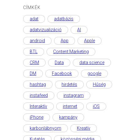
CÍMKÉK
adat
adatbázis
adatvizualizáció
AI
android
App
Apple
BTL
Content Marketing
CRM
Data
data science
DM
Facebook
google
hashtag
hirdetés
Hűség
instafeed
instagram
Interaktív
internet
iOS
iPhone
kampány
karbonlábnyom
Kreatív
Kutatás
közösségi média