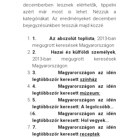
decemberben lesznek elérhetők, tippelni
azért már most is lehet. Nézzük a
kategóriákat. Az eredményeket decemberi
bejegyzésünkben tesszük majd közzé.
1.
Az abszolút toplista
, 2013-ban
megugrott keresések Magyarországon
2.
Hazai és külföldi személyek
,
2013-ban megugrott keresések
Magyarországon
3.
Magyarországon az idén
legtöbbször keresett
színház
4.
Magyarországon az idén
legtöbbször keresett
múzeum:
5.
Magyarországon az idén
legtöbbször keresett: A legolcsóbb…
6.
Magyarországon az idén
legtöbbször keresett: Hol vegyek…
7.
Magyarországon az idén
legtöbbször keresett
receptek