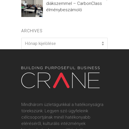
diákszemmel – CarbonClass
élménybeszámoló
ARCHIVES
Archives
Hónap kijelölése
Mindhárom üzletágunkkal a hatékonyságra
törekszünk: Legyen szó ügyfeleink
célcsoportjának minél hatékonyabb
eléréséről, kulturális intézmények