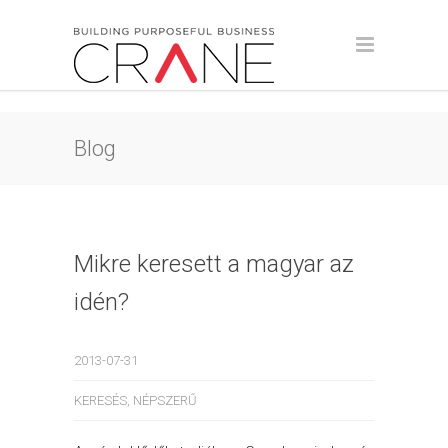
Blog
Mikre keresett a magyar az
idén?
2013-07-31
KERESÉS
,
NÉPSZERŰ