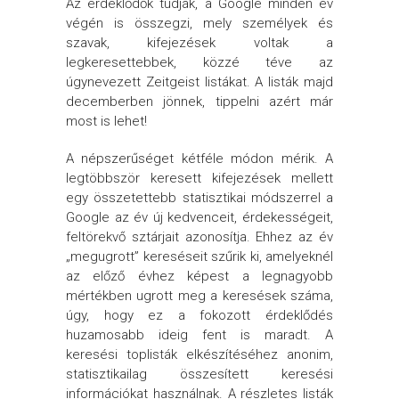
Az érdeklődők tudják, a Google minden év
végén is összegzi, mely személyek és
szavak, kifejezések voltak a
legkeresettebbek, közzé téve az
úgynevezett Zeitgeist listákat. A listák majd
decemberben jönnek, tippelni azért már
most is lehet!
A népszerűséget kétféle módon mérik. A
legtöbbször keresett kifejezések mellett
egy összetettebb statisztikai módszerrel a
Google az év új kedvenceit, érdekességeit,
feltörekvő sztárjait azonosítja. Ehhez az év
„megugrott” kereséseit szűrik ki, amelyeknél
az előző évhez képest a legnagyobb
mértékben ugrott meg a keresések száma,
úgy, hogy ez a fokozott érdeklődés
huzamosabb ideig fent is maradt. A
keresési toplisták elkészítéséhez anonim,
statisztikailag összesített keresési
információkat használnak. A részletes listák