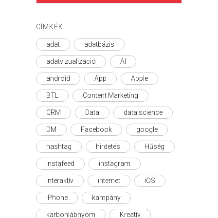
CÍMKÉK
adat
adatbázis
adatvizualizáció
AI
android
App
Apple
BTL
Content Marketing
CRM
Data
data science
DM
Facebook
google
hashtag
hirdetés
Hűség
instafeed
instagram
Interaktív
internet
iOS
iPhone
kampány
karbonlábnyom
Kreatív