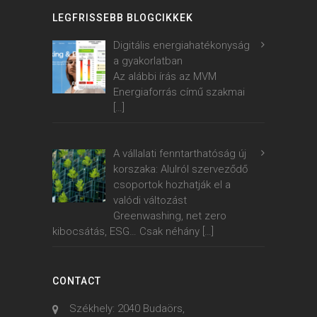
LEGFRISSEBB BLOGCIKKEK
Digitális energiahatékonyság
a gyakorlatban
Az alábbi írás az MVM
Energiaforrás című szakmai
[…]
A vállalati fenntarthatóság új
korszaka: Alulról szerveződő
csoportok hozhatják el a
valódi változást
Greenwashing, net zero
kibocsátás, ESG… Csak néhány
[…]
CONTACT
Székhely: 2040 Budaörs,