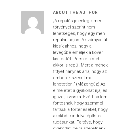
ABOUT THE AUTHOR
„A repülés jelenleg ismert
törvényei szerint nem
lehetséges, hogy egy méh
repülni tudjon. A szárnyai túl
kicsik ahhoz, hogy a
levegőbe emeljék a kövér
kis testét. Persze a méh
akkor is repül. Mert a méhek
fittyet hánynak arra, hogy az
emberek szerint mi
lehetetlen.” (Mézengúz) Az
elméletet a gyakorlat írja, és
igazolja vissza. Ezért tartom
fontosnak, hogy szemmel
tartsuk a történéseket, hogy
azokból kiindulva építsük
tudásunkat. Feltéve, hogy
gyakorlati célra szeretnénk