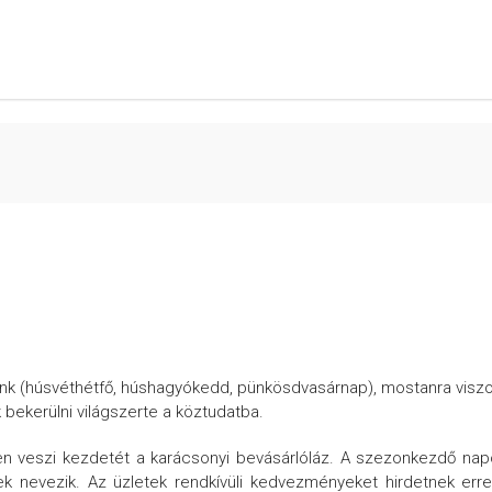
tunk (húsvéthétfő, húshagyókedd, pünkösdvasárnap), mostanra visz
 bekerülni világszerte a köztudatba.
n veszi kezdetét a karácsonyi bevásárlóláz. A szezonkezdő nap
k nevezik. Az üzletek rendkívüli kedvezményeket hirdetnek err