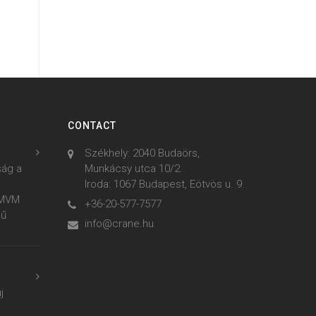
CONTACT
Székhely: 2040 Budaörs,
ság a
Munkácsy utca 10/2.
Iroda: 1067 Budapest, Eötvös u. 9.
z MVM
+36-20-577-7577
mű
info@crane.hu
j