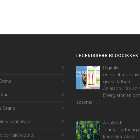
LEGFRISSEBB BLOGCIKKEK
Digitális
energiahatékony
Crane
gyakorlatban
Az alábbi írás a
.Crane
Energiaforrás cí
szakmai
[…]
s.Crane
lési szabalyzat
A vállalati
fenntarthatóság ú
lési tájékoztató
korszaka: Alulról