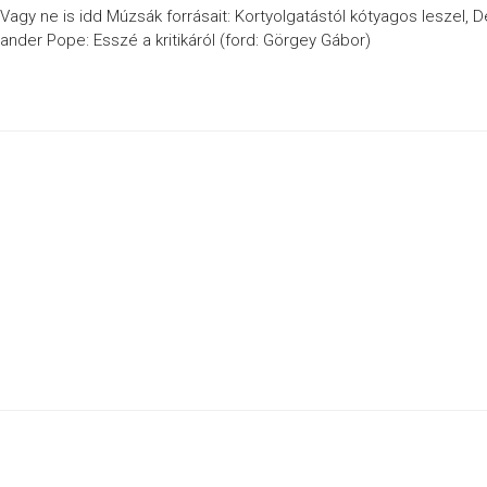
 Vagy ne is idd Múzsák forrásait: Kortyolgatástól kótyagos leszel, D
exander Pope: Esszé a kritikáról (ford: Görgey Gábor)