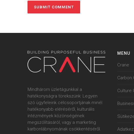
MENU
Crane
Carbon.
Mindhárom üzletágunkkal a
Culture
hatékonyságra törekszünk: Legyen
szó ügyfeleink célcsoportjának minél
Busines
hatékonyabb eléréséről, kulturális
intézmények közönségének
Sütikeze
megszólításáról, vagy a marketing
karbonlábnyomának csökkentéséről.
Adatkeze