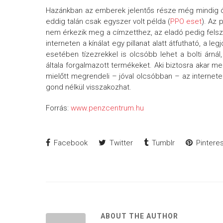
Hazánkban az emberek jelentős része még mindig ód
eddig talán csak egyszer volt példa (
PPO eset
). Az 
nem érkezik meg a címzetthez, az eladó pedig felszí
interneten a kínálat egy pillanat alatt átfutható, a le
esetében tízezrekkel is olcsóbb lehet a bolti árná
általa forgalmazott termékeket. Aki biztosra akar m
mielőtt megrendeli – jóval olcsóbban – az internet
gond nélkül visszakozhat.
Forrás:
www.penzcentrum.hu
Facebook
Twitter
Tumblr
Pinteres
ABOUT THE AUTHOR