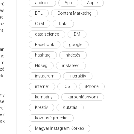
android
App
Apple
ám)
es
BTL
Content Marketing
sal
 az
CRM
Data
a,
data science
DM
Facebook
google
ban
hashtag
hirdetés
ang
sem
Hűség
instafeed
zá
ek.
instagram
Interaktív
internet
iOS
iPhone
gy
kampány
karbonlábnyom
ése
Kreatív
Kutatás
rai
(87
közösségi média
nak
Magyar Instagram Körkép