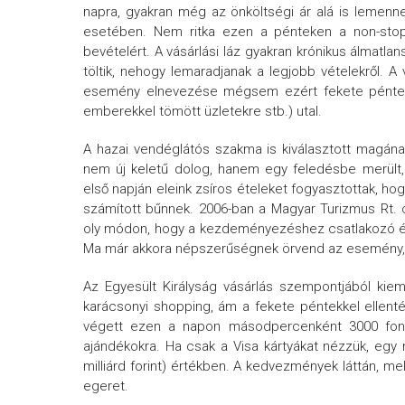
napra, gyakran még az önköltségi ár alá is lemen
esetében. Nem ritka ezen a pénteken a non-stop
bevételért. A vásárlási láz gyakran krónikus álmatla
töltik, nehogy lemaradjanak a legjobb vételekről.
esemény elnevezése mégsem ezért fekete péntek. 
emberekkel tömött üzletekre stb.) utal.
A hazai vendéglátós szakma is kiválasztott magán
nem új keletű dolog, hanem egy feledésbe merült, 
első napján eleink zsíros ételeket fogyasztottak, h
számított bűnnek. 2006-ban a Magyar Turizmus Rt
oly módon, hogy a kezdeményezéshez csatlakozó ét
Ma már akkora népszerűségnek örvend az esemény, ho
Az Egyesült Királyság vásárlás szempontjából ki
karácsonyi shopping, ám a fekete péntekkel ellenté
végett ezen a napon másodpercenként 3000 fontot
ajándékokra. Ha csak a Visa kártyákat nézzük, egy nap
milliárd forint) értékben. A kedvezmények láttán, m
egeret.