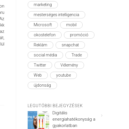
marketing
hon
áru
mesterséges intelligencia
 Az
ikk
Microsoft
mobil
 az
okostelefon
promóció
át,
lül
Reklám
snapchat
social média
Trade
Twitter
Vélemény
Web
youtube
újdonság
LEGUTÓBBI BEJEGYZÉSEK
Digitális
energiahatékonyság a
gyakorlatban