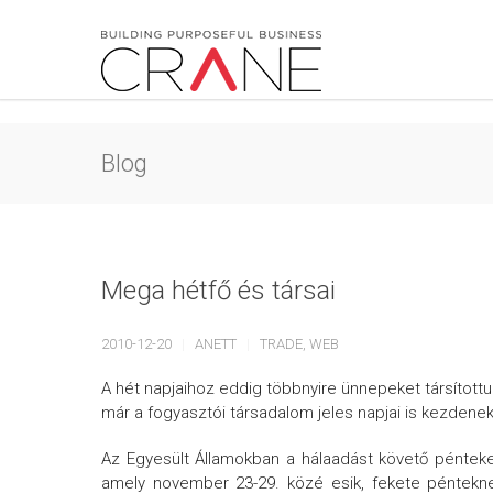
Blog
Mega hétfő és társai
2010-12-20
ANETT
TRADE
,
WEB
A hét napjaihoz eddig többnyire ünnepeket társítot
már a fogyasztói társadalom jeles napjai is kezdenek
Az Egyesült Államokban a hálaadást követő pénteke
amely november 23-29. közé esik, fekete péntekne