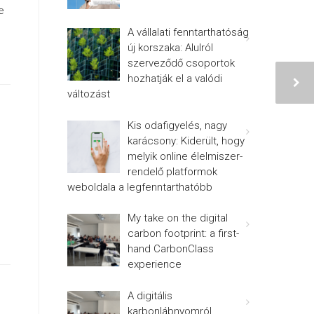
e
A vállalati fenntarthatóság
új korszaka: Alulról
szerveződő csoportok
hozhatják el a valódi
változást
Kis odafigyelés, nagy
karácsony: Kiderült, hogy
melyik online élelmiszer-
rendelő platformok
weboldala a legfenntarthatóbb
My take on the digital
carbon footprint: a first-
hand CarbonClass
experience
A digitális
karbonlábnyomról