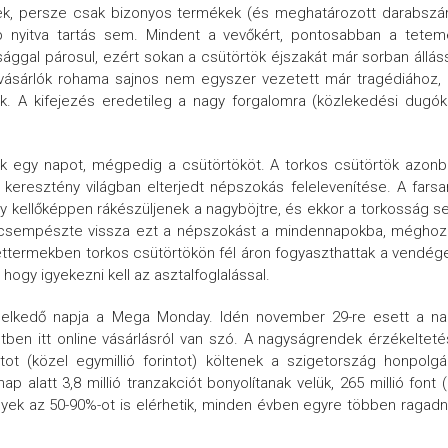
nek, persze csak bizonyos termékek (és meghatározott darabsz
 nyitva tartás sem. Mindent a vevőkért, pontosabban a tetem
nsággal párosul, ezért sokan a csütörtök éjszakát már sorban állás
 A vásárlók rohama sajnos nem egyszer vezetett már tragédiához,
A kifejezés eredetileg a nagy forgalomra (közlekedési dugókr
ak egy napot, mégpedig a csütörtököt. A torkos csütörtök azon
keresztény világban elterjedt népszokás felelevenítése. A fars
ogy kellőképpen rákészüljenek a nagyböjtre, és ekkor a torkosság 
. csempészte vissza ezt a népszokást a mindennapokba, méghoz
termekben torkos csütörtökön fél áron fogyaszthattak a vendég
gy igyekezni kell az asztalfoglalással.
emelkedő napja a Mega Monday. Idén november 29-re esett a na
tben itt online vásárlásról van szó. A nagyságrendek érzékeltet
 (közel egymillió forintot) költenek a szigetország honpolgá
 alatt 3,8 millió tranzakciót bonyolítanak velük, 265 millió font 
elyek az 50-90%-ot is elérhetik, minden évben egyre többen ragad