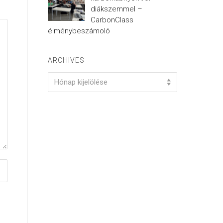
diákszemmel –
CarbonClass
élménybeszámoló
ARCHIVES
Archives
Hónap kijelölése