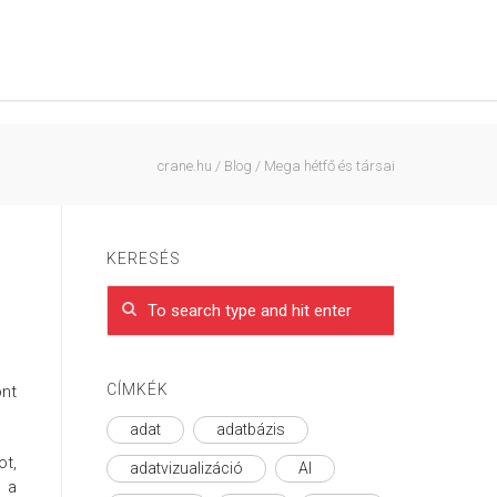
crane.hu
/
Blog
/
Mega hétfő és társai
KERESÉS
CÍMKÉK
ont
adat
adatbázis
ot,
adatvizualizáció
AI
e a