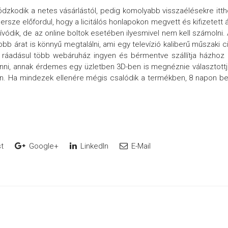
zkodik a netes vásárlástól, pedig komolyabb visszaélésekre itt
persze előfordul, hogy a licitálós honlapokon megvett és kifizetett 
vódik, de az online boltok esetében ilyesmivel nem kell számolni.
gjobb árat is könnyű megtalálni, ami egy televízió kaliberű műszaki c
l, ráadásul több webáruház ingyen és bérmentve szállítja házhoz
enni, annak érdemes egy üzletben 3D-ben is megnéznie választottj
en. Ha mindezek ellenére mégis csalódik a termékben, 8 napon be
t
Google+
LinkedIn
E-Mail