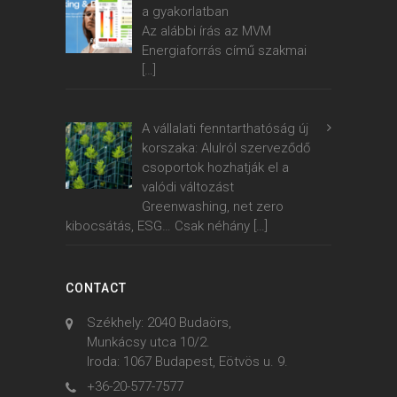
a gyakorlatban
Az alábbi írás az MVM
Energiaforrás című szakmai
[…]
A vállalati fenntarthatóság új
korszaka: Alulról szerveződő
csoportok hozhatják el a
valódi változást
Greenwashing, net zero
kibocsátás, ESG… Csak néhány
[…]
CONTACT
Székhely: 2040 Budaörs,
Munkácsy utca 10/2.
Iroda: 1067 Budapest, Eötvös u. 9.
+36-20-577-7577