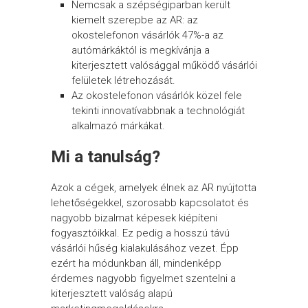
Nemcsak a szépségiparban került
kiemelt szerepbe az AR: az
okostelefonon vásárlók 47%-a az
autómárkáktól is megkívánja a
kiterjesztett valósággal működő vásárlói
felületek létrehozását.
Az okostelefonon vásárlók közel fele
tekinti innovatívabbnak a technológiát
alkalmazó márkákat.
Mi a tanulság?
Azok a cégek, amelyek élnek az AR nyújtotta
lehetőségekkel, szorosabb kapcsolatot és
nagyobb bizalmat képesek kiépíteni
fogyasztóikkal. Ez pedig a hosszú távú
vásárlói hűség kialakulásához vezet. Épp
ezért ha módunkban áll, mindenképp
érdemes nagyobb figyelmet szentelni a
kiterjesztett valóság alapú