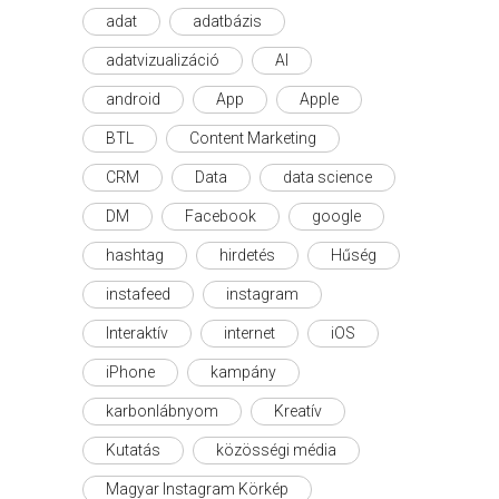
adat
adatbázis
adatvizualizáció
AI
android
App
Apple
BTL
Content Marketing
CRM
Data
data science
DM
Facebook
google
hashtag
hirdetés
Hűség
instafeed
instagram
Interaktív
internet
iOS
iPhone
kampány
karbonlábnyom
Kreatív
Kutatás
közösségi média
Magyar Instagram Körkép