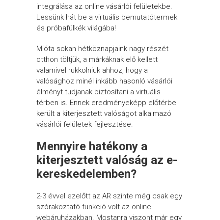
integrálása az online vásárlói felületekbe.
Lessünk hát be a virtuális bemutatótermek
és próbafülkék világába!
Mióta sokan hétköznapjaink nagy részét
otthon töltjük, a márkáknak elő kellett
valamivel rukkolniuk ahhoz, hogy a
valósághoz minél inkább hasonló vásárlói
élményt tudjanak biztosítani a virtuális
térben is. Ennek eredményeképp előtérbe
került a kiterjesztett valóságot alkalmazó
vásárlói felületek fejlesztése.
Mennyire hatékony a
kiterjesztett valóság az e-
kereskedelemben?
2-3 évvel ezelőtt az AR szinte még csak egy
szórakoztató funkció volt az online
webáruházakban. Mostanra viszont már egy