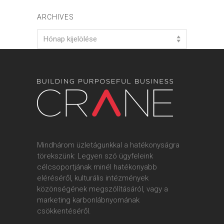
ARCHIVES
Archives
Hónap kijelölése
Mindhárom üzletágunkkal a hatékonyságra
törekszünk: Legyen szó ügyfeleink
célcsoportjának minél hatékonyabb
eléréséről, kulturális intézmények
közönségének megszólításáról, vagy a
marketing karbonlábnyomának
csökkentéséről.