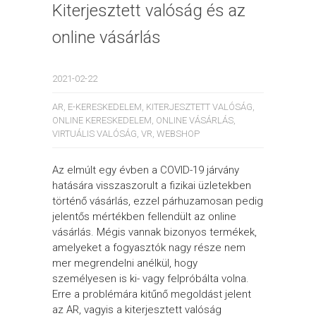
Kiterjesztett valóság és az
online vásárlás
2021-02-22
AR
,
E-KERESKEDELEM
,
KITERJESZTETT VALÓSÁG
,
ONLINE KERESKEDELEM
,
ONLINE VÁSÁRLÁS
,
VIRTUÁLIS VALÓSÁG
,
VR
,
WEBSHOP
Az elmúlt egy évben a COVID-19 járvány
hatására visszaszorult a fizikai üzletekben
történő vásárlás, ezzel párhuzamosan pedig
jelentős mértékben fellendült az online
vásárlás. Mégis vannak bizonyos termékek,
amelyeket a fogyasztók nagy része nem
mer megrendelni anélkül, hogy
személyesen is ki- vagy felpróbálta volna.
Erre a problémára kitűnő megoldást jelent
az AR, vagyis a kiterjesztett valóság