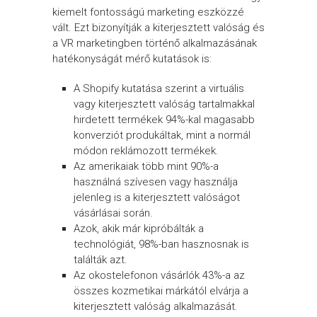
kiemelt fontosságú marketing eszközzé
vált. Ezt bizonyítják a kiterjesztett valóság és
a VR marketingben történő alkalmazásának
hatékonyságát mérő kutatások is:
A Shopify kutatása szerint a virtuális
vagy kiterjesztett valóság tartalmakkal
hirdetett termékek 94%-kal magasabb
konverziót produkáltak, mint a normál
módon reklámozott termékek.
Az amerikaiak több mint 90%-a
használná szívesen vagy használja
jelenleg is a kiterjesztett valóságot
vásárlásai során.
Azok, akik már kipróbálták a
technológiát, 98%-ban hasznosnak is
találták azt.
Az okostelefonon vásárlók 43%-a az
összes kozmetikai márkától elvárja a
kiterjesztett valóság alkalmazását.