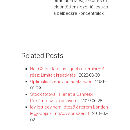
pillantását látva, akkor és ott
eldöntöttem, ezentúl csakis
a belbecsre koncentrálok.
Related Posts
Hat CX buktató, amit jobb elkerülni – 4.
rész: Limitált kreativitás
2022-03-30
Optimális szendvics adatalapon
2021-
01-29
Stock fotóval is lehet a Cannes-i
Reklámfesztiválon nyerni
2019-06-28
Így lett egy nem létező étterem London
legjobbja a TripAdvisor szerint
2018-02-
02