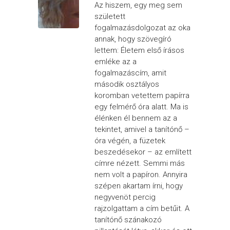
Az hiszem, egy meg sem
született
fogalmazásdolgozat az oka
annak, hogy szövegíró
lettem: Életem első írásos
emléke az a
fogalmazáscím, amit
második osztályos
koromban vetettem papírra
egy felmérő óra alatt. Ma is
élénken él bennem az a
tekintet, amivel a tanítónő –
óra végén, a füzetek
beszedésekor – az említett
címre nézett. Semmi más
nem volt a papíron. Annyira
szépen akartam írni, hogy
negyvenöt percig
rajzolgattam a cím betűit. A
tanítónő szánakozó