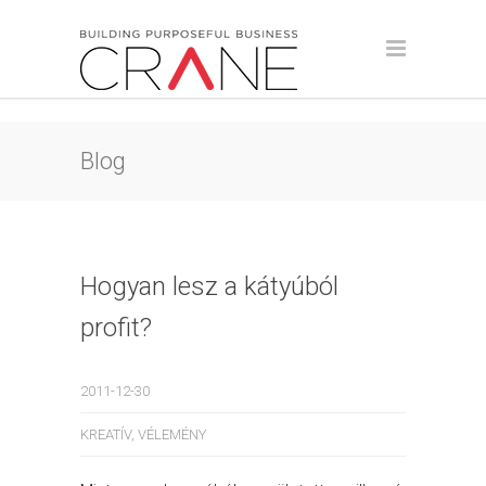
Blog
Hogyan lesz a kátyúból
profit?
2011-12-30
KREATÍV
,
VÉLEMÉNY