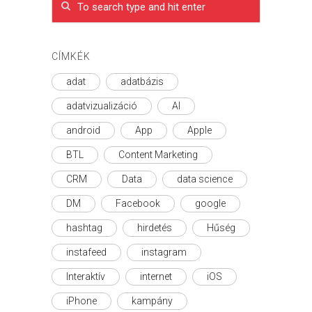
CÍMKÉK
adat
adatbázis
adatvizualizáció
AI
android
App
Apple
BTL
Content Marketing
CRM
Data
data science
DM
Facebook
google
hashtag
hirdetés
Hűség
instafeed
instagram
Interaktív
internet
iOS
iPhone
kampány