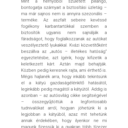
Mint a hernyóból született pillangó,
bontogatja szárnyait a biztosítási üzletág –
ma már sajnos nem is annyira szezonális –
terméke. Az aszfalt sebeire kevéssé
fogékony karbantartókkal szemben a
biztosítók ugyanis nem sajnálják a
fáradságot, hogy foglalkozzanak az autókat
veszélyeztető lyukakkal.
Kvázi közvetítőként
beszállva az „autós – illetékes hatóság”
egyeztetésbe, azt ígérik, hogy kifizetik a
keletkezett kárt. Aztán majd behajtják.
Közben pedig keresnek rajta, ami érthető is.
Mégis hajlanék arra, hogy inkább tekintsünk
el a kátyú gazdaságélénkítő hatásától,
leginkább pedig magától a kátyútól. Addig is
azonban – az autósvilág cikke segítségével
– összegyűjtöttük a legfontosabb
tudnivalókat arról, hogyan jöhetünk ki a
legjobban a kátyúból, azaz mit tehetünk
annak érdekében, hogy ilyenkor ne mi
magunk fizessük ki a gyakran több tízezer