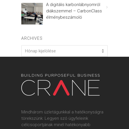
A digitális karbonlábnyomról
diákszemmel – CarbonClass
élménybeszámoló
ARCHIVES
Archives
Hónap kijelölése
Mindhárom üzletágunkkal a hatékonyságra
törekszünk: Legyen szó ügyfeleink
célcsoportjának minél hatékonyabb