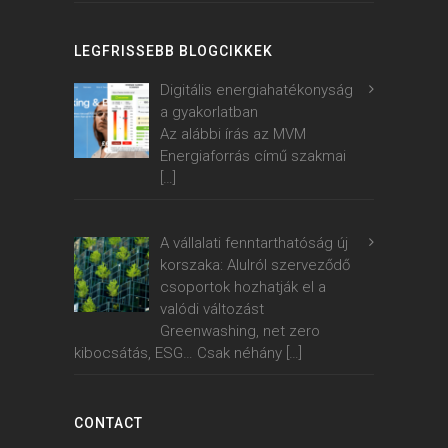
LEGFRISSEBB BLOGCIKKEK
Digitális energiahatékonyság
a gyakorlatban
Az alábbi írás az MVM
Energiaforrás című szakmai
[…]
A vállalati fenntarthatóság új
korszaka: Alulról szerveződő
csoportok hozhatják el a
valódi változást
Greenwashing, net zero
kibocsátás, ESG… Csak néhány
[…]
CONTACT