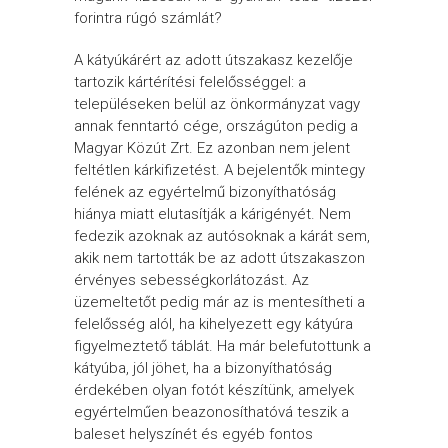
forintra rúgó számlát?
A kátyúkárért az adott útszakasz kezelője
tartozik kártérítési felelősséggel: a
településeken belül az önkormányzat vagy
annak fenntartó cége, országúton pedig a
Magyar Közút Zrt. Ez azonban nem jelent
feltétlen kárkifizetést. A bejelentők mintegy
felének az egyértelmű bizonyíthatóság
hiánya miatt elutasítják a kárigényét. Nem
fedezik azoknak az autósoknak a kárát sem,
akik nem tartották be az adott útszakaszon
érvényes sebességkorlátozást. Az
üzemeltetőt pedig már az is mentesítheti a
felelősség alól, ha kihelyezett egy kátyúra
figyelmeztető táblát. Ha már belefutottunk a
kátyúba, jól jöhet, ha a bizonyíthatóság
érdekében olyan fotót készítünk, amelyek
egyértelműen beazonosíthatóvá teszik a
baleset helyszínét és egyéb fontos