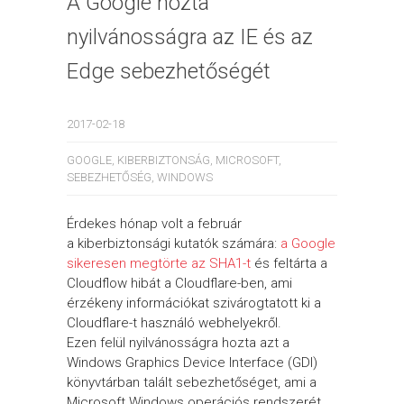
A Google hozta
nyilvánosságra az IE és az
Edge sebezhetőségét
2017-02-18
GOOGLE
,
KIBERBIZTONSÁG
,
MICROSOFT
,
SEBEZHETŐSÉG
,
WINDOWS
Érdekes hónap volt a február
a kiberbiztonsági kutatók számára:
a Google
sikeresen megtörte az SHA1-t
és feltárta a
Cloudflow hibát a Cloudflare-ben, ami
érzékeny információkat szivárogtatott ki a
Cloudflare-t használó webhelyekről.
Ezen felül nyilvánosságra hozta azt a
Windows Graphics Device Interface (GDI)
könyvtárban talált sebezhetőséget, ami a
Microsoft Windows operációs rendszerét