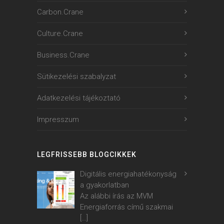
Carbon.Crane
Culture.Crane
Business.Crane
Sütikezelési szabalyzat
Adatkezelési tájékoztató
Impresszum
LEGFRISSEBB BLOGCIKKEK
Digitális energiahatékonyság
a gyakorlatban
Az alábbi írás az MVM
Energiaforrás című szakmai
[…]