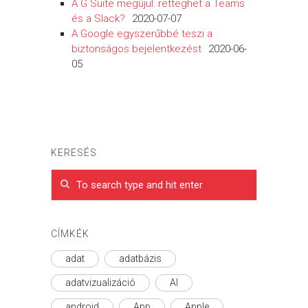
A G Suite megújul: retteghet a Teams
és a Slack?
2020-07-07
A Google egyszerűbbé teszi a
biztonságos bejelentkezést
2020-06-
05
KERESÉS
CÍMKÉK
adat
adatbázis
adatvizualizáció
AI
android
App
Apple