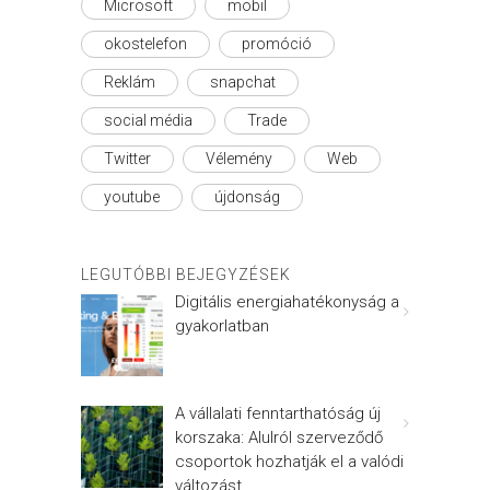
Microsoft
mobil
okostelefon
promóció
Reklám
snapchat
social média
Trade
Twitter
Vélemény
Web
youtube
újdonság
LEGUTÓBBI BEJEGYZÉSEK
Digitális energiahatékonyság a
gyakorlatban
A vállalati fenntarthatóság új
korszaka: Alulról szerveződő
csoportok hozhatják el a valódi
változást