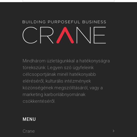
Mindhárom üzletágunkkal a hatékonyságra
törekszünk: Legyen szó ügyfeleink
célcsoportjának minél hatékonyabb
eléréséről, kulturális intézmények
közönségének megszólításáról, vagy a
marketing karbonlábnyomának
csökkentéséről.
MENU
Crane