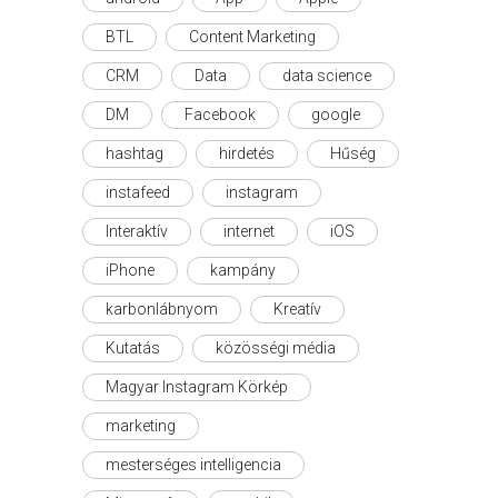
BTL
Content Marketing
CRM
Data
data science
DM
Facebook
google
hashtag
hirdetés
Hűség
instafeed
instagram
Interaktív
internet
iOS
iPhone
kampány
karbonlábnyom
Kreatív
Kutatás
közösségi média
Magyar Instagram Körkép
marketing
mesterséges intelligencia