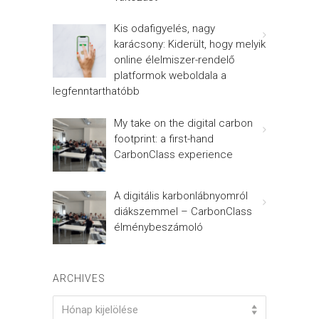
Kis odafigyelés, nagy
karácsony: Kiderült, hogy melyik
online élelmiszer-rendelő
platformok weboldala a
legfenntarthatóbb
My take on the digital carbon
footprint: a first-hand
CarbonClass experience
A digitális karbonlábnyomról
diákszemmel – CarbonClass
élménybeszámoló
ARCHIVES
Archives
Hónap kijelölése