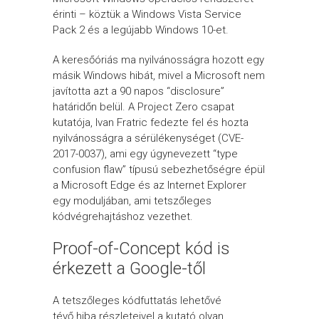
érinti – köztük a Windows Vista Service
Pack 2 és a legújabb Windows 10-et.
A keresőóriás ma nyilvánosságra hozott egy
másik Windows hibát, mivel a Microsoft nem
javította azt a 90 napos “disclosure”
határidőn belül. A Project Zero csapat
kutatója, Ivan Fratric fedezte fel és hozta
nyilvánosságra a sérülékenységet (CVE-
2017-0037), ami egy úgynevezett “type
confusion flaw” típusú sebezhetőségre épül
a Microsoft Edge és az Internet Explorer
egy moduljában, ami tetszőleges
kódvégrehajtáshoz vezethet.
Proof-of-Concept kód is
érkezett a Google-től
A tetszőleges kódfuttatás lehetővé
tévő hiba részleteivel a kutató olyan