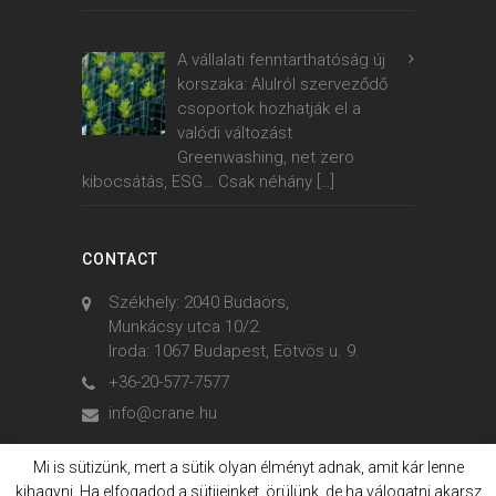
A vállalati fenntarthatóság új
korszaka: Alulról szerveződő
csoportok hozhatják el a
valódi változást
Greenwashing, net zero
kibocsátás, ESG… Csak néhány
[…]
CONTACT
Székhely: 2040 Budaörs,
Munkácsy utca 10/2.
Iroda: 1067 Budapest, Eötvös u. 9.
+36-20-577-7577
info@crane.hu
Mi is sütizünk, mert a sütik olyan élményt adnak, amit kár lenne
kihagyni. Ha elfogadod a sütijeinket, örülünk, de ha válogatni akarsz