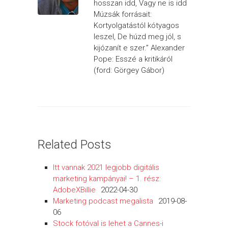
hosszan idd, Vagy ne is idd
Múzsák forrásait:
Kortyolgatástól kótyagos
leszel, De húzd meg jól, s
kijózanít e szer.” Alexander
Pope: Esszé a kritikáról
(ford: Görgey Gábor)
Related Posts
Itt vannak 2021 legjobb digitális
marketing kampányai! – 1. rész:
AdobeXBillie
2022-04-30
Marketing podcast megalista
2019-08-
06
Stock fotóval is lehet a Cannes-i