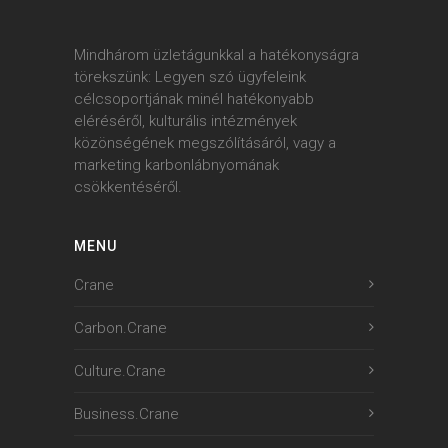
Mindhárom üzletágunkkal a hatékonyságra
törekszünk: Legyen szó ügyfeleink
célcsoportjának minél hatékonyabb
eléréséről, kulturális intézmények
közönségének megszólításáról, vagy a
marketing karbonlábnyomának
csökkentéséről.
MENU
Crane
Carbon.Crane
Culture.Crane
Business.Crane