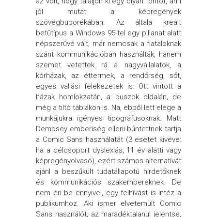
az volt, hogy találjon ki egy olyan fontot, ami
jól mutat a képregények
szövegbuborékában. Az általa kreált
betűtípus a Windows 95-tel egy pillanat alatt
népszerűvé vált, már nemcsak a fiataloknak
szánt kommunikációban használták, hanem
szemet vetettek rá a nagyvállalatok, a
kórházak, az éttermek, a rendőrség, sőt,
egyes vallási felekezetek is. Ott virított a
házak homlokzatán, a buszok oldalán, de
még a tiltó táblákon is. Na, ebből lett elege a
munkájukra igényes tipográfusoknak. Matt
Dempsey emberiség elleni bűntettnek tartja
a Comic Sans használatát (3 esetet kivéve:
ha a célcsoport dyslexiás, 11 év alatti vagy
képregényolvasó), ezért számos alternatívát
ajánl a beszűkült tudatállapotú hirdetőknek
és kommunikációs szakembereknek. De
nem éri be ennyivel, egy felhívást is intéz a
publikumhoz. Aki ismer elvetemült Comic
Sans használót, az maradéktalanul jelentse,