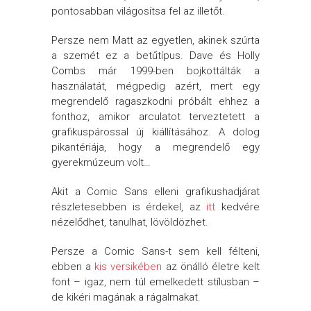
pontosabban világosítsa fel az illetőt.
Persze nem Matt az egyetlen, akinek szúrta
a szemét ez a betűtípus. Dave és Holly
Combs már 1999-ben bojkottálták a
használatát, mégpedig azért, mert egy
megrendelő ragaszkodni próbált ehhez a
fonthoz, amikor arculatot terveztetett a
grafikuspárossal új kiállításához. A dolog
pikantériája, hogy a megrendelő egy
gyerekmúzeum volt…
Akit a Comic Sans elleni grafikushadjárat
részletesebben is érdekel, az
itt
kedvére
nézelődhet, tanulhat, lövöldözhet.
Persze a Comic Sans-t sem kell félteni,
ebben a
kis versikében
az önálló életre kelt
font – igaz, nem túl emelkedett stílusban –
de kikéri magának a rágalmakat.