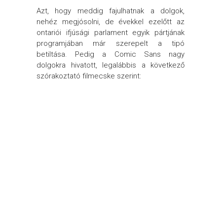
Azt, hogy meddig fajulhatnak a dolgok,
nehéz megjósolni, de évekkel ezelőtt az
ontariói ifjúsági parlament egyik pártjának
programjában már szerepelt a tipó
betiltása. Pedig a Comic Sans nagy
dolgokra hivatott, legalábbis a következő
szórakoztató filmecske szerint: