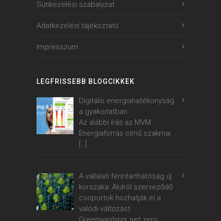
Sütikezelési szabalyzat
Adatkezelési tájékoztató
Impresszum
LEGFRISSEBB BLOGCIKKEK
Digitális energiahatékonyság
a gyakorlatban
Az alábbi írás az MVM
Energiaforrás című szakmai
[…]
A vállalati fenntarthatóság új
korszaka: Alulról szerveződő
csoportok hozhatják el a
valódi változást
Greenwashing, net zero