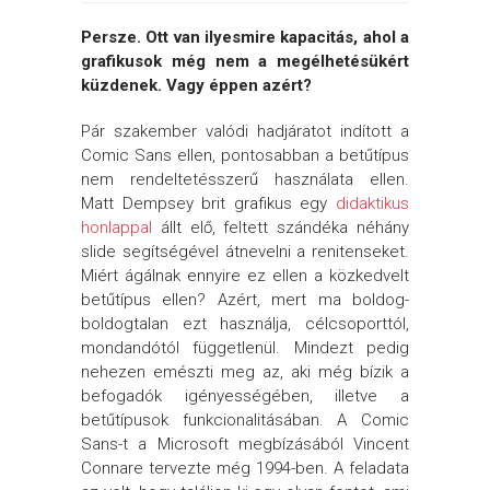
Persze. Ott van ilyesmire kapacitás, ahol a
grafikusok még nem a megélhetésükért
küzdenek. Vagy éppen azért?
Pár szakember valódi hadjáratot indított a
Comic Sans ellen, pontosabban a betűtípus
nem rendeltetésszerű használata ellen.
Matt Dempsey brit grafikus egy
didaktikus
honlappal
állt elő, feltett szándéka néhány
slide segítségével átnevelni a renitenseket.
Miért ágálnak ennyire ez ellen a közkedvelt
betűtípus ellen? Azért, mert ma boldog-
boldogtalan ezt használja, célcsoporttól,
mondandótól függetlenül. Mindezt pedig
nehezen emészti meg az, aki még bízik a
befogadók igényességében, illetve a
betűtípusok funkcionalitásában. A Comic
Sans-t a Microsoft megbízásából Vincent
Connare tervezte még 1994-ben. A feladata