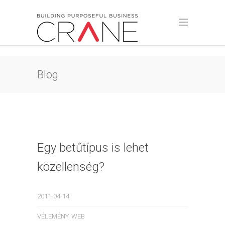
Blog
Egy betűtípus is lehet
közellenség?
2011-04-14
VÉLEMÉNY
,
WEB