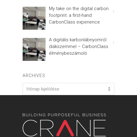
My take on the digital carbon
footprint: a first-hand
CarbonClass experience
A digitális karbonlábnyomról
diákszemmel – CarbonClass
élménybeszámoló
ARCHIVES
Archives
Hónap kijelölése