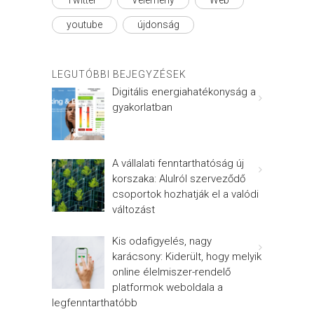
Twitter
Vélemény
Web
youtube
újdonság
LEGUTÓBBI BEJEGYZÉSEK
Digitális energiahatékonyság a
gyakorlatban
A vállalati fenntarthatóság új
korszaka: Alulról szerveződő
csoportok hozhatják el a valódi
változást
Kis odafigyelés, nagy
karácsony: Kiderült, hogy melyik
online élelmiszer-rendelő
platformok weboldala a
legfenntarthatóbb