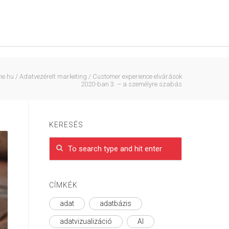
ne.hu
/
Adatvezérelt marketing
/
Customer experience elvárások
2020-ban 3. – a személyre szabás
KERESÉS
CÍMKÉK
adat
adatbázis
adatvizualizáció
AI