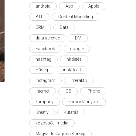
android
App
Apple
BTL
Content Marketing
CRM
Data
data science
DM
Facebook
google
hashtag
hirdetés
Hűség
instafeed
instagram
Interaktív
internet
iOS
iPhone
kampány
karbonlábnyom
Kreatív
Kutatás
közösségi média
Magyar Instagram Körkép