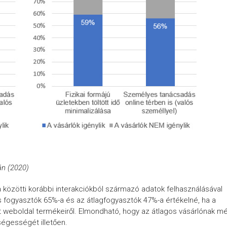
án (2020)
közötti korábbi interakciókból származó adatok felhasználásával
is fogyasztók 65%-a és az átlagfogyasztók 47%-a értékelné, ha a
ott weboldal termékeiről. Elmondható, hogy az átlagos vásárlónak m
ségességét illetően.