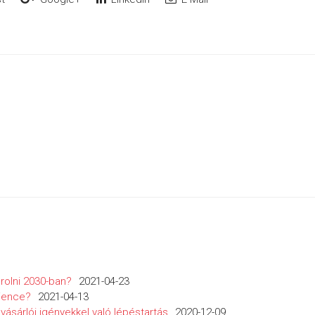
rolni 2030-ban?
2021-04-23
rience?
2021-04-13
ásárlói igényekkel való lépéstartás
2020-12-09