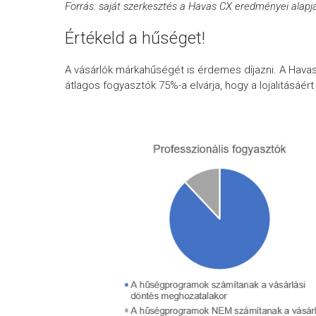
Forrás: saját szerkesztés a Havas CX eredményei alapj
Értékeld a hűséget!
A vásárlók márkahűségét is érdemes díjazni. A Havas
átlagos fogyasztók 75%-a elvárja, hogy a lojalitás