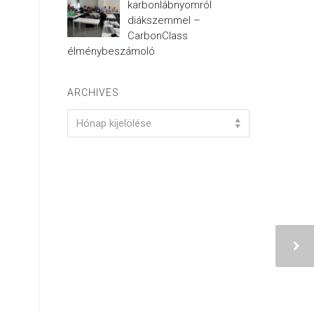
karbonlábnyomról
diákszemmel –
CarbonClass
élménybeszámoló
ARCHIVES
Archives
Hónap kijelölése