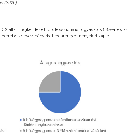
án (2020)
 CX által megkérdezett professzionális fogyasztók 88%-a, és az
áért cserébe kedvezményeket és árengedményeket kapjon.