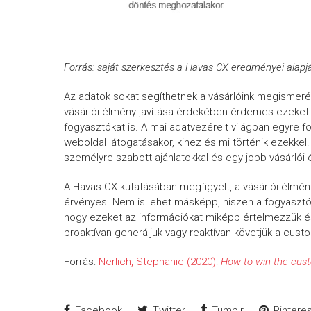
Forrás: saját szerkesztés a Havas CX eredményei alapj
Az adatok sokat segíthetnek a vásárlóink megismer
vásárlói élmény javítása érdekében érdemes ezeket f
fogyasztókat is. A mai adatvezérelt világban egyre f
weboldal látogatásakor, kihez és mi történik ezekkel.
személyre szabott ajánlatokkal és egy jobb vásárlói 
A Havas CX kutatásában megfigyelt, a vásárlói élmén
érvényes. Nem is lehet másképp, hiszen a fogyasztói
hogy ezeket az információkat miképp értelmezzük és 
proaktívan generáljuk vagy reaktívan követjük a cust
Forrás:
Nerlich, Stephanie (2020):
How to win the cus
Facebook
Twitter
Tumblr
Pinteres