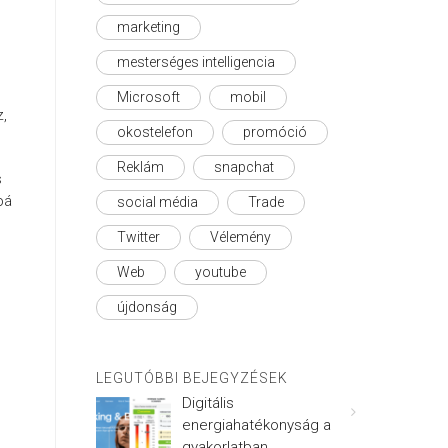
marketing
mesterséges intelligencia
Microsoft
mobil
z,
okostelefon
promóció
Reklám
snapchat
s
bá
social média
Trade
Twitter
Vélemény
Web
youtube
újdonság
LEGUTÓBBI BEJEGYZÉSEK
Digitális
energiahatékonyság a
gyakorlatban