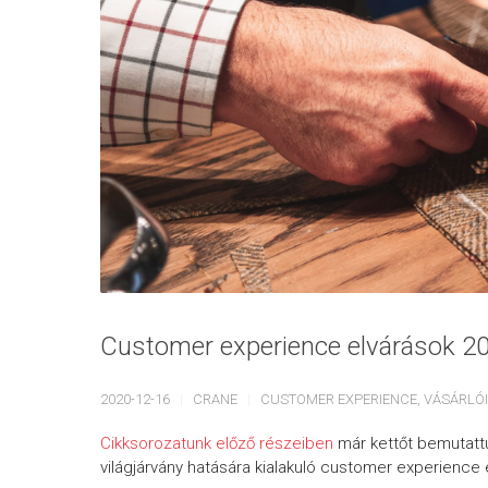
Customer experience elvárások 20
2020-12-16
CRANE
CUSTOMER EXPERIENCE
,
VÁSÁRLÓI
Cikksorozatunk előző részeiben
már kettőt bemutattu
világjárvány hatására kialakuló customer experience