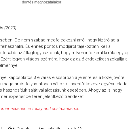
án (2020)
ésében. De nem szabad megfeledkezni arról, hogy kizárólag a
elhasználni. És ennek pontos módjáról tájékoztatni kell a
ontosabb az átlagfogyasztónak, hogy milyen infó kerül ki róla egy-e
 Ezért legyen világos számára, hogy ez az ő érdekeiket szolgálja a
élménnyel.
nyel kapcsolatos 3 elvárás elsősorban a jelenre és a közeljövőre
 magatartás folyamatosan változik. Innentől kezdve egyéni feladat
hasznosítjuk saját vállalkozásunk esetében. Ahogy az is, hogy
omer experience terén jelentkező trendeket.
tomer experience today and post-pandemic
t
Google+
LinkedIn
E-Mail