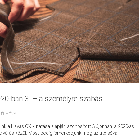
20-ban 3. – a személyre szabás
 ÉLMÉNY
nk a Havas CX kutatása alapján azonosított 3 újonnan, a 2020-as
 elvárás közül. Most pedig ismerkedjünk meg az utolsóval!