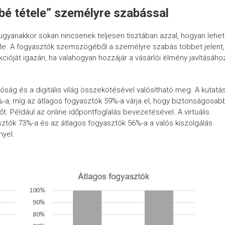
bé tétele” személyre szabással
ugyanakkor sokan nincsenek teljesen tisztában azzal, hogyan lehet
vele. A fogyasztók szemszögéből a személyre szabás többet jelent,
nkcióját igazán, ha valahogyan hozzájár a vásárlói élmény javításáho
óság és a digitális világ összekötésével valósítható meg. A kutatá
-a, míg az átlagos fogyasztók 59%-a várja el, hogy biztonságosab
dőt. Például az online időpontfoglalás bevezetésével. A virtuális
ztók 73%-a és az átlagos fogyasztók 56%-a a valós kiszolgálás
yel.