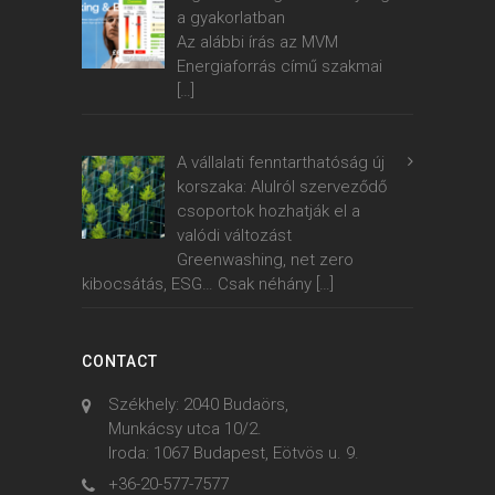
a gyakorlatban
Az alábbi írás az MVM
Energiaforrás című szakmai
[…]
A vállalati fenntarthatóság új
korszaka: Alulról szerveződő
csoportok hozhatják el a
valódi változást
Greenwashing, net zero
kibocsátás, ESG… Csak néhány
[…]
CONTACT
Székhely: 2040 Budaörs,
Munkácsy utca 10/2.
Iroda: 1067 Budapest, Eötvös u. 9.
+36-20-577-7577