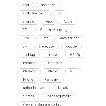
adat
adatbázis
adatvizualizáció
AI
android
App
Apple
BTL
Content Marketing
CRM
Data
data science
DM
Facebook
google
hashtag
hirdetés
Hűség
instafeed
instagram
Interaktív
internet
iOS
iPhone
kampány
karbonlábnyom
Kreatív
Kutatás
közösségi média
Magyar Instagram Körkép