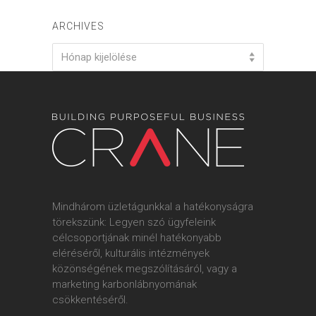
ARCHIVES
Archives
Hónap kijelölése
Mindhárom üzletágunkkal a hatékonyságra
törekszünk: Legyen szó ügyfeleink
célcsoportjának minél hatékonyabb
eléréséről, kulturális intézmények
közönségének megszólításáról, vagy a
marketing karbonlábnyomának
csökkentéséről.