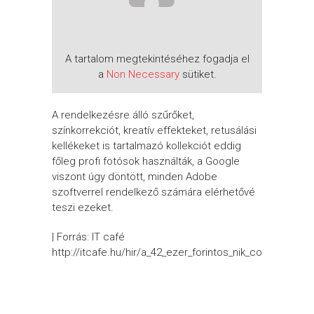
A tartalom megtekintéséhez fogadja el
a
Non Necessary
sütiket.
A rendelkezésre álló szűrőket,
színkorrekciót, kreatív effekteket, retusálási
kellékeket is tartalmazó kollekciót eddig
főleg profi fotósok használták, a Google
viszont úgy döntött, minden Adobe
szoftverrel rendelkező számára elérhetővé
teszi ezeket.
| Forrás: IT café
http://itcafe.hu/hir/a_42_ezer_forintos_nik_collectiont_