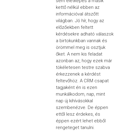
sem életképes a másik
kettő nélkül ebben az
információval átszőtt
világban. Jó hír, hogy az
előzőekben feltett
kérdésekre adható válaszok
a birtokunkban vannak és
örömmel meg is osztjuk
őket. A nem kis feladat
azonban az, hogy ezek már
tökéletesen testre szabva
érkezzenek a kérdést
feltevőhöz. A CRM csapat
tagjaként én is ezen
munkálkodom, nap, mint
nap új kihívásokkal
szembenézve. De éppen
ettől lesz érdekes, és
éppen ezért lehet ebből
rengeteget tanulni.