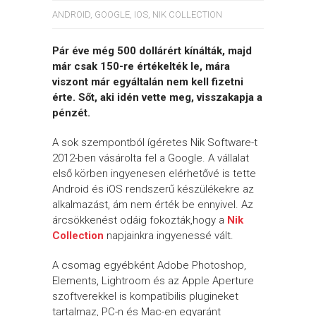
ANDROID
,
GOOGLE
,
IOS
,
NIK COLLECTION
Pár éve még 500 dollárért kínálták, majd
már csak 150-re értékelték le, mára
viszont már egyáltalán nem kell fizetni
érte. Sőt, aki idén vette meg, visszakapja a
pénzét.
A sok szempontból ígéretes Nik Software-t
2012-ben vásárolta fel a Google. A vállalat
első körben ingyenesen elérhetővé is tette
Android és iOS rendszerű készülékekre az
alkalmazást, ám nem érték be ennyivel. Az
árcsökkenést odáig fokozták,hogy a
Nik
Collection
napjainkra ingyenessé vált.
A csomag egyébként Adobe Photoshop,
Elements, Lightroom és az Apple Aperture
szoftverekkel is kompatibilis plugineket
tartalmaz, PC-n és Mac-en egyaránt