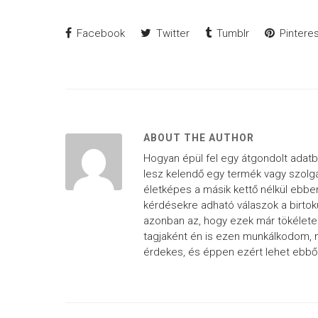
Facebook
Twitter
Tumblr
Pinteres
ABOUT THE AUTHOR
Hogyan épül fel egy átgondolt adatbá
lesz kelendő egy termék vagy szolgá
életképes a másik kettő nélkül ebben
kérdésekre adható válaszok a birtok
azonban az, hogy ezek már tökélete
tagjaként én is ezen munkálkodom, n
érdekes, és éppen ezért lehet ebből