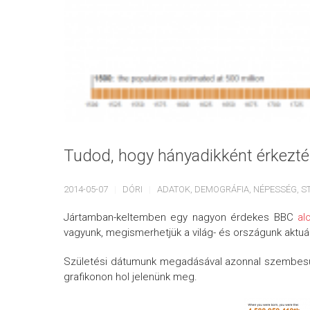
Tudod, hogy hányadikként érkeztél
2014-05-07
DÓRI
ADATOK
,
DEMOGRÁFIA
,
NÉPESSÉG
,
S
Jártamban-keltemben egy nagyon érdekes BBC
al
vagyunk, megismerhetjük a világ- és országunk aktuál
Születési dátumunk megadásával azonnal szembesül
grafikonon hol jelenünk meg.