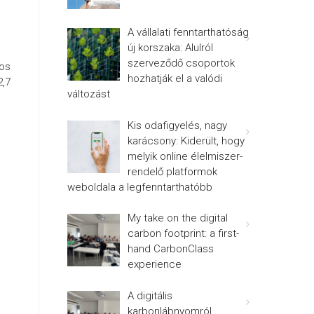
A vállalati fenntarthatóság
új korszaka: Alulról
szerveződő csoportok
gos
hozhatják el a valódi
2,7
változást
Kis odafigyelés, nagy
karácsony: Kiderült, hogy
melyik online élelmiszer-
rendelő platformok
weboldala a legfenntarthatóbb
My take on the digital
carbon footprint: a first-
hand CarbonClass
experience
A digitális
karbonlábnyomról