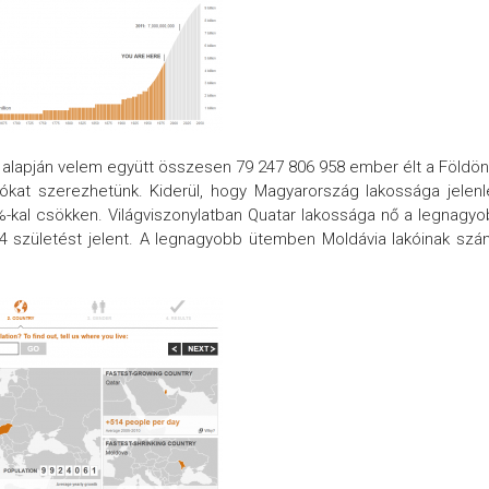
k alapján velem együtt összesen 79 247 806 958 ember élt a Földön
ókat szerezhetünk. Kiderül, hogy Magyarország lakossága jelen
2%-kal csökken. Világviszonylatban Quatar lakossága nő a legnagy
4 születést jelent. A legnagyobb ütemben Moldávia lakóinak sz