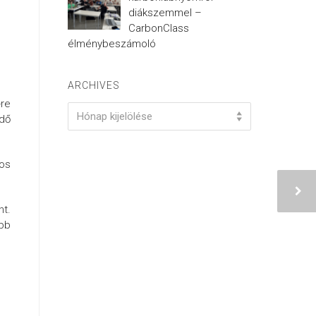
diákszemmel –
CarbonClass
élménybeszámoló
ARCHIVES
-re
Archives
Hónap kijelölése
ődő
nos
nt.
öbb