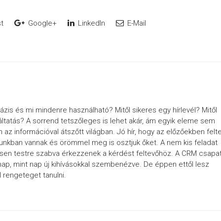
t
Google+
LinkedIn
E-Mail
zis és mi mindenre használható? Mitől sikeres egy hírlevél? Mitől
ltatás? A sorrend tetszőleges is lehet akár, ám egyik eleme sem
 az információval átszőtt világban. Jó hír, hogy az előzőekben felte
unkban vannak és örömmel meg is osztjuk őket. A nem kis feladat
sen testre szabva érkezzenek a kérdést feltevőhöz. A CRM csapa
ap, mint nap új kihívásokkal szembenézve. De éppen ettől lesz
 rengeteget tanulni.