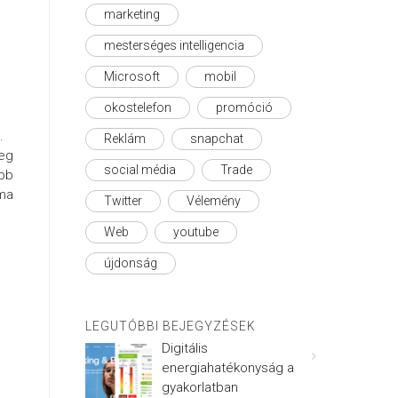
marketing
mesterséges intelligencia
Microsoft
mobil
okostelefon
promóció
.
Reklám
snapchat
leg
social média
Trade
obb
áma
Twitter
Vélemény
Web
youtube
újdonság
LEGUTÓBBI BEJEGYZÉSEK
Digitális
energiahatékonyság a
gyakorlatban