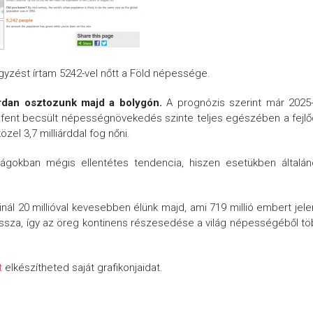
gyzést írtam 5242-vel nőtt a Föld népessége.
árdan osztozunk majd a bolygón
.
A prognózis szerint már 2025
A fent becsült népességnövekedés szinte teljes egészében a fejl
l 3,7 milliárddal fog nőni.
zágokban mégis ellentétes tendencia, hiszen esetükben általá
ál 20 millióval kevesebben élünk majd, ami 719 millió embert jele
issza, így az öreg kontinens részesedése a világ népességéből t
t
elkészítheted saját grafikonjaidat.