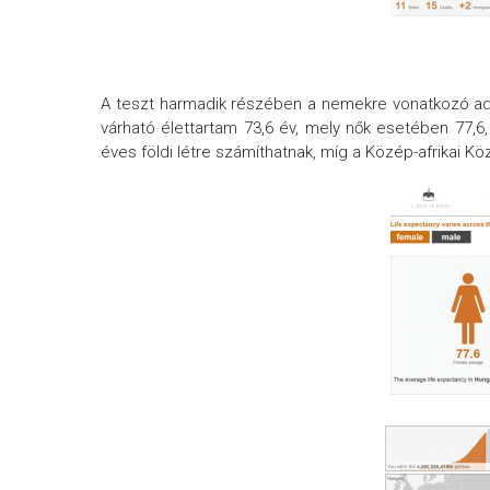
A teszt harmadik részében a nemekre vonatkozó ad
várható élettartam 73,6 év, mely nők esetében 77,6,
éves földi létre számíthatnak, míg a Közép-afrikai Kö