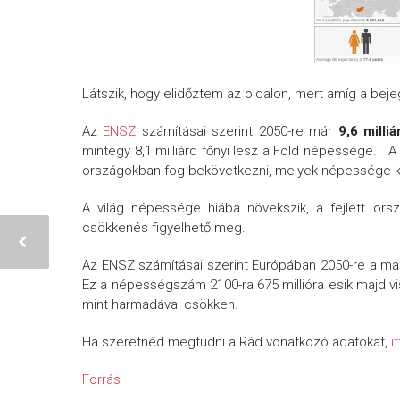
Látszik, hogy elidőztem az oldalon, mert amíg a beje
Az
ENSZ
számításai szerint 2050-re már
9,6 milli
mintegy 8,1 milliárd főnyi lesz a Föld népessége. 
országokban fog bekövetkezni, melyek népessége köze
A világ népessége hiába növekszik, a fejlett ors
csökkenés figyelhető meg.
Az ENSZ számításai szerint Európában 2050-re a main
Ez a népességszám 2100-ra 675 millióra esik majd v
mint harmadával csökken.
Ha szeretnéd megtudni a Rád vonatkozó adatokat,
it
Forrás