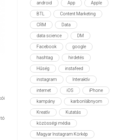
android
App
Apple
BTL
Content Marketing
CRM
Data
data science
DM
Facebook
google
hashtag
hirdetés
Hűség
instafeed
instagram
Interaktív
internet
iOS
iPhone
kói
kampány
karbonlábnyom
Kreatív
Kutatás
ató
közösségi média
Magyar Instagram Körkép