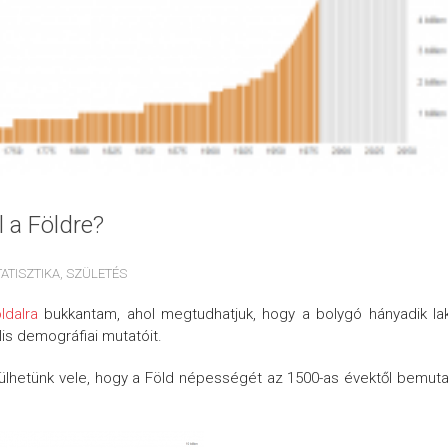
 a Földre?
TATISZTIKA
,
SZÜLETÉS
oldalra
bukkantam, ahol megtudhatjuk, hogy a bolygó hányadik la
is demográfiai mutatóit.
hetünk vele, hogy a Föld népességét az 1500-as évektől bemut