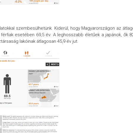
atokkal szembesülhetünk. Kiderül, hogy Magyarországon az átla
 férfiak esetében 69,5 év. A leghosszabb életűek a japánok, ők 8
ztársaság lakóinak átlagosan 45,9 év jut.