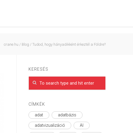
crane.hu
/
Blog
/
Tudod, hogy hányadikként érkeztél a Földre?
KERESÉS
CÍMKÉK
adat
adatbázis
adatvizualizáció
AI