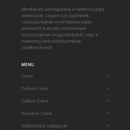
Mindhárom üzletágunkkal a hatékonyságra
törekszünk: Legyen szó ügyfeleink
célcsoportjának minél hatékonyabb
eléréséről, kulturális intézmények
közönségének megszólításáról, vagy a
marketing karbonlábnyomának
csökkentéséről.
MENU
Crane
Carbon.Crane
Culture.Crane
Business.Crane
Sütikezelési szabalyzat