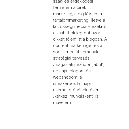
szak- és érdeklődési
területem a direkt
marketing, a digitális és a
tartalommarketing, illetve a
közösségi média – ezekről
olvashattok legtöbbször
cikket tőlem itt a blogban. A
content marketinget és a
social mediát nemcsak a
stratégiai tervezés
„magaslati nézőpontjából”,
de saját blogom és
webshopom, a
sneakerbox.hu napi
üzemeltetésének révén
„kétkezi munkásként” is
művelem.