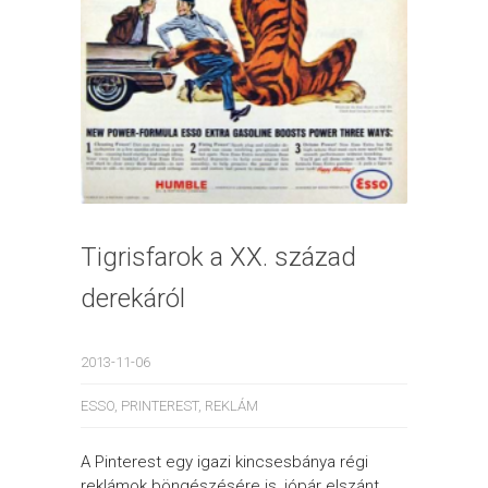
Tigrisfarok a XX. század
derekáról
2013-11-06
ESSO
,
PRINTEREST
,
REKLÁM
A Pinterest egy igazi kincsesbánya régi
reklámok böngészésére is, jópár elszánt