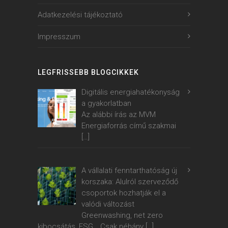
Adatkezelési tájékoztató
Impresszum
LEGFRISSEBB BLOGCIKKEK
Digitális energiahatékonyság
a gyakorlatban
Az alábbi írás az MVM
Energiaforrás című szakmai
[…]
A vállalati fenntarthatóság új
korszaka: Alulról szerveződő
csoportok hozhatják el a
valódi változást
Greenwashing, net zero
kibocsátás, ESG… Csak néhány
[…]