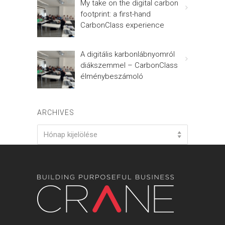
My take on the digital carbon
footprint: a first-hand
CarbonClass experience
A digitális karbonlábnyomról
diákszemmel – CarbonClass
élménybeszámoló
ARCHIVES
Archives
Hónap kijelölése