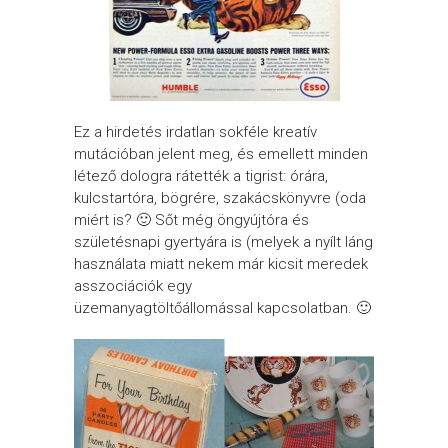
Ez a hirdetés irdatlan sokféle kreatív
mutációban jelent meg, és emellett minden
létező dologra rátették a tigrist: órára,
kulcstartóra, bögrére, szakácskönyvre (oda
miért is? 🙂 Sőt még öngyújtóra és
születésnapi gyertyára is (melyek a nyílt láng
használata miatt nekem már kicsit meredek
asszociációk egy
üzemanyagtöltőállomással kapcsolatban. 🙂