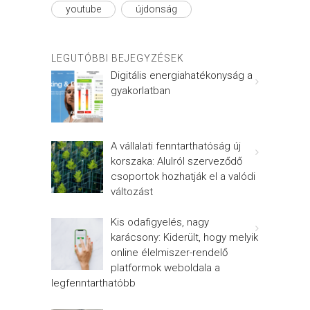
youtube
újdonság
LEGUTÓBBI BEJEGYZÉSEK
Digitális energiahatékonyság a
gyakorlatban
A vállalati fenntarthatóság új
korszaka: Alulról szerveződő
csoportok hozhatják el a valódi
változást
Kis odafigyelés, nagy
karácsony: Kiderült, hogy melyik
online élelmiszer-rendelő
platformok weboldala a
legfenntarthatóbb