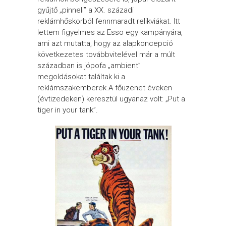
gyűjtő „pinneli” a XX. századi
reklámhőskorból fennmaradt relikviákat. Itt
lettem figyelmes az Esso egy kampányára,
ami azt mutatta, hogy az alapkoncepció
következetes továbbvitelével már a múlt
században is jópofa „ambient”
megoldásokat találtak ki a
reklámszakemberek.
A főüzenet éveken
(évtizedeken) keresztül ugyanaz volt: „Put a
tiger in your tank”.