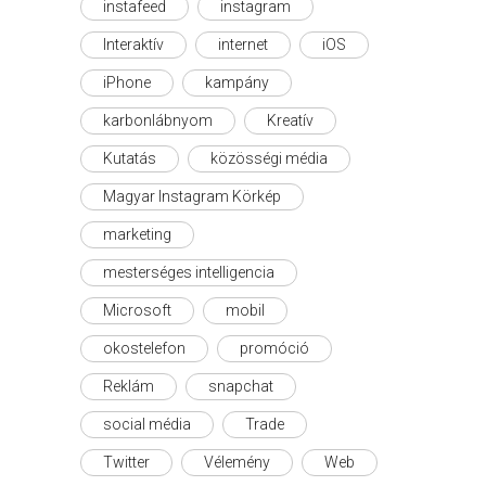
instafeed
instagram
Interaktív
internet
iOS
iPhone
kampány
karbonlábnyom
Kreatív
Kutatás
közösségi média
Magyar Instagram Körkép
marketing
mesterséges intelligencia
Microsoft
mobil
okostelefon
promóció
Reklám
snapchat
social média
Trade
Twitter
Vélemény
Web