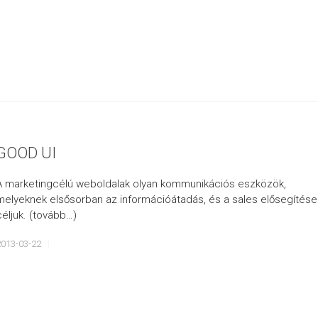
GOOD UI
A marketingcélú weboldalak olyan kommunikációs eszközök,
melyeknek elsősorban az információátadás, és a sales elősegítése
céljuk. (tovább…)
2013-03-22