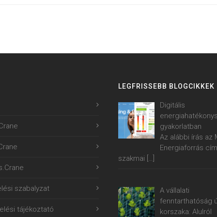
LEGFRISSEBB BLOGCIKKEK
Digitális
energiahatékony
Crane
gyakorlatban
Az alábbi írás a
.Crane
Energiaforrás cí
szakmai
[…]
s.Crane
lési szabalyzat
A vállalati
fenntarthatóság ú
lési tájékoztató
korszaka: Alulról