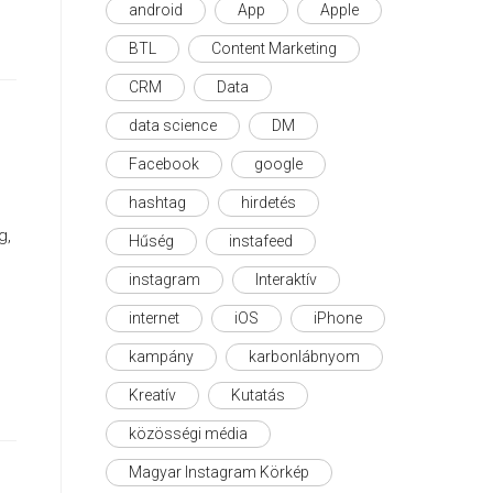
android
App
Apple
BTL
Content Marketing
CRM
Data
data science
DM
Facebook
google
hashtag
hirdetés
g,
Hűség
instafeed
instagram
Interaktív
internet
iOS
iPhone
kampány
karbonlábnyom
Kreatív
Kutatás
közösségi média
Magyar Instagram Körkép