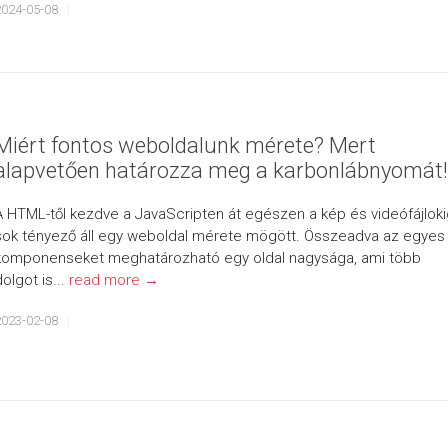
2024-05-08
Miért fontos weboldalunk mérete? Mert
alapvetően határozza meg a karbonlábnyomát!
A HTML-től kezdve a JavaScripten át egészen a kép és videófájloki
sok tényező áll egy weboldal mérete mögött. Összeadva az egyes
komponenseket meghatározható egy oldal nagysága, ami több
dolgot is...
read more →
2023-02-08