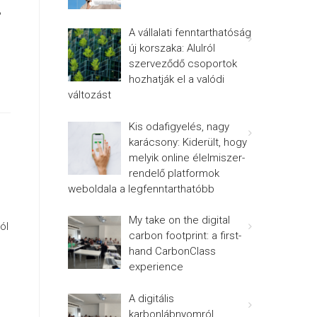
3
A vállalati fenntarthatóság
új korszaka: Alulról
szerveződő csoportok
hozhatják el a valódi
változást
Kis odafigyelés, nagy
karácsony: Kiderült, hogy
melyik online élelmiszer-
rendelő platformok
weboldala a legfenntarthatóbb
My take on the digital
ól
carbon footprint: a first-
hand CarbonClass
experience
A digitális
karbonlábnyomról