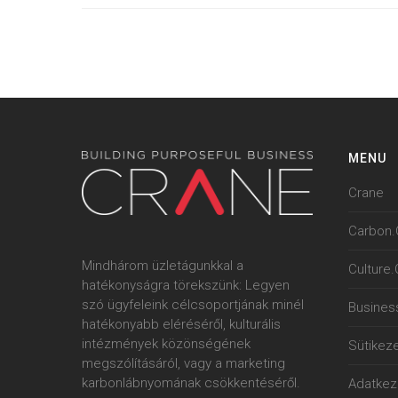
MENU
Crane
Carbon.
Mindhárom üzletágunkkal a
Culture
hatékonyságra törekszünk: Legyen
szó ügyfeleink célcsoportjának minél
Busines
hatékonyabb eléréséről, kulturális
intézmények közönségének
Sütikeze
megszólításáról, vagy a marketing
karbonlábnyomának csökkentéséről.
Adatkeze