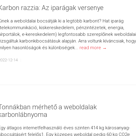
Karbon razzia: Az iparágak versenye
Kinek a weboldalai bocsátják ki a legtöbb karbont? Hat iparág
(telekommunikáció, kiskereskedelem, pénzintézetek, energia,
hírportálok, e-kereskedelem) legfontosabb szereplőinek weboldalai
vizsgáltuk karbonkibocsátásuk alapján. Arra voltunk kíváncsiak, hogy
milyen hasonlóságok és különbségek...
read more →
2022-12-14
Tonnákban mérhető a weboldalak
karbonlábnyoma
Egy átlagos internetfelhasználó éves szinten 414 kg károsanyag-
kibocsátásért felelős1. Egy közepes weboldal pedig 60 kg CO2e