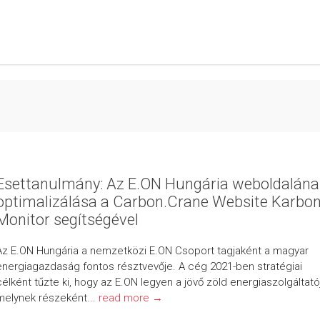
Esettanulmány: Az E.ON Hungária weboldalána
optimalizálása a Carbon.Crane Website Karbo
Monitor segítségével
Az E.ON Hungária a nemzetközi E.ON Csoport tagjaként a magyar
energiagazdaság fontos résztvevője. A cég 2021-ben stratégiai
célként tűzte ki, hogy az E.ON legyen a jövő zöld energiaszolgáltató
melynek részeként...
read more →