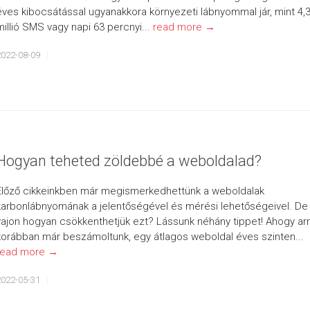
éves kibocsátással ugyanakkora környezeti lábnyommal jár, mint 4,
millió SMS vagy napi 63 percnyi...
read more →
2022-08-09
Hogyan teheted zöldebbé a weboldalad?
Előző cikkeinkben már megismerkedhettünk a weboldalak
karbonlábnyomának a jelentőségével és mérési lehetőségeivel. De
vajon hogyan csökkenthetjük ezt? Lássunk néhány tippet! Ahogy arr
korábban már beszámoltunk, egy átlagos weboldal éves szinten...
read more →
2022-05-31