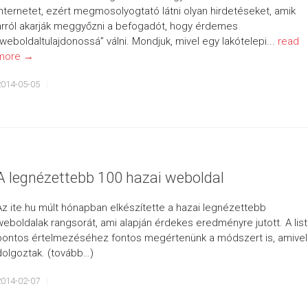
internetet, ezért megmosolyogtató látni olyan hirdetéseket, amik
arról akarják meggyőzni a befogadót, hogy érdemes
„weboldaltulajdonossá” válni. Mondjuk, mivel egy lakótelepi...
read
more →
2014-05-05
A legnézettebb 100 hazai weboldal
Az ite.hu múlt hónapban elkészítette a hazai legnézettebb
weboldalak rangsorát, ami alapján érdekes eredményre jutott. A lis
pontos értelmezéséhez fontos megértenünk a módszert is, amivel
dolgoztak. (tovább…)
2014-02-07