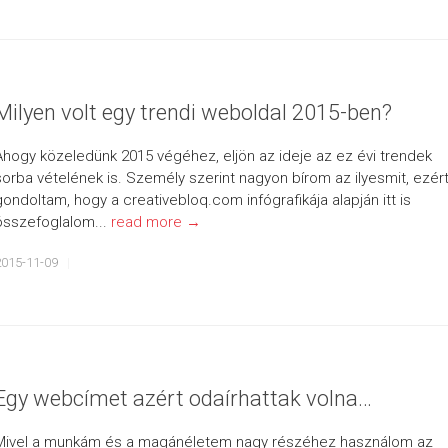
Milyen volt egy trendi weboldal 2015-ben?
Ahogy közeledünk 2015 végéhez, eljön az ideje az ez évi trendek
sorba vételének is. Személy szerint nagyon bírom az ilyesmit, ezér
gondoltam, hogy a creativebloq.com infógrafikája alapján itt is
összefoglalom...
read more →
2015-11-09
Egy webcímet azért odaírhattak volna…
Mivel a munkám és a magánéletem nagy részéhez használom az