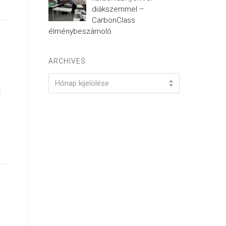
diákszemmel –
CarbonClass
élménybeszámoló
ARCHIVES
Archives
Hónap kijelölése
t