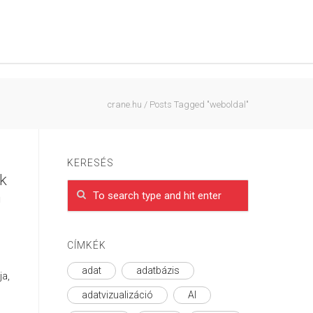
crane.hu
/
Posts Tagged "weboldal"
KERESÉS
k
n
CÍMKÉK
adat
adatbázis
ja,
adatvizualizáció
AI