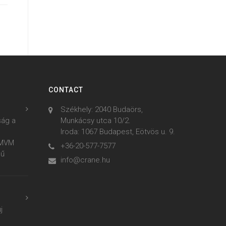
CONTACT
Székhely: 2040 Budaörs,
ság a
Munkácsy utca 10/2.
Iroda: 1067 Budapest, Eötvös u. 9.
z MVM
+36-20-577-7577
mű
info@crane.hu
j