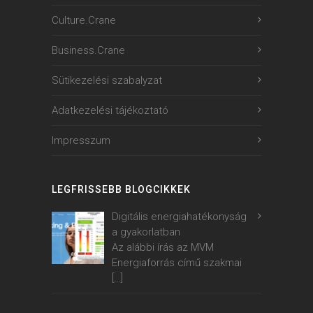
Culture.Crane
Business.Crane
Sütikezelési szabalyzat
Adatkezelési tájékoztató
Impresszum
LEGFRISSEBB BLOGCIKKEK
Digitális energiahatékonyság
a gyakorlatban
Az alábbi írás az MVM
Energiaforrás című szakmai
[…]