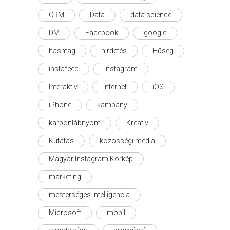
CRM
Data
data science
DM
Facebook
google
hashtag
hirdetés
Hűség
instafeed
instagram
Interaktív
internet
iOS
iPhone
kampány
karbonlábnyom
Kreatív
Kutatás
közösségi média
Magyar Instagram Körkép
marketing
mesterséges intelligencia
Microsoft
mobil