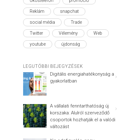
okostelefon
promóció
Reklám
snapchat
social média
Trade
Twitter
Vélemény
Web
youtube
újdonság
LEGUTÓBBI BEJEGYZÉSEK
Digitális energiahatékonyság a
gyakorlatban
A vállalati fenntarthatóság új
korszaka: Alulról szerveződő
csoportok hozhatják el a valódi
változást