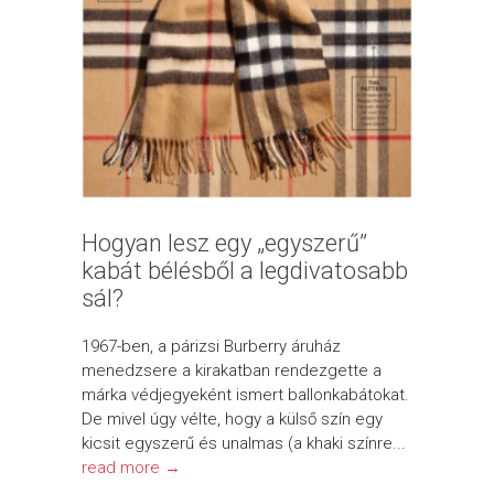
Hogyan lesz egy „egyszerű”
kabát bélésből a legdivatosabb
sál?
1967-ben, a párizsi Burberry áruház
menedzsere a kirakatban rendezgette a
márka védjegyeként ismert ballonkabátokat.
De mivel úgy vélte, hogy a külső szín egy
kicsit egyszerű és unalmas (a khaki színre...
read more →