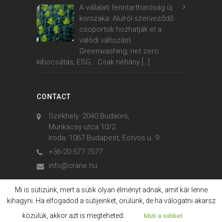
A vállalati fenntarthatóság új
korszaka: Alulról szerveződő
csoportok hozhatják el a
valódi változást
Greenwashing, net zero
kibocsátás, ESG… Csak néhány
[…]
CONTACT
Székhely: 2040 Budaörs,
Munkácsy utca 10/2.
Iroda: 1067 Budapest, Eötvös u. 9.
+36-20-577-7577
info@crane.hu
Mi is sütizünk, mert a sütik olyan élményt adnak, amit kár lenne
kihagyni. Ha elfogadod a sütijeinket, örülünk, de ha válogatni akarsz
© 2006. - 2023. Crane International
közülük, akkor azt is megteheted.
Muti a sütiket