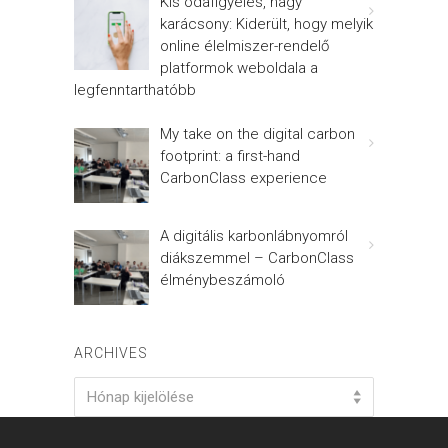
Kis odafigyelés, nagy
karácsony: Kiderült, hogy melyik
online élelmiszer-rendelő
platformok weboldala a
legfenntarthatóbb
My take on the digital carbon
footprint: a first-hand
CarbonClass experience
A digitális karbonlábnyomról
diákszemmel – CarbonClass
élménybeszámoló
ARCHIVES
Archives
Hónap kijelölése