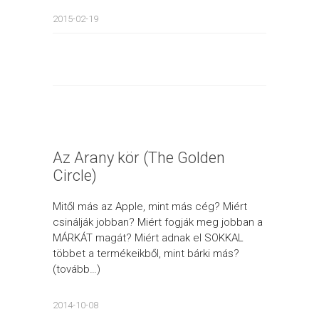
2015-02-19
Az Arany kör (The Golden
Circle)
Mitől más az Apple, mint más cég? Miért
csinálják jobban? Miért fogják meg jobban a
MÁRKÁT magát? Miért adnak el SOKKAL
többet a termékeikből, mint bárki más?
(tovább…)
2014-10-08