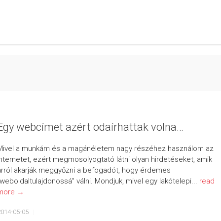
Egy webcímet azért odaírhattak volna…
Mivel a munkám és a magánéletem nagy részéhez használom az
internetet, ezért megmosolyogtató látni olyan hirdetéseket, amik
arról akarják meggyőzni a befogadót, hogy érdemes
„weboldaltulajdonossá” válni. Mondjuk, mivel egy lakótelepi...
read
more →
2014-05-05