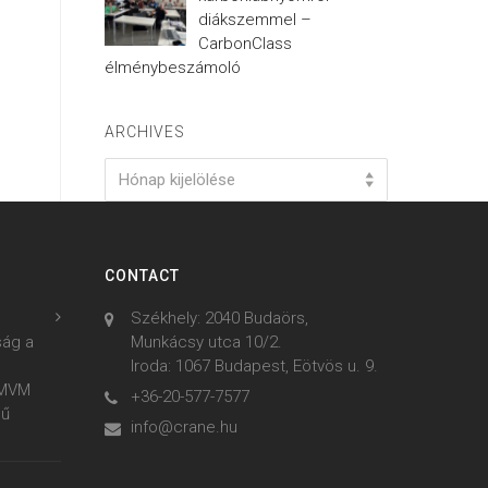
diákszemmel –
CarbonClass
élménybeszámoló
ARCHIVES
Archives
Hónap kijelölése
CONTACT
Székhely: 2040 Budaörs,
ság a
Munkácsy utca 10/2.
Iroda: 1067 Budapest, Eötvös u. 9.
z MVM
+36-20-577-7577
mű
info@crane.hu