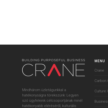
MENU
Crane
Carbon.
Mindhárom üzletágunkkal a
Culture
hatékonyságra törekszünk: Legyen
szó ügyfeleink célcsoportjának minél
Busines
hatékonyabb eléréséről, kulturális