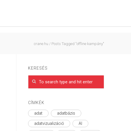
crane.hu
/
Posts Tagged "offline kampány"
KERESÉS
CÍMKÉK
adat
adatbázis
adatvizualizáció
AI