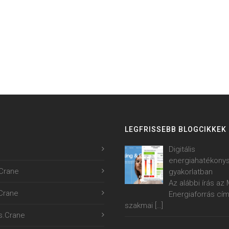
LEGFRISSEBB BLOGCIKKEK
Digitális
energiahatékony
Crane
gyakorlatban
Az alábbi írás a
.Crane
Energiaforrás cí
szakmai
[…]
s.Crane