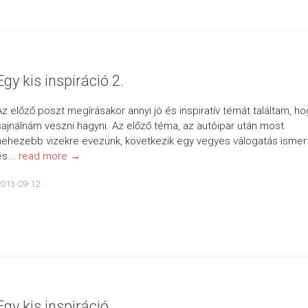
Egy kis inspiráció 2.
Az előző poszt megírásakor annyi jó és inspiratív témát találtam, ho
sajnálnám veszni hagyni. Az előző téma, az autóipar után most
nehezebb vizekre evezünk, következik egy vegyes válogatás ismer
és...
read more →
2013-09-12
Egy kis inspiráció