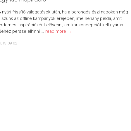
A nyári frissítő válogatások után, ha a borongós őszi napokon még
hiszünk az offline kampányok erejében, íme néhány példa, amit
érdemes inspirációként elővenni, amikor koncepciót kell gyártani.
Nehéz persze elhinni,...
read more →
2013-09-02