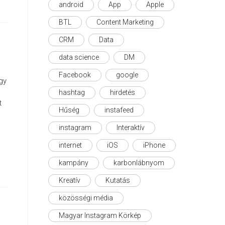
android
App
Apple
BTL
Content Marketing
CRM
Data
data science
DM
Facebook
google
gy
hashtag
hirdetés
t
Hűség
instafeed
instagram
Interaktív
internet
iOS
iPhone
kampány
karbonlábnyom
Kreatív
Kutatás
közösségi média
Magyar Instagram Körkép