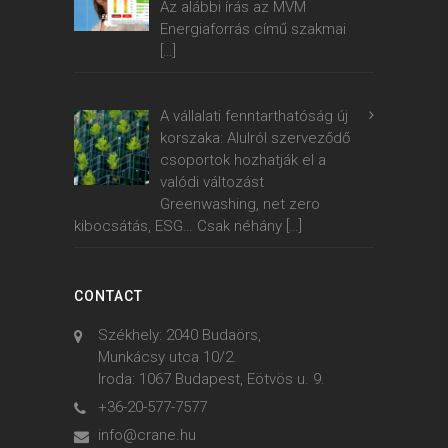
Az alábbi írás az MVM
Energiaforrás című szakmai
[…]
A vállalati fenntarthatóság új
korszaka: Alulról szerveződő
csoportok hozhatják el a
valódi változást
Greenwashing, net zero
kibocsátás, ESG… Csak néhány
[…]
CONTACT
Székhely: 2040 Budaörs,
Munkácsy utca 10/2.
Iroda: 1067 Budapest, Eötvös u. 9.
+36-20-577-7577
info@crane.hu