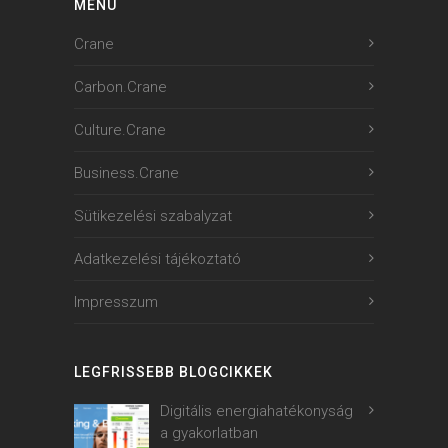
MENU
Crane
Carbon.Crane
Culture.Crane
Business.Crane
Sütikezelési szabalyzat
Adatkezelési tájékoztató
Impresszum
LEGFRISSEBB BLOGCIKKEK
Digitális energiahatékonyság
a gyakorlatban