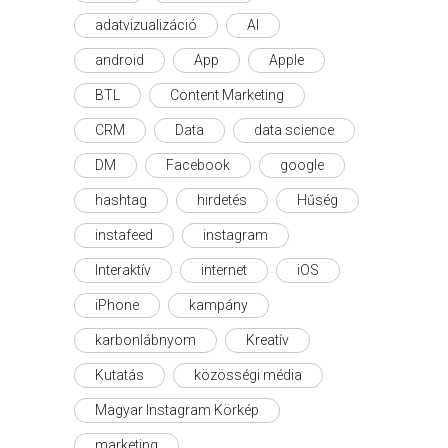
adatvizualizáció
AI
android
App
Apple
BTL
Content Marketing
CRM
Data
data science
DM
Facebook
google
hashtag
hirdetés
Hűség
instafeed
instagram
Interaktív
internet
iOS
iPhone
kampány
karbonlábnyom
Kreatív
Kutatás
közösségi média
Magyar Instagram Körkép
marketing