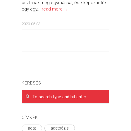
osztanak meg egymással, és kiképezhetők
egy-egy...
read more →
2020-05-03
KERESÉS
CÍMKÉK
adat
adatbázis