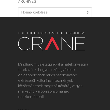
ARCHIVES
Archives
Hónap kijelölése
Mindhárom üzletágunkkal a hatékonyságra
törekszünk: Legyen szó ügyfeleink
célcsoportjának minél hatékonyabb
eléréséről, kulturális intézmények
közönségének megszólításáról, vagy a
marketing karbonlábnyomának
csökkentéséről.