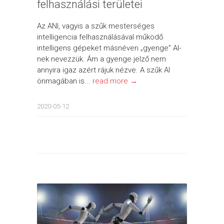
felhasználási területei
Az ANI, vagyis a szűk mesterséges
intelligencia felhasználásával működő
intelligens gépeket másnéven „gyenge” AI-
nek nevezzük. Ám a gyenge jelző nem
annyira igaz azért rájuk nézve. A szűk AI
önmagában is...
read more →
2020-05-12