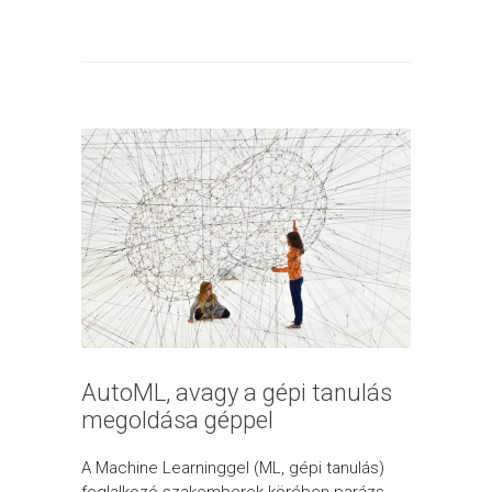
AutoML, avagy a gépi tanulás
megoldása géppel
A Machine Learninggel (ML, gépi tanulás)
foglalkozó szakemberek körében parázs